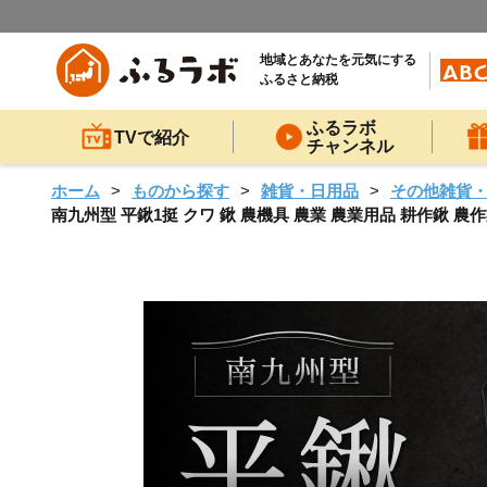
地域とあなたを元気にする
ふるさと納税
ふるラボ
TVで紹介
チャンネル
ホーム
ものから探す
雑貨・日用品
その他雑貨
南九州型 平鍬1挺 クワ 鍬 農機具 農業 農業用品 耕作鍬 農作