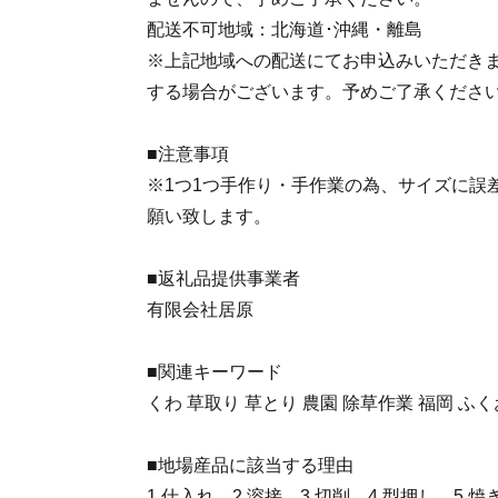
配送不可地域：北海道･沖縄・離島
※上記地域への配送にてお申込みいただき
する場合がございます。予めご了承ください
■注意事項
※1つ1つ手作り・手作業の為、サイズに誤
願い致します。
■返礼品提供事業者
有限会社居原
■関連キーワード
くわ 草取り 草とり 農園 除草作業 福岡 ふ
■地場産品に該当する理由
1.仕入れ、2.溶接、3.切削、4.型押し、5.焼