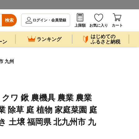
検索
ログイン・会員登録
上限額
お気に入り
カート
はじめての
ランキング
ーン
ふるさと納税
市 九州
 クワ 鍬 農機具 農業 農業
業 除草 庭 植物 家庭菜園 庭
き 土壌 福岡県 北九州市 九