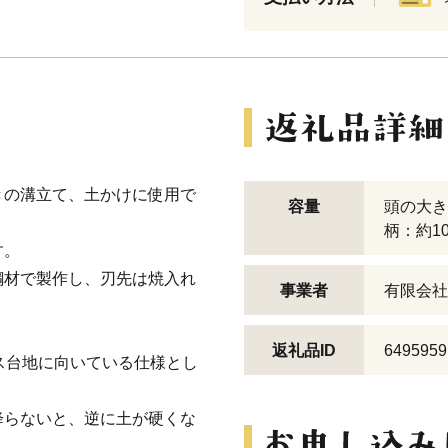
きの溝立て、土かけに使用で
容量
頭の大きさ
柄：約10
す。
鋼材で製作し、刃先は焼入れ
事業者
有限会社
返礼品ID
6495959
ス台地に向いている仕様とし
降らないと、逆に土が硬くな