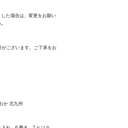
ました場合は、変更をお願い
｡
差がございます。ご了承をお
くおか 北九州
き入れ、6.磨き、7.ヒツ止