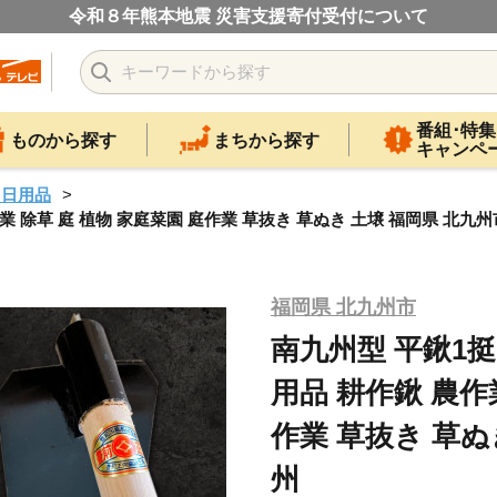
令和８年熊本地震 災害支援寄付受付について
番組･特集
ものから探す
まちから探す
キャンペ
・日用品
業 除草 庭 植物 家庭菜園 庭作業 草抜き 草ぬき 土壌 福岡県 北九州
福岡県 北九州市
南九州型 平鍬1挺
用品 耕作鍬 農作
作業 草抜き 草ぬ
州