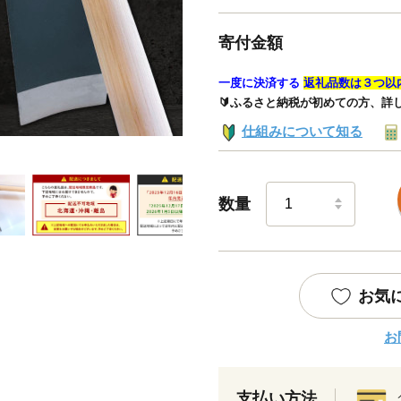
寄付金額
一度に決済する
返礼品数は３つ以
🔰ふるさと納税が初めての方、詳
仕組みについて知る
数量
お気
お
支払い方法