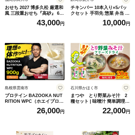
おせち 2027 博多久松 厳選和
チキンバー 10本入り×5パッ
風 三段重おせち『高砂』 6.5
クセット 手羽先 惣菜 弁当 お
寸 3段重 2～3人前 おせち料
かず お酒 おつまみ ギフト キ
43,000
10,000
円
円
理 重箱 お正月 冷凍おせち 縁
ャンプ アウトドア キャンプ
起物 祝箸付 福岡 お節 オセチ
飯 保存食 非常食 鶏肉 肉 お
oseti osechi お祝い 迎春おせ
肉 鶏 人気 厳選 静岡県袋井市
ち 本格おせち おせち予約 年
末 年始 お取り寄せ 新春 贅沢
おせち こだわりおせち 惣菜
老舗おせち ふるさと納税お
せち 御節 お節料理 正月 調理
不要 おせち料理2027
島根県雲南市
石川県かほく市
プロテイン BAZOOKA NUT
まつや とり野菜みそ汁 2
RITION WPC（ホエイプロテ
種セット | 味噌汁 簡単調理
イン）＜プレーン＞ 900g｜
お味噌 おみそ みそ とり野菜
26,000
22,000
円
円
バズーカ岡田監修・植物由来
時短料理 時短ごはん ご当地
の甘味料使用・国内製造 島
フリーズドライ
根県雲南市/株式会社アルプ
ロン [AIEN005]