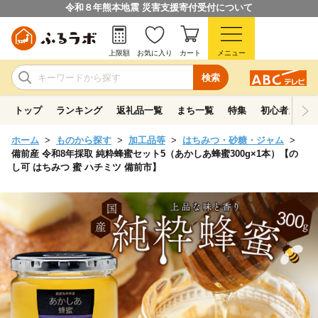
令和８年熊本地震 災害支援寄付受付について
上限額
お気に入り
カート
メニュー
検索
トップ
ランキング
返礼品一覧
まち一覧
特集
初心者ガイド
ホーム
ものから探す
加工品等
はちみつ・砂糖・ジャム
備前産 令和8年採取 純粋蜂蜜セット5（あかしあ蜂蜜300g×1本）【の
し可 はちみつ 蜜 ハチミツ 備前市】