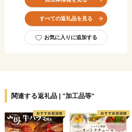
市の約80％が山地で構成され、南部は瀬戸内海に面
し、平野部が広がるなど地形は変化に富んでいます。
すべての返礼品を見る
また、豊かな自然環境に恵まれているとともに、温暖
な気候と自然災害の少なさを兼ね備えた過ごしやすい環
境にあります。
お気に入りに追加する
耐火物製造業を中心とする産業を育成した結果、備前
市は工業都市として大きく発展を遂げた一方で、長い歴
史の中で培われてきた「備前焼」や江戸時代から学びの
精神を伝え続ける「旧閑谷学校」などの伝統文化や歴史
的遺産が数多く残る文化都市としての側面をあわせ持っ
た地域です。
関連する返礼品 | "加工品等"
【平成27年】旧閑谷学校などを構成文化財に「近世日本
の教育遺産群－学ぶ心・礼節の本源－」として日本遺産
に認定されました。
【平成29年】備前焼（備前市）が、越前焼（福井県越前