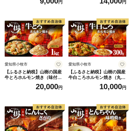
9,000
14,000
円
円
牛肉 山樹 国産牛 とろホルモ
ン焼き 300g×2パック 計600g
味付 タレ プリプリ 小腸 味噌
タレ にんにく バーベキュー
BBQ 炒め物 ホルモン丼 野菜
炒め 焼きうどん 下処理済み
愛知県 小牧市 冷凍 送料無料
愛知県小牧市
愛知県小牧市
【ふるさと納税】山樹の国産
【ふるさと納税】山樹の国産
牛とろホルモン焼き（味付
牛白ころホルモン焼き（丸
き/タレ）1kg
腸）味付 300g 肉 牛肉 山
20,000
10,000
円
円
樹 国産牛 白ころホルモン焼
き 300g 丸腸 味付 プリプリ
小腸 味噌タレ にんにく バー
ベキュー 炒め物 ホルモン丼
野菜炒め 焼きうどん 下処理
済み 愛知県 小牧市 送料無料