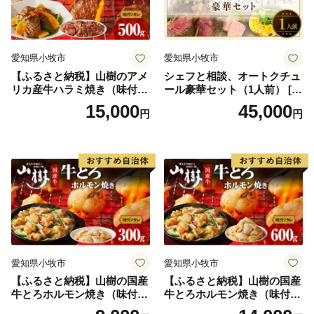
町）、瀬戸焼（愛知県瀬戸市）、常滑焼（愛知県常滑
市）、信楽焼（滋賀県甲賀市）、丹波立杭焼（兵庫県篠
山市）とともに、日本六古窯として連携して日本遺産に
愛知県小牧市
愛知県小牧市
認定されました。
【ふるさと納税】山樹のアメ
シェフと相談、オートクチュ
リカ産牛ハラミ焼き（味付）
ール豪華セット（1人前） [04
500g
3C10]
15,000
45,000
円
円
愛知県小牧市
愛知県小牧市
【ふるさと納税】山樹の国産
【ふるさと納税】山樹の国産
牛とろホルモン焼き（味付/
牛とろホルモン焼き（味付/
タレ） 300g
タレ） 600g ホルモン 肉