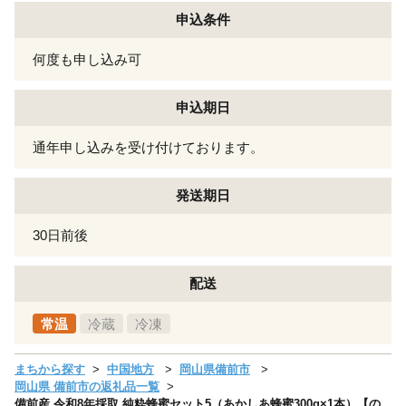
申込条件
何度も申し込み可
申込期日
通年申し込みを受け付けております。
発送期日
30日前後
配送
常温
冷蔵
冷凍
まちから探す
中国地方
岡山県備前市
岡山県 備前市の返礼品一覧
備前産 令和8年採取 純粋蜂蜜セット5（あかしあ蜂蜜300g×1本）【の