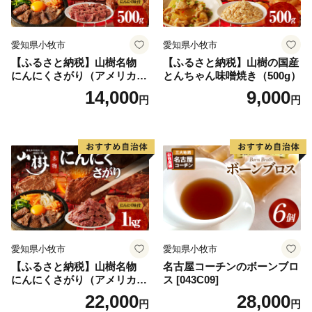
愛知県小牧市
愛知県小牧市
【ふるさと納税】山樹名物
【ふるさと納税】山樹の国産
にんにくさがり（アメリカ産
とんちゃん味噌焼き（500g）
サガリ）500g
14,000
9,000
円
円
愛知県小牧市
愛知県小牧市
【ふるさと納税】山樹名物
名古屋コーチンのボーンブロ
にんにくさがり（アメリカ産
ス [043C09]
サガリ）1kg
22,000
28,000
円
円