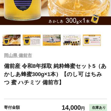
岡山県 備前市
備前産 令和8年採取 純粋蜂蜜セット5（あ
かしあ蜂蜜300g×1本）【のし可 はちみ
つ 蜜 ハチミツ 備前市】
14,000
寄付金額
在庫あり
円