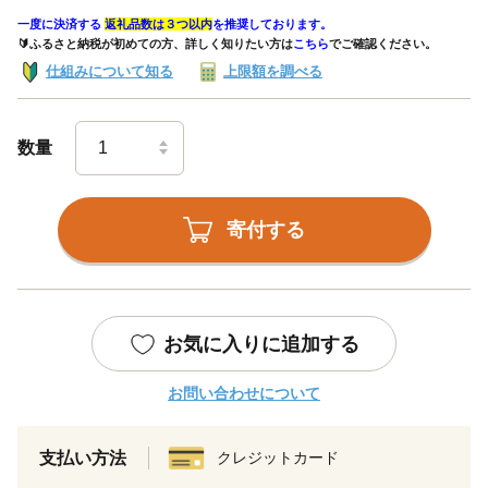
一度に決済する
返礼品数は３つ以内
を推奨しております。
🔰ふるさと納税が初めての方、詳しく知りたい方は
こちら
でご確認ください。
仕組みについて知る
上限額を調べる
数量
寄付する
お気に入りに追加する
お問い合わせについて
支払い方法
クレジットカード