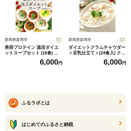
群馬県富岡市
群馬県富岡市
美容プロテイン 温活ダイエ
ダイエットクラムチャウダー
ットスープセット (16食) 小
＜豆乳仕立て＞(24食入) クラ
分け スープ 食べ比べ セット
ムチャウダー 豆乳 ダイエッ
6,000
6,000
円
円
詰合せ クラムチャウダー チ
ト スープ プロテイン たんぱ
ゲ コーン ポタージュ トマト
く質 食物繊維 食品 F20E-799
温活 ダイエット 美容 プロテ
イン 食品 F20E-809
ふるラボとは
はじめてのふるさと納税