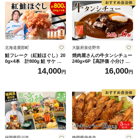
ー ギフト お取り寄せ 日高市
北海道鹿部町
大阪府泉佐野市
鮭フレーク（紅鮭ほぐし）20
焼肉屋さんの牛タンシチュー
0g×4本 計800g 鮭 サケ 鮭
240g×6P【高評価 小分け 惣
ほぐし サケフレーク シャケ
菜 牛たん 一人暮らし 冷凍】
14,000
16,000
円
円
フレーク 鮭フレーク
福岡県田川市
静岡県袋井市