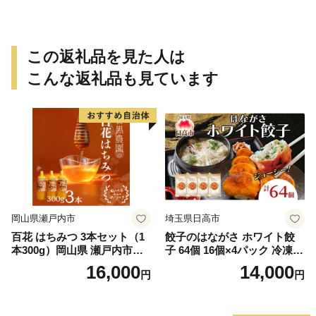
この返礼品を見た人は
こんな返礼品も見ています
岡山県瀬戸内市
埼玉県日高市
百花 はちみつ 3本セット（1
餃子のはながさ ホワイト餃
本300g）岡山県 瀬戸内市産
子 64個 16個×4パック 冷凍
石黒農園 ヨーグルト パン 砂
中華 点心 B級グルメ ご当地
16,000
14,000
円
円
糖の代わり 香り高い いい香
野菜 おつまみ おかず 簡単調
り 季節の花の蜜 トンガリ容
理 時短 リピート 保存 豚肉
器入り
特製 ポーク 大きめ ジューシ