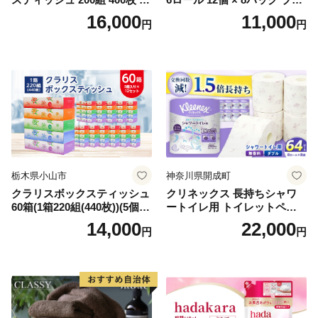
箱 日本製 まとめ買い ティッ
ンカ 再生紙 100％ 芯あり 日
16,000
11,000
円
円
シュ リサイクル 長持 防災 常
用品 消耗品 無香料 生活用品
備品 日用雑貨 消耗品 生活必
備蓄 秋田県 能代市 送料無料
需品 備蓄 ペーパー 紙 北海道
《能代製紙》
倶知安町 日用品
栃木県小山市
神奈川県開成町
クラリスボックスティッシュ
クリネックス 長持ちシャワ
60箱(1箱220組(440枚))(5個入
ートイレ用 トイレットペー
り×12セット)【1256759】
パー（ダブル）64ロール(8ロ
14,000
22,000
円
円
ール×8パック) 開成町 トイレ
ットペーパーダブル 日用品
国産 新生活 ダブル SDGs 備
蓄 防災 エコ 消耗品 生活雑貨
生活用品 無香料 トイレット
ペーパー ダブル といれっと
ぺーぱー トイレ クレシア ト