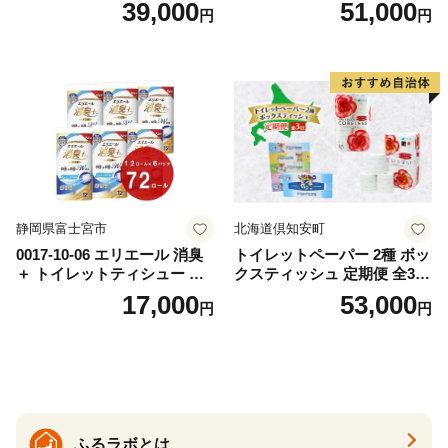
39,000
51,000
円
円
おもちゃ 拭き取り 手拭き 外
72ロール 全18種 花柄 プリン
出時 お出かけ時 食事前 緑茶
ト ハーブ 香り付き 日本製 ま
カテキン配合
とめ買い 防災 常備品 ペーパ
ー 消耗品 備蓄 送料無料 北海
道 倶知安町 日用品
静岡県富士宮市
北海道倶知安町
0017-10-06 エリエール 消臭
トイレットペーパー 2種 ボッ
＋ トイレットティシュー し
クスティッシュ 定期便 全3
っかり香るフレッシュクリア
回 日本製 まとめ買い 防災
17,000
53,000
円
円
の香り ダブル 12ロール×6パ
常備品 日用雑貨 消耗品 生活
ック 72ロール 25m トイレ
必需品 大容量 備蓄 リサイク
ットペーパー パルプ100％ 消
ル ティッシュ ペーパー まと
臭 防臭 日用品 消耗品 備蓄
め買い 雑貨 倶知安町
ふるラボとは