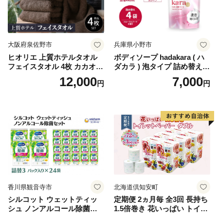
イレットペーパー [BDBH002
-1]
大阪府泉佐野市
兵庫県小野市
ヒオリエ 上質ホテルタオル
ボディソープ hadakara ( ハ
フェイスタオル 4枚 カカオ
ダカラ ) 泡タイプ 詰め替え 4
【タオル 泉州タオル 吸水 普
40ml×4袋 ボディーソープ 泡
12,000
7,000
円
円
段使い 無地 シンプル 日用品
ボディソープ 泡 日用品 消耗
ふわふわ ふかふか 家族 たお
品 バス用品 大容量 いい 匂い
る 一人暮らし】
ボディ 保湿 LION ライオン
泡石鹸 石鹸 兵庫 兵庫県 小野
市
香川県観音寺市
北海道倶知安町
シルコット ウェットティッ
定期便 2ヵ月毎 全3回 長持ち
シュ ノンアルコール除菌詰
1.5倍巻き 花いっぱい トイレ
替（43枚×3P）×24袋 日用品
ットペーパー ダブル 45ｍ 計