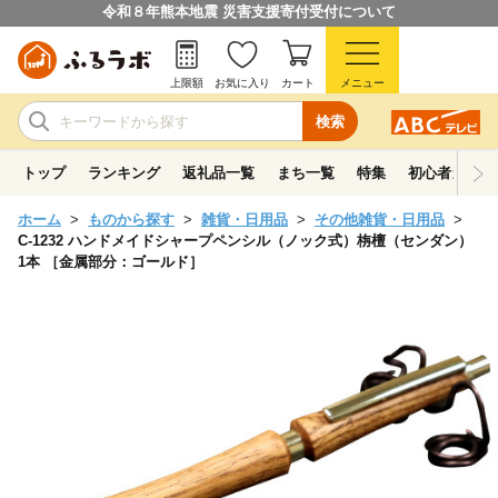
令和８年熊本地震 災害支援寄付受付について
上限額
お気に入り
カート
メニュー
検索
トップ
ランキング
返礼品一覧
まち一覧
特集
初心者ガイド
ホーム
ものから探す
雑貨・日用品
その他雑貨・日用品
C-1232 ハンドメイドシャープペンシル（ノック式）栴檀（センダン）
1本 ［金属部分：ゴールド］