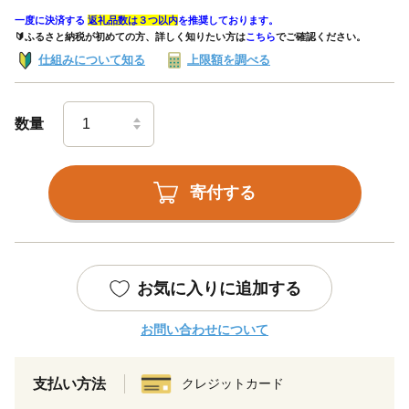
一度に決済する
返礼品数は３つ以内
を推奨しております。
🔰ふるさと納税が初めての方、詳しく知りたい方は
こちら
でご確認ください。
仕組みについて知る
上限額を調べる
数量
寄付する
お気に入りに追加する
お問い合わせについて
支払い方法
クレジットカード