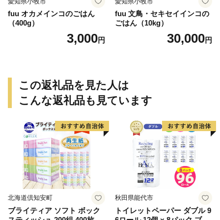
愛知県小牧市
愛知県小牧市
fuu オカメインコのごはん
fuu 文鳥・セキセイインコの
（400g）
ごはん（10kg）
3,000
30,000
円
円
この返礼品を見た人は
こんな返礼品も見ています
北海道倶知安町
秋田県能代市
ブライティア ソフト ボック
トイレットペーパー ダブル 9
スティッシュ 200組 400枚 60
6ロール 12個 × 8パック ブラ