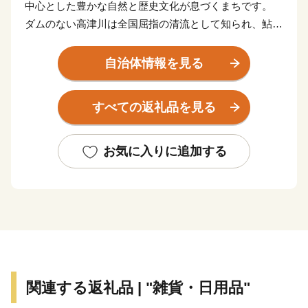
中心とした豊かな自然と歴史文化が息づくまちです。
ダムのない高津川は全国屈指の清流として知られ、鮎や
わさび、もくずがになどの水産品、美都ゆずやアムスメ
ロン、ぶどうなどの農産物を育んでいます。
自治体情報を見る
市内には画聖「雪舟」が手がけた庭園や歌聖「柿本人麻
呂」を祀る神社があり、中世の町並みが今も残る文化の
すべての返礼品を見る
まちとして日本遺産にも認定されています。
また、益田市は「過疎」という言葉が生まれた地でもあ
り、人口減少という課題に向き合いながら、“ひとづく
お気に入りに追加する
り”によるまちづくりを進めています。
ふるさと納税を通じて、益田市の魅力ある資源と未来を
ぜひ応援してください。
関連する返礼品 | "雑貨・日用品"