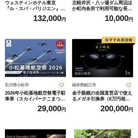
ウェスティンホテル東京
北軽井沢・八ッ場ダム周辺ほ
『ル・スパ・パリジエン』選
か町内各所で利用可能な長野
べるボディセラピー90分/1名
原町ふるさと感謝券（3,000
132,000
10,000
円
円
円分）【トラベル 観光 旅行
お土産 群馬県 長野原町 北軽
井沢】
石川県小松市
福井県鯖江市
2026年小松基地航空祭電子駐
金子眼鏡の全国直営店で使え
車券（スカイパークこまつ
るメガネ引換券（6万円相
翼） 駐車場 シャトルバスの
当） Platinum
29,000
200,000
円
円
りばすぐ 石川県 小松市