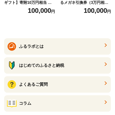
ギフト】寄附10万円相当 あ
るメガネ引換券（3万円相
とから選べる！ ギフト いく
当） Bronze
100,000
100,000
円
円
ら ほたて 海鮮 牛肉 別海町
ケーキ アイス （ 後から 選べ
る カタログ カタログポイン
ト カタログギフト あとから
カタログ あとからカタログ
ポイント あとからカタログ
ギフト ふるさと納税 ）
ふるラボとは
はじめてのふるさと納税
よくあるご質問
コラム