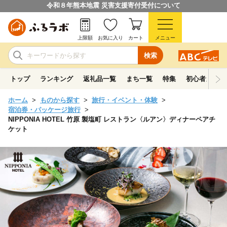
令和８年熊本地震 災害支援寄付受付について
上限額
お気に入り
カート
メニュー
検索
トップ
ランキング
返礼品一覧
まち一覧
特集
初心者ガイド
ホーム
ものから探す
旅行・イベント・体験
宿泊券・パッケージ旅行
NIPPONIA HOTEL 竹原 製塩町 レストラン〈ルアン〉ディナーペアチ
ケット