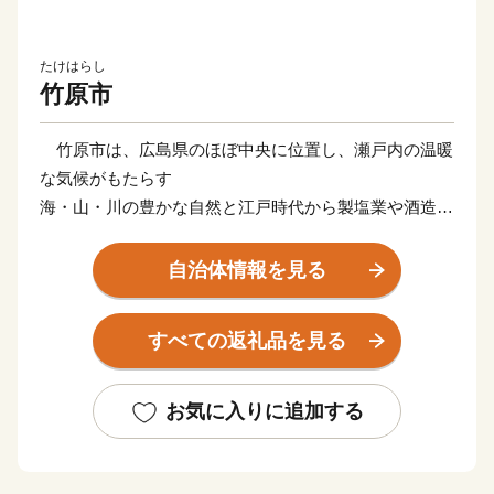
たけはらし
竹原市
竹原市は、広島県のほぼ中央に位置し、瀬戸内の温暖
な気候がもたらす
海・山・川の豊かな自然と江戸時代から製塩業や酒造業
で栄えた町並みを
いまに残すまちです。
自治体情報を見る
国の重要伝統的建造物群保存地区に選定された町並み
と瀬戸内海に浮
すべての返礼品を見る
かぶ大久野島には多くの観光客が訪れます。
竹原市では元気と笑顔が織り成す「暮らし誇らし、竹
原市」をテーマに
お気に入りに追加する
活力あるまちづくりを推進していますので、皆さまの応
援をどうぞよろ
しくお願いいたします。