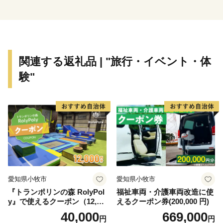
ふるさと納税を頂きました方に、感謝の気持ちを込め
て竹原の特産品等
を贈っております。いずれも竹原自慢の贈り物ですの
関連する返礼品 | "旅行・イベント・体
で、皆さまにご満足
験"
頂けましたら幸いにございます。
愛知県小牧市
愛知県小牧市
『トランポリンの森 RolyPol
福祉車両・介護車両改造に使
y』で使えるクーポン（12,00
えるクーポン券(200,000 円)
0円）
40,000
669,000
円
円