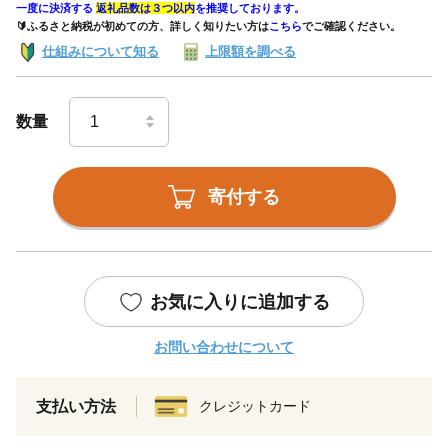
一度に決済する
返礼品数は３つ以内
を推奨しております。
🔰ふるさと納税が初めての方、詳しく知りたい方は
こちら
でご確認ください。
仕組みについて知る
上限額を調べる
数量
寄付する
お気に入りに追加する
お問い合わせについて
支払い方法
クレジットカード