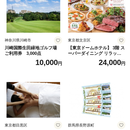
神奈川県川崎市
東京都文京区
川崎国際生田緑地ゴルフ場
【東京ドームホテル】 3階 ス
ご利用券 3,000点
ーパーダイニング リラッサ
ランチブッフェ お食事券 大
10,000
24,000
円
円
人1名様分 関東 東京 ご利用
券 ランチ 昼食 食事券 レスト
ラン ブッフェ 東京都 お食事
券
東京都目黒区
群馬県長野原町