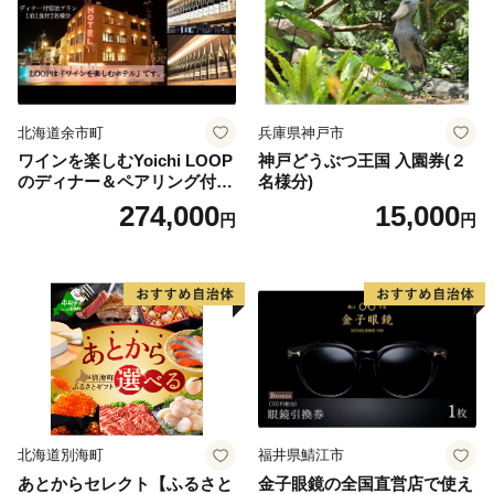
北海道余市町
兵庫県神戸市
ワインを楽しむYoichi LOOP
神戸どうぶつ王国 入園券(２
のディナー＆ペアリング付宿
名様分)
泊プラン＜デラックスツイン
274,000
15,000
円
円
＞
北海道別海町
福井県鯖江市
あとからセレクト【ふるさと
金子眼鏡の全国直営店で使え