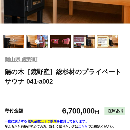
岡山県 鏡野町
陽の木［鏡野産］総杉材のプライベート
サウナ 041-a002
6,700,000
寄付金額
在庫あり
円
一度に決済する
返礼品数は３つ以内
を推奨しております。
🔰ふるさと納税が初めての方、詳しく知りたい方は
こちら
でご確認ください。