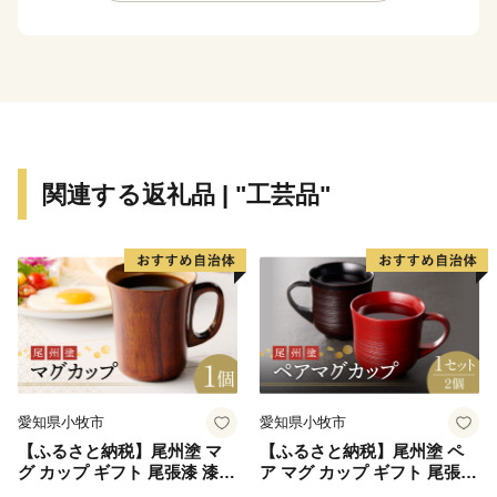
フレッシュ。豊かな自然が満喫できます。
オススメスポット
☆奥津渓
渓流沿いに遊歩道があり、花崗岩が浸食されてできた甌
穴などの奥津渓八景の自然美を満喫できます。秋には渓
関連する返礼品 | "工芸品"
谷の両側が鮮やかな紅色に染まり、10月下旬から11月
中旬には「奥津もみじ祭り」を開催。幻想的なライトア
ップをはじめ、多彩なイベントや地域の特産品の販売な
どが楽しめます。美作三湯のひとつ、奥津温泉も近く、
少し足をのばせば、珍しいウランガラスを展示している
妖精の森ガラス美術館もあります。
☆奥津温泉
愛知県小牧市
愛知県小牧市
多くの文人にも愛された風情ある山里のいで湯。良質な
【ふるさと納税】尾州塗 マ
【ふるさと納税】尾州塗 ペ
美人の湯として、与謝野鉄幹・晶子夫妻、棟方志功、小
グ カップ ギフト 尾張漆 漆
ア マグ カップ ギフト 尾張漆
説「秋津温泉」を書いた藤原審爾などの多くの文人墨客
漆器 漆器工芸 工芸品 芸術性
漆 漆器 漆器工芸 工芸品 芸術