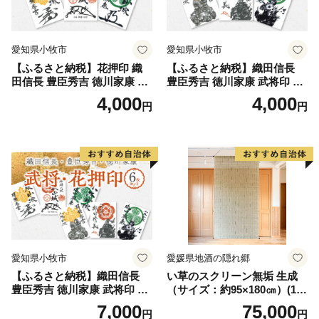
MAIL：o.kagamino@do-furusato.jp
受付時間：平日9:00〜17:15
==============================
愛知県小牧市
愛知県小牧市
【ふるさと納税】花押印 織
【ふるさと納税】織田信長
田信長 豊臣秀吉 徳川家康 3
豊臣秀吉 徳川家康 武将印 3
枚 セット 戦国 武将 小牧山城
枚 セット イラスト 戦国 武将
4,000
4,000
円
円
墨絵 龍画師 書道アーティス
小牧山城 墨絵 龍画師 書道ア
ト 池谷公智 渾身の一作 作品
ーティスト 池谷公智 渾身の
雑貨 工芸品 グッズ 愛知県 小
一作 作品 雑貨 工芸品 グッズ
牧市 お取り寄せ 送料無料
愛知県 小牧市 お取り寄せ 送
料無料
愛知県小牧市
愛媛県地酒の隠れ郷
【ふるさと納税】織田信長
い草のスクリーン無垢 生成
豊臣秀吉 徳川家康 武将印 花
（サイズ：約95×180㎝）(14
押印 6枚 セット イラスト 戦
3)
7,000
75,000
円
円
国 武将 小牧山城 墨絵 龍画師