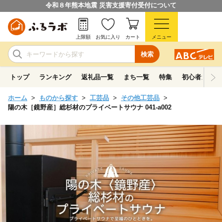
令和８年熊本地震 災害支援寄付受付について
上限額
お気に入り
カート
メニュー
検索
トップ
ランキング
返礼品一覧
まち一覧
特集
初心者ガイド
ホーム
ものから探す
工芸品
その他工芸品
陽の木［鏡野産］総杉材のプライベートサウナ 041-a002