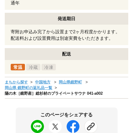
通年
発送期日
寄附お申込み完了から設置まで2ヶ月程度かかります。
配送料および設置費用は別途実費をいただきます。
配送
常温
冷蔵
冷凍
まちから探す
中国地方
岡山県鏡野町
岡山県 鏡野町の返礼品一覧
陽の木［鏡野産］総杉材のプライベートサウナ 041-a002
このページをシェアする