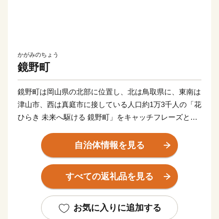
かがみのちょう
鏡野町
鏡野町は岡山県の北部に位置し、北は鳥取県に、東南は
津山市、西は真庭市に接している人口約1万3千人の「花
ひらき 未来へ駆ける 鏡野町」をキャッチフレーズとし
た町です。古くから山陰、山陽をなどの主要都市を結ぶ
地域となっており、様々な自然の恵みや文化、伝統を有
自治体情報を見る
しています。鏡野町には森や渓谷、田園風景と、四季を
通じて感動できる景観が点在しています。中国山地屈指
すべての返礼品を見る
の岡山県立森林公園、岡山を代表する紅葉スポット・奥
津渓、岡山県下最大級の規模の恩原高原スキー
場・・・・・。鏡野町には、ここでしか味わえない楽し
お気に入りに追加する
さがあります。それぞれのスポットを巡って身も心もリ