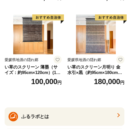
書道アーティスト 池谷公智
渾身の一作 作品 雑貨 工芸品
グッズ 愛知県 小牧市 お取り
寄せ 送料無料
愛媛県地酒の隠れ郷
愛媛県地酒の隠れ郷
い草のスクリーン 薄墨（サ
い草のスクリーン月明り 金
イズ：約95cm×120cm）(14
水引×黒（約95cm×180cm）
6)
(147)
100,000
180,000
円
円
ふるラボとは