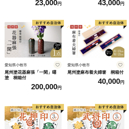
23,000
43,000
円
円
実用性 抗菌性 美味しく安全
性 実用性 抗菌性 美味しく安
や全国からの温泉ファンを引き付けています。
な食事 手作り 贈答用 くつろ
全な食事 手作り 贈答用 くつ
ぎ おうち時間 プレゼント 抗
ろぎ おうち時間 プレゼント
☆妖精の森ガラス美術館
ウイルス効果 お取り寄せ 愛
抗ウイルス効果 お取り寄せ
知県 小牧市 送料無料
愛知県 小牧市 送料無料
世界的に珍しいウランガラス専門美術館「妖精の森ガラ
ス美術館」内にあるガラス工房では、吹きガラス体験・
サンドブラスト体験・リューター体験と３種類のガラス
作りを体験することができます。
☆岩井の滝と岩井の名水
愛知県小牧市
愛知県小牧市
子宝伝説もある岡山県最北端の滝。上部に岩盤が突き出
尾州塗花器麻張「一閑」曙
尾州塗麻布着夫婦箸 桐箱付
て岩屋を形成し、滝の裏側から眺めることができる「裏
塗 桐箱付
40,000
見の滝」。裏から見るとカーテンのような神秘的な姿
円
200,000
円
で、パワースポットにもなっています。
◆お問い合わせ先◆
==============================
鏡野町ふるさと納税コールセンター
TEL ：050-3355-7158