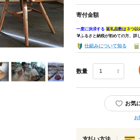
寄付金額
一度に決済する
返礼品数は３つ以
🔰ふるさと納税が初めての方、詳
仕組みについて知る
数量
お気
お
支払い方法