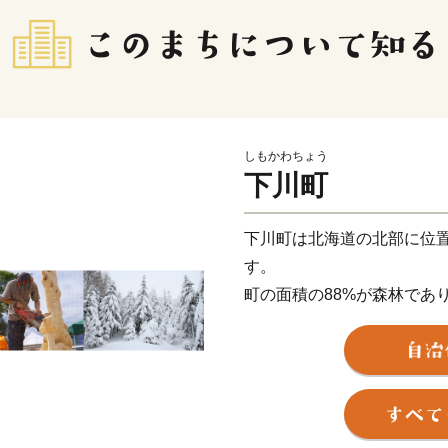
しもかわちょう
下川町
下川町は北海道の北部に位
す。
町の面積の88%が森林であ
してきました。
気候は、夏は30℃、冬は－
す。
この寒暖差を活かした糖度