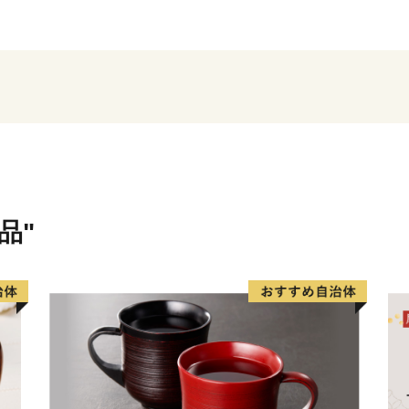
や、日本最北の手延べ麺な
毎年7月に開催する森ジャム
界大会をご覧いただけると
林の恵みを体験いただけま
また、冬の寒さを逆手に取
り、毎年2月に開催するア
8,000人の方々にご来町い
品"
ぜひ一度、下川町へお越し
【下川町のふるさと納税は、
セット（埋め合わせ）する
下川町では、豊かな森林資