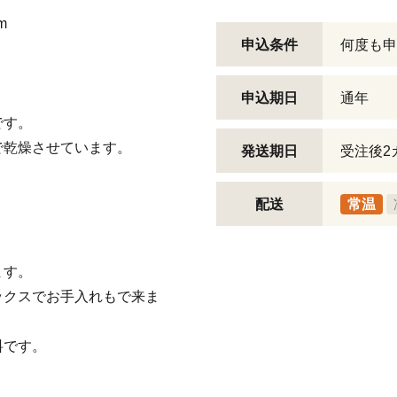
m
申込条件
何度も申
申込期日
通年
です。
で乾燥させています。
発送期日
受注後2
配送
常温
ます。
ックスでお手入れもで来ま
料です。