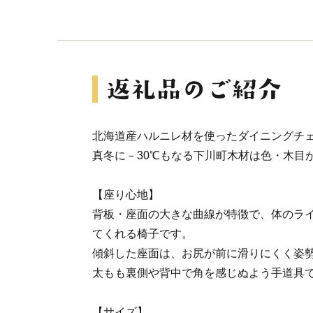
北海道産ハルニレ材を使ったダイニングチ
真冬に－30℃もなる下川町木材は色・木目
【座り心地】
背板・座面の大きな曲線が特徴で、体のラ
てくれる椅子です。
傾斜した座面は、お尻が前に滑りにくく姿
太もも裏側や背中で角を感じぬよう手道具
【サイズ】