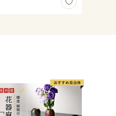
ど、大変好評をいただいております。
・EZOCUPではチェーンソーアート世
同時に、アロマオイル、クラフトなど森
す。
ったアイスキャンドルの発祥の地であ
イスキャンドルミュージアムでは約
ただいております。
ください。
返礼品の配送などで生じるCO₂をオフ
ことで環境に配慮しています。】
源を活かしたまちづくりの一環とし