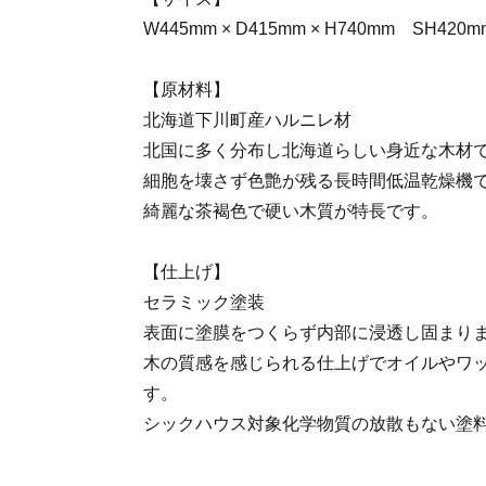
W445mm × D415mm × H740mm SH420m
【原材料】
北海道下川町産ハルニレ材
北国に多く分布し北海道らしい身近な木材
細胞を壊さず色艶が残る長時間低温乾燥機
綺麗な茶褐色で硬い木質が特長です。
【仕上げ】
セラミック塗装
表面に塗膜をつくらず内部に浸透し固まり
木の質感を感じられる仕上げでオイルやワ
す。
シックハウス対象化学物質の放散もない塗