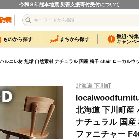
令和８年熊本地震 災害支援寄付受付について
番組･特集
ものから探す
まちから探す
キャンペ
町産 ハルニレ材 無垢 自然素材 ナチュラル 国産 椅子 chair ローカルウ
北海道 下川町
localwoodfu
北海道 下川町産
ナチュラル 国産 
ファニチャー F4G