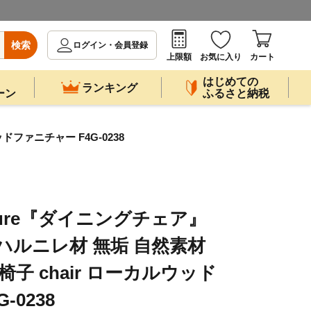
検索
ログイン・会員登録
上限額
お気に入り
カート
はじめての
ランキング
ーン
ふるさと納税
ッドファニチャー F4G-0238
rniture『ダイニングチェア』
 ハルニレ材 無垢 自然素材
椅子 chair ローカルウッド
-0238