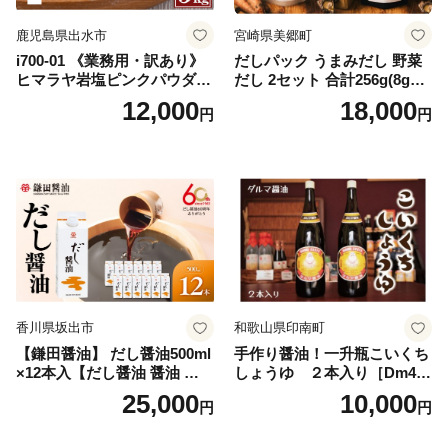
鹿児島県出水市
宮崎県美郷町
i700-01 《業務用・訳あり》
だしパック うまみだし 野菜
ヒマラヤ岩塩ピンクパウダー
だし 2セット 合計256g(8g×8
タイプ(5kg) 岩塩 塩 調味料
パック×2種×2セット) [岡田商
12,000
18,000
円
円
しお 保存料不使用 天然 パウ
店 宮崎県 美郷町 31ac0069]
ダータイプ グレインミルタ
国産 粉末 ダシ 出汁パック し
イプ 料理 バスソルト 入浴 普
いたけ 無塩
段使い ギフト 贈り物【ソル
ティースマイル】
香川県坂出市
和歌山県印南町
【鎌田醤油】 だし醤油500ml
手作り醤油！一升瓶こいくち
×12本入【だし醤油 醤油 人気
しょうゆ ２本入り［Dm4］
おすすめ 人気だし醤油 出汁
｜手作り 醤油 和歌山県 印南
25,000
10,000
円
円
醤油 AE1021】
町 一升瓶 こいくちしょうゆ
伝統製法 醤油 日本食 調味料