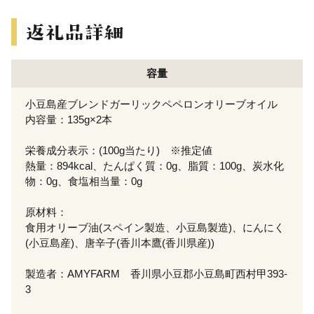
容量
小豆島産ブレンドガーリックペペロンオリーブオイル
内容量：135g×2本
栄養成分表示：(100g当たり) ※推定値
熱量：894kcal、たんぱく質：0g、脂質：100g、炭水化
物：0g、食塩相当量：0g
原材料：
食用オリーブ油(スペイン製造、小豆島製造)、にんにく
(小豆島産)、唐辛子(香川本鷹(香川県産))
製造者：AMYFARM 香川県小豆郡小豆島町西村甲393-
3