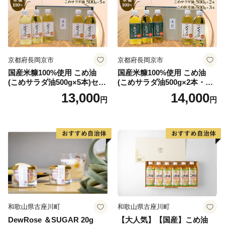
京都府長岡京市
京都府長岡京市
国産米糠100%使用 こめ油
国産米糠100%使用 こめ油
(こめサラダ油500g×5本)セッ
(こめサラダ油500g×2本・こ
ト [1574]
め胚芽油500g×3本)セット [1
13,000
14,000
円
円
573]
和歌山県古座川町
和歌山県古座川町
DewRose ＆SUGAR 20g
【大人気】【国産】こめ油