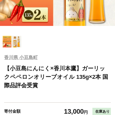
香川県 小豆島町
【小豆島にんにく×香川本鷹】ガーリッ
クペペロンオリーブオイル 135g×2本 国
際品評会受賞
13,000
寄付金額
在庫あり
円