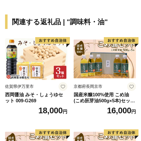
関連する返礼品 | "調味料・油"
佐賀県伊万里市
京都府長岡京市
西岡醤油 みそ・しょうゆセ
国産米糠100%使用 こめ油
ット 009-G269
(こめ胚芽油500g×5本)セット
[1575]
18,000
16,000
円
円