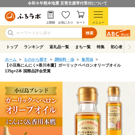
令和８年熊本地震 災害支援寄付受付について
上限額
お気に入り
カート
メニュー
検索
トップ
ランキング
返礼品一覧
まち一覧
特集
初心者ガイド
ホーム
ものから探す
調味料・油
食用油
【小豆島にんにく×香川本鷹】ガーリックペペロンオリーブオイル
135g×2本 国際品評会受賞