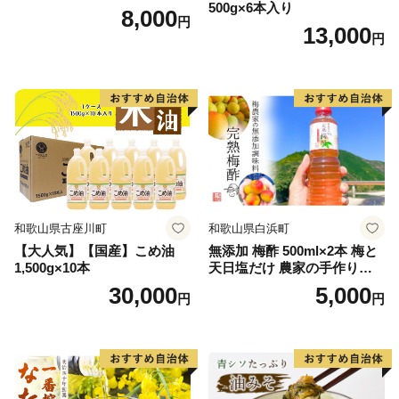
500g×6本入り
8,000
円
13,000
円
和歌山県古座川町
和歌山県白浜町
【大人気】【国産】こめ油
無添加 梅酢 500ml×2本 梅と
1,500g×10本
天日塩だけ 農家の手作り完
熟梅酢 調味料
30,000
5,000
円
円