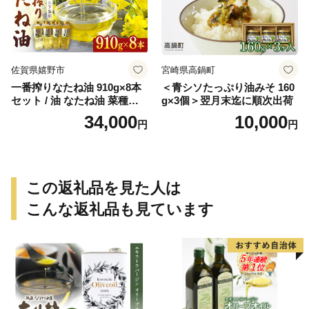
佐賀県嬉野市
宮崎県高鍋町
一番搾りなたね油 910g×8本
＜青シソたっぷり油みそ 160
セット / 油 なたね油 菜種油
g×3個＞翌月末迄に順次出荷
ナタネ【山下製油】 [NBE00
34,000
10,000
円
円
7]
この返礼品を見た人は
こんな返礼品も見ています