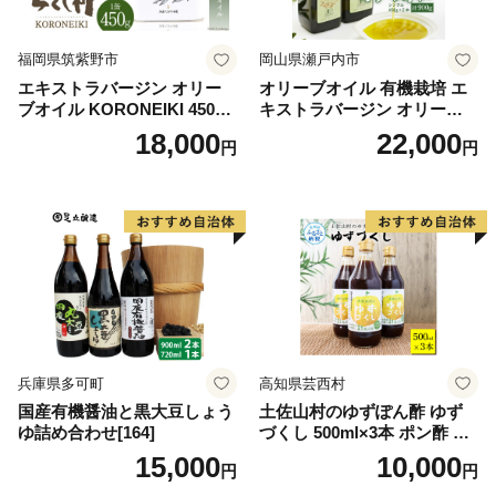
福岡県筑紫野市
岡山県瀬戸内市
エキストラバージン オリー
オリーブオイル 有機栽培 エ
ブオイル KORONEIKI 450g
キストラバージン オリーブ
[筑前たなか油屋 福岡県 筑紫
オイル シングル 2本 セット
18,000
22,000
円
円
野市 21760403] 油 食用油 オ
オーガニック 調味料 油 オリ
リーブ油
ーブ油 食用油 ギフト
兵庫県多可町
高知県芸西村
国産有機醤油と黒大豆しょう
土佐山村のゆずぽん酢 ゆず
ゆ詰め合わせ[164]
づくし 500ml×3本 ポン酢 ポ
ンズ ゆず 柚子 調味料 さっぱ
15,000
10,000
円
円
り 美味しい おいしい 鍋 しゃ
ぶしゃぶ 冷奴 魚料理 蒸し料