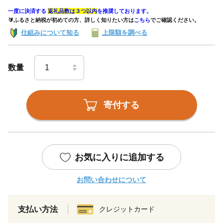
一度に決済する
返礼品数は３つ以内
を推奨しております。
🔰ふるさと納税が初めての方、詳しく知りたい方は
こちら
でご確認ください。
仕組みについて知る
上限額を調べる
数量
寄付する
お気に入りに追加する
お問い合わせについて
支払い方法
クレジットカード