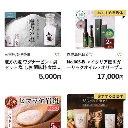
理 ドレッシング セット
三重県南伊勢町
鹿児島県日置市
竈方の塩 ワグナービン＋袋
No.005-B ＜イタリア産＆ガ
セット 塩 しお 調味料 食塩
ーリックオイル＞オリーブオ
天然 ミネラル 調味料 ソルト
イルセット(200ml×2本) 日置
5,000
17,000
円
円
salt 料理 味付 おにぎり 三重
市 特産品 調味料 油 エキスト
県 南伊勢 伊勢 志摩 5000円 5
ラバージン オリーブ セット
000円以下 五千円
ガーリック【鹿児島オリー
ブ】