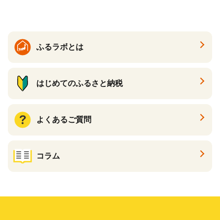
地元産 大豆 小麦 塩 だし 煮
物 和食 醤油 肉料理 魚料理
野菜料理 醤油 郷土料理 家庭
料理 醤油
ふるラボとは
はじめてのふるさと納税
よくあるご質問
コラム