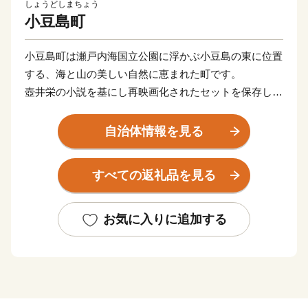
しょうどしまちょう
小豆島町
小豆島町は瀬戸内海国立公園に浮かぶ小豆島の東に位置
する、海と山の美しい自然に恵まれた町です。
壺井栄の小説を基にし再映画化されたセットを保存した
二十四の瞳映画村、日本三大渓谷美に数えられる寒霞
渓、18世紀頃より伝承されてきている農村歌舞伎舞台な
自治体情報を見る
ど、数多くの観光スポットを有しています。
醤油、佃煮、そうめんなどの伝統産業、日本におけるオ
すべての返礼品を見る
リーブ発祥の地、小豆島でつくられるオリーブオイルな
ど、食と文化と歴史が交差する魅力あふれる町です。
お気に入りに追加する