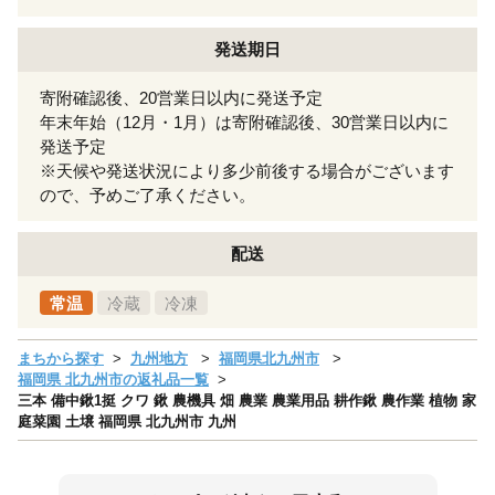
発送期日
寄附確認後、20営業日以内に発送予定
年末年始（12月・1月）は寄附確認後、30営業日以内に
発送予定
※天候や発送状況により多少前後する場合がございます
ので、予めご了承ください。
配送
常温
冷蔵
冷凍
まちから探す
九州地方
福岡県北九州市
福岡県 北九州市の返礼品一覧
三本 備中鍬1挺 クワ 鍬 農機具 畑 農業 農業用品 耕作鍬 農作業 植物 家
庭菜園 土壌 福岡県 北九州市 九州