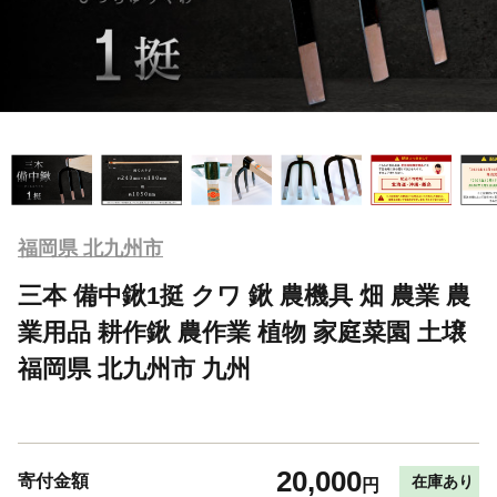
福岡県 北九州市
三本 備中鍬1挺 クワ 鍬 農機具 畑 農業 農
業用品 耕作鍬 農作業 植物 家庭菜園 土壌
福岡県 北九州市 九州
20,000
寄付金額
在庫あり
円