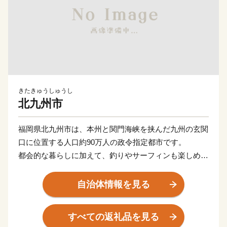
きたきゅうしゅうし
北九州市
福岡県北九州市は、本州と関門海峡を挟んだ九州の玄関
口に位置する人口約90万人の政令指定都市です。
都会的な暮らしに加えて、釣りやサーフィンも楽しめる
海や、四季折々の草花が生息する山など豊かな自然に囲
まれた、地方暮らしの両方を楽しめる都市です。
自治体情報を見る
関門海峡ふぐ刺身・シャボン玉石けん・肉うどん・辛子
明太子など本市ならではの返礼品に加え、黒毛和牛・ウ
すべての返礼品を見る
ナギ・カニなど全国的に人気の返礼品も豊富に揃えてい