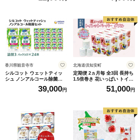
ふわふわ ふかふか 家族 たお
品 バス用品 大容量 いい 匂い
る 一人暮らし】
ボディ 保湿 LION ライオン
泡石鹸 石鹸 兵庫 兵庫県 小野
市
香川県観音寺市
北海道倶知安町
シルコット ウェットティッ
定期便 2ヵ月毎 全3回 長持ち
シュ ノンアルコール除菌詰
1.5倍巻き 花いっぱい トイレ
替（43枚×3P）×24袋 日用品
ットペーパー ダブル 45ｍ 計
39,000
51,000
円
円
おもちゃ 拭き取り 手拭き 外
72ロール 全18種 花柄 プリン
出時 お出かけ時 食事前 緑茶
ト ハーブ 香り付き 日本製 ま
カテキン配合
とめ買い 防災 常備品 ペーパ
ー 消耗品 備蓄 送料無料 北海
道 倶知安町 日用品