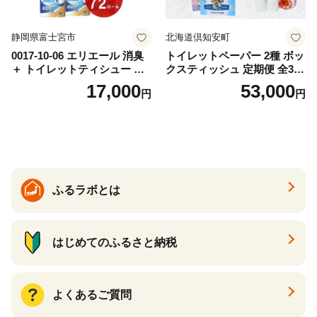
静岡県富士宮市
北海道倶知安町
0017-10-06 エリエール 消臭
トイレットペーパー 2種 ボッ
＋ トイレットティシュー し
クスティッシュ 定期便 全3
っかり香るフレッシュクリア
回 日本製 まとめ買い 防災
17,000
53,000
円
円
の香り ダブル 12ロール×6パ
常備品 日用雑貨 消耗品 生活
ック 72ロール 25m トイレ
必需品 大容量 備蓄 リサイク
ットペーパー パルプ100％ 消
ル ティッシュ ペーパー まと
臭 防臭 日用品 消耗品 備蓄
め買い 雑貨 倶知安町
ふるラボとは
はじめてのふるさと納税
よくあるご質問