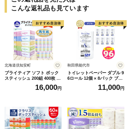
こんな返礼品も見ています
北海道倶知安町
秋田県能代市
ブライティア ソフト ボック
トイレットペーパー ダブル 9
スティッシュ 200組 400枚 60
6ロール 12個 × 8パック ブラ
箱 日本製 まとめ買い ティッ
ンカ 再生紙 100％ 芯あり 日
16,000
11,000
円
円
シュ リサイクル 長持 防災 常
用品 消耗品 無香料 生活用品
備品 日用雑貨 消耗品 生活必
備蓄 秋田県 能代市 送料無料
需品 備蓄 ペーパー 紙 北海道
《能代製紙》
倶知安町 日用品