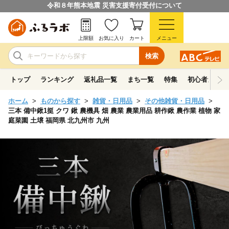
令和８年熊本地震 災害支援寄付受付について
上限額
お気に入り
カート
メニュー
検索
トップ
ランキング
返礼品一覧
まち一覧
特集
初心者ガイド
ホーム
ものから探す
雑貨・日用品
その他雑貨・日用品
三本 備中鍬1挺 クワ 鍬 農機具 畑 農業 農業用品 耕作鍬 農作業 植物 家
庭菜園 土壌 福岡県 北九州市 九州