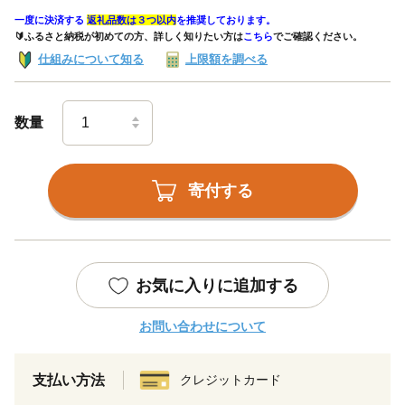
一度に決済する
返礼品数は３つ以内
を推奨しております。
🔰ふるさと納税が初めての方、詳しく知りたい方は
こちら
でご確認ください。
仕組みについて知る
上限額を調べる
数量
寄付する
お気に入りに追加する
お問い合わせについて
支払い方法
クレジットカード