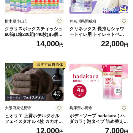
栃木県小山市
神奈川県開成町
クラリスボックスティッシュ
クリネックス 長持ちシャワ
60箱(1箱220組(440枚))(5個入
ートイレ用 トイレットペー
り×12セット)【1256759】
パー（ダブル）64ロール(8ロ
14,000
22,000
円
円
ール×8パック) 開成町 トイレ
ットペーパーダブル 日用品
国産 新生活 ダブル SDGs 備
蓄 防災 エコ 消耗品 生活雑貨
生活用品 無香料 トイレット
ペーパー ダブル といれっと
ぺーぱー トイレ クレシア ト
イレットペーパー [BDBH002
-1]
大阪府泉佐野市
兵庫県小野市
ヒオリエ 上質ホテルタオル
ボディソープ hadakara ( ハ
フェイスタオル 4枚 カカオ
ダカラ ) 泡タイプ 詰め替え 4
【タオル 泉州タオル 吸水 普
40ml×4袋 ボディーソープ 泡
12,000
7,000
円
円
段使い 無地 シンプル 日用品
ボディソープ 泡 日用品 消耗