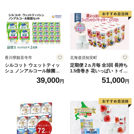
ふわふわ ふかふか 家族 たお
品 バス用品 大容量 いい 匂い
る 一人暮らし】
ボディ 保湿 LION ライオン
泡石鹸 石鹸 兵庫 兵庫県 小野
市
香川県観音寺市
北海道倶知安町
シルコット ウェットティッ
定期便 2ヵ月毎 全3回 長持ち
シュ ノンアルコール除菌詰
1.5倍巻き 花いっぱい トイレ
替（43枚×3P）×24袋 日用品
ットペーパー ダブル 45ｍ 計
39,000
51,000
円
円
おもちゃ 拭き取り 手拭き 外
72ロール 全18種 花柄 プリン
出時 お出かけ時 食事前 緑茶
ト ハーブ 香り付き 日本製 ま
カテキン配合
とめ買い 防災 常備品 ペーパ
ー 消耗品 備蓄 送料無料 北海
道 倶知安町 日用品