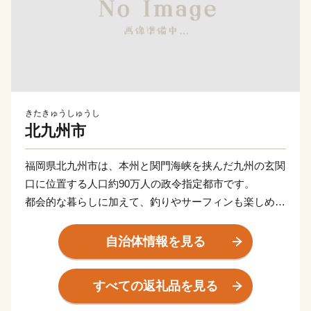
きたきゅうしゅうし
北九州市
福岡県北九州市は、本州と関門海峡を挟んだ九州の玄関
口に位置する人口約90万人の政令指定都市です。
都会的な暮らしに加えて、釣りやサーフィンも楽しめる
海や、四季折々の草花が生息する山など豊かな自然に囲
まれた、地方暮らしの両方を楽しめる都市です。
自治体情報を見る
関門海峡ふぐ刺身・シャボン玉石けん・肉うどん・辛子
明太子など本市ならではの返礼品に加え、黒毛和牛・ウ
すべての返礼品を見る
ナギ・カニなど全国的に人気の返礼品も豊富に揃えてい
ます。