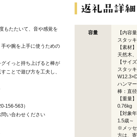
度もたたいて、音や感覚を
容量
【内容量
スタッキ
、手や腕を上手に使うための
【素材】
天然木、
【サイズ
をグイっと持ち上げると棒が
スタッキ
返すことで遊び方を工夫し、
W12.3×
ハンマー：
～
棒：直径2
【重量】
156-563）
0.76kg
【対象年
お問い合わせください
1.5歳～
※メッセ
。
方は、寄