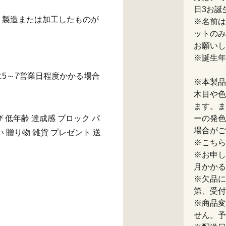
日3お誕
、製造または加工したものが
※名前は
ットのみ
お願いし
※誕生年
5～7営業日程度かかる場合
※本製品
木目や色
ます。ま
び 低年齢 達成感 ブロック パ
ーの発色
場合がご
い 贈り物 雑貨 プレゼント 送
※こちら
※お申し
月かかる
※欠品に
第、受付
※商品変
せん。予