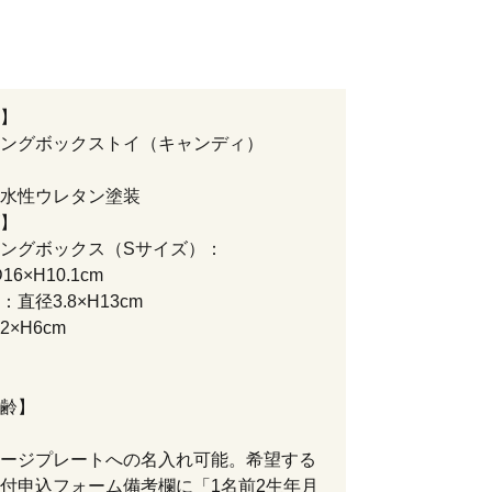
】
ングボックストイ（キャンディ）
水性ウレタン塗装
】
ングボックス（Sサイズ）：
D16×H10.1cm
直径3.8×H13cm
×H6cm
齢】
ージプレートへの名入れ可能。希望する
付申込フォーム備考欄に「1名前2生年月