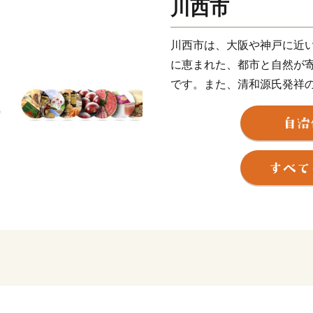
川西市
川西市は、大阪や神戸に近
に恵まれた、都市と自然が
です。また、清和源氏発祥
山と称される黒川地区、商
な表情を携えたまちであり
ジ開通を機に、より川西市
川西市は昭和29年8月1日
口33,741人の市として誕
東は大阪府池田市と箕面市
市、北は大阪府能勢町と豊
ありながら、豊かな自然環
をあび、現在では人口約16
す。