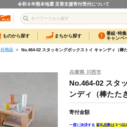
令和８年熊本地震 災害支援寄付受付について
番組･特集
ものから探す
まちから探す
キャンペ
・日用品
No.464-02 スタッキングボックストイ キャンディ（棒
兵庫県 川西市
No.464-02
ンディ（棒たた
寄付金額
一度に決済する
返礼品数は３つ以