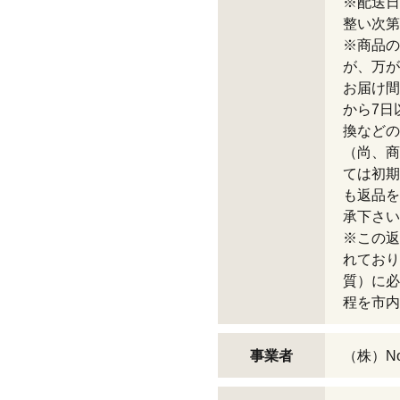
※配送日
整い次第
※商品の
が、万が
お届け間
から7日
換などの
（尚、商
ては初期
も返品を
承下さい
※この返
れており
質）に必
程を市内
事業者
（株）N