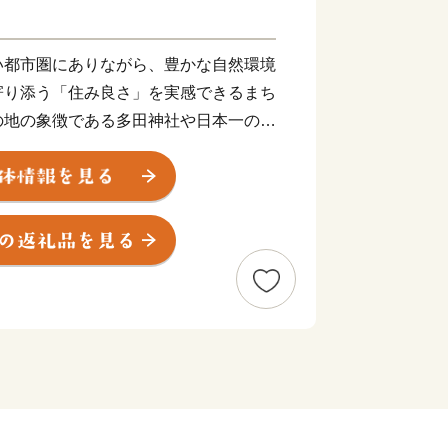
い都市圏にありながら、豊かな自然環境
寄り添う「住み良さ」を実感できるまち
の地の象徴である多田神社や日本一の里
業施設でにぎわう中心市街地など、様々
、新名神高速道路・川西インターチェン
に訪れやすくなりました。
、川西町、多田村、東谷村が合併し、人
生しました。兵庫県の南東部に位置し、
に、西は宝塚市と猪名川町、南は伊丹
能町に隣接。大阪や神戸に近い都市圏に
境に恵まれた良好な住宅都市として脚光
万人のまちとして発展を続けていま