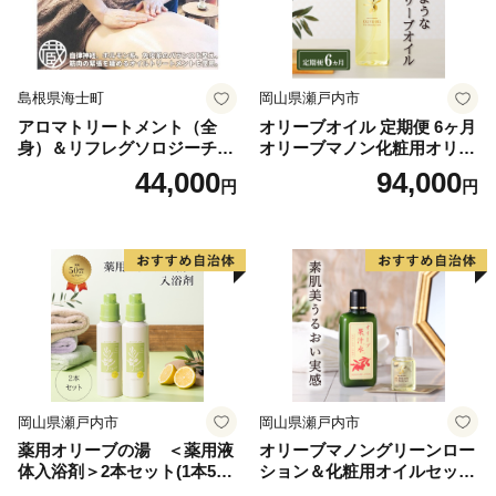
島根県海士町
岡山県瀬戸内市
アロマトリートメント（全
オリーブオイル 定期便 6ヶ月
身）＆リフレグソロジーチケ
オリーブマノン化粧用オリー
ット
ブオイル 200ml オリーブ オ
44,000
94,000
円
円
イル 美容 スキンケア 化粧用
油 オリーブ油 お楽しみ
岡山県瀬戸内市
岡山県瀬戸内市
薬用オリーブの湯 ＜薬用液
オリーブマノングリーンロー
体入浴剤＞2本セット(1本500
ション＆化粧用オイルセット
ml） 美容
美容グッズ スキンケア 化粧