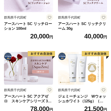
群馬県千代田町
群馬県千代田町
アースハート SC リッチロー
アースハート SC リッチクリ
ション 100ml
ーム 30g
20,000
40,000
円
円
群馬県千代田町
群馬県千代田町
アースハート SC アクアゼ
ジェミーチェンジ Wウォッ
ロ スキンケアシリーズ 3点
シュホワイト（125g）（泡立
セット
てネット付）×2本 群馬県 千
78,000
21,500
円
円
代田町