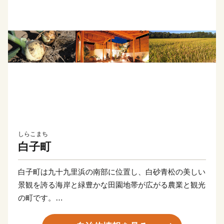
しらこまち
白子町
白子町は九十九里浜の南部に位置し、白砂青松の美しい
景観を誇る海岸と緑豊かな田園地帯が広がる農業と観光
の町です。
温暖な気候に恵まれ、年間を通してテニスやサッカー、
マリンスポーツなどを楽しむことができます。