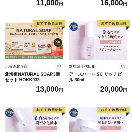
11,000
16,000
円
円
水
北海道北斗市
群馬県千代田町
北海道NATURAL SOAP3個
アースハート SC リッチピー
セット HOKK033
ル 30ml
13,000
20,000
円
円