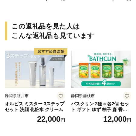
この返礼品を見た人は
こんな返礼品も見ています
静岡県袋井市
静岡県藤枝市
オルビス ミスター 3ステップ
バスクリン 2種 × 各2個 セッ
セット 洗顔 化粧水 クリーム
ト ギフト ゆず 柚子 森 香り
日用品 お風呂 バス用品 温活
22,000
12,000
円
円
アロマ 香り まとめ買い静岡
県 藤枝市 医薬部外品