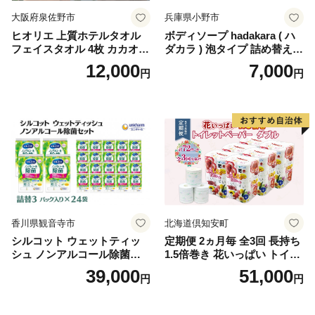
大阪府泉佐野市
兵庫県小野市
ヒオリエ 上質ホテルタオル
ボディソープ hadakara ( ハ
フェイスタオル 4枚 カカオ
ダカラ ) 泡タイプ 詰め替え 4
【タオル 泉州タオル 吸水 普
40ml×4袋 ボディーソープ 泡
12,000
7,000
円
円
段使い 無地 シンプル 日用品
ボディソープ 泡 日用品 消耗
ふわふわ ふかふか 家族 たお
品 バス用品 大容量 いい 匂い
る 一人暮らし】
ボディ 保湿 LION ライオン
泡石鹸 石鹸 兵庫 兵庫県 小野
市
香川県観音寺市
北海道倶知安町
シルコット ウェットティッ
定期便 2ヵ月毎 全3回 長持ち
シュ ノンアルコール除菌詰
1.5倍巻き 花いっぱい トイレ
替（43枚×3P）×24袋 日用品
ットペーパー ダブル 45ｍ 計
39,000
51,000
円
円
おもちゃ 拭き取り 手拭き 外
72ロール 全18種 花柄 プリン
出時 お出かけ時 食事前 緑茶
ト ハーブ 香り付き 日本製 ま
カテキン配合
とめ買い 防災 常備品 ペーパ