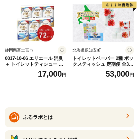
ー 消耗品 備蓄 送料無料 北海
道 倶知安町 日用品
静岡県富士宮市
北海道倶知安町
0017-10-06 エリエール 消臭
トイレットペーパー 2種 ボッ
＋ トイレットティシュー し
クスティッシュ 定期便 全3
っかり香るフレッシュクリア
回 日本製 まとめ買い 防災
17,000
53,000
円
円
の香り ダブル 12ロール×6パ
常備品 日用雑貨 消耗品 生活
ック 72ロール 25m トイレ
必需品 大容量 備蓄 リサイク
ットペーパー パルプ100％ 消
ル ティッシュ ペーパー まと
臭 防臭 日用品 消耗品 備蓄
め買い 雑貨 倶知安町
ふるラボとは