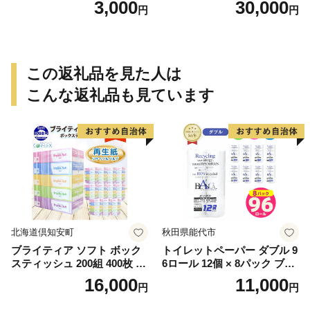
3,000
30,000
円
円
この返礼品を見た人は
こんな返礼品も見ています
北海道倶知安町
秋田県能代市
ブライティア ソフト ボック
トイレットペーパー ダブル 9
スティッシュ 200組 400枚 60
6ロール 12個 × 8パック ブラ
箱 日本製 まとめ買い ティッ
ンカ 再生紙 100％ 芯あり 日
16,000
11,000
円
円
シュ リサイクル 長持 防災 常
用品 消耗品 無香料 生活用品
備品 日用雑貨 消耗品 生活必
備蓄 秋田県 能代市 送料無料