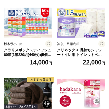
需品 備蓄 ペーパー 紙 北海道
《能代製紙》
倶知安町 日用品
栃木県小山市
神奈川県開成町
クラリスボックスティッシュ
クリネックス 長持ちシャワ
60箱(1箱220組(440枚))(5個入
ートイレ用 トイレットペー
り×12セット)【1256759】
パー（ダブル）64ロール(8ロ
14,000
22,000
円
円
ール×8パック) 開成町 トイレ
ットペーパーダブル 日用品
国産 新生活 ダブル SDGs 備
蓄 防災 エコ 消耗品 生活雑貨
生活用品 無香料 トイレット
ペーパー ダブル といれっと
ぺーぱー トイレ クレシア ト
イレットペーパー [BDBH002
-1]