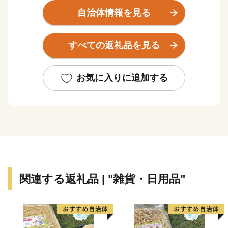
km、徳島市までは約100 km、大阪市へ約300 km、東京
自治体情報を見る
都まで約800 kmの距離にあります。
すべての返礼品を見る
古くから「お札と切手以外は何でも揃う」と言われるほ
ど多種多様な紙製品がこの地で現在も生産されていま
す。
お気に入りに追加する
また、紙・パルプ製品分野における自治体別「製造品出
荷額等」で20年連続全国1位となるなど、名実共に「日
本一の紙のまち」です。
【ふるさと納税の対象となる地方団体の指定について】
四国中央市は、総務大臣よりふるさと納税の対象となる
地方団体に指定されました。
関連する返礼品 | "雑貨・日用品"
今後も適正かつ公正な運営に努めて参りますので、どう
か引き続き四国中央市を応援いただきますようお願い致
します。