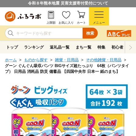
令和８年熊本地震 災害支援寄付受付について
上限額
お気に入り
カート
メニュー
検索
トップ
ランキング
返礼品一覧
まち一覧
特集
初心者ガイド
ホーム
ものから探す
雑貨・日用品
その他雑貨・日用品
グーン ぐんぐん吸収パンツ BIGサイズ超たっぷり 64枚（パンツタイ
プ） 日用品 消耗品 防災 備蓄品 【四国中央市 日本一 紙のまち】