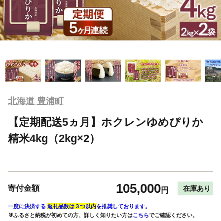
北海道 豊浦町
【定期配送5ヵ月】ホクレンゆめぴりか
精米4kg（2kg×2）
105,000
寄付金額
在庫あり
円
一度に決済する
返礼品数は３つ以内
を推奨しております。
🔰ふるさと納税が初めての方、詳しく知りたい方は
こちら
でご確認ください。