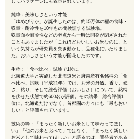
してパッケージにも表示されています。
純粋：美味しさという才能
「ゆめぴりか」が誕生したのは、約15万体の稲の食味・
収量・耐冷性を10年もの間検証する試験場。
収量面や耐冷性などの弱点から一時は開発が閉ざされた
こともありましたが「これほどおいしいお米なのに」と
いう気持ちが研究員を突き動かし、品種化にいたりまし
た。おいしさという才能が開花したのです。
生粋：「食べ比べ」試験で1位に
北海道大学と実施した北海道米と府県産有名銘柄の「食
べ比べ」試験（平成21年）では、お米の外観、香り、硬
さ、粘り、そして総合評価（おいしさ）について、銘柄
を伏せた状態で約600名が評価。その結果、総合評価1
位に。北海道だけでなく、首都圏の方々にも「最もおい
しい」と評価されています。
技術の粋：「まったく新しいお米として味わってほし
い」「他のお米と比べて」ではなく、「まったく新しい
お米として味わってほしい」と語るのは、開発者である