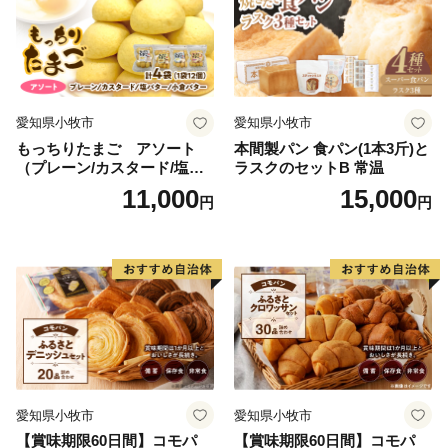
愛知県小牧市
愛知県小牧市
もっちりたまご アソート
本間製パン 食パン(1本3斤)と
（プレーン/カスタード/塩バ
ラスクのセットB 常温
ター/小倉バター）
11,000
15,000
円
円
愛知県小牧市
愛知県小牧市
【賞味期限60日間】コモパ
【賞味期限60日間】コモパ