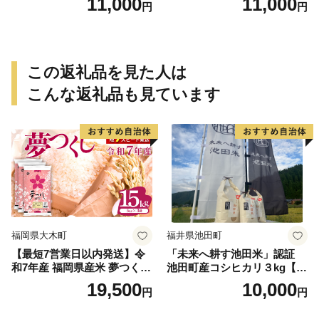
11,000
11,000
円
円
この返礼品を見た人は
こんな返礼品も見ています
福岡県大木町
福井県池田町
【最短7営業日以内発送】令
「未来へ耕す池田米」認証
和7年産 福岡県産米 夢つくし
池田町産コシヒカリ３kg【お
15kg 精米 ※北海道・沖縄・
1人様につき３セットまで】
19,500
10,000
円
円
離島は配送不可