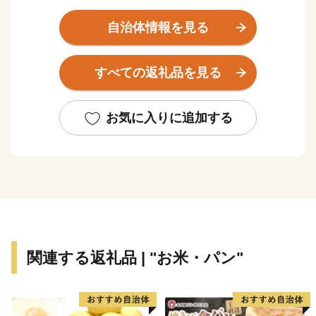
流しながら、豊かな町づくりに努力を重ねてきて、現在
の豊浦町があり、私たちは、この流した汗にまた一汗一
自治体情報を見る
汗適応した施策を推し進め、次世代に受け継いでいかな
ければならないと考えています。
すべての返礼品を見る
本町は従前より第一次産業において、大きく成長をし
ており、代表的な特産物としては、「いちご」「豚肉」
「ホタテ」など、農業及び水産業が盛んであります。加
お気に入りに追加する
えて現在では、地場産品を生かした６次産業や観光事業
などにも力を注ぎ人口減少対策や地域活性化のための
様々な施策を実施しております。さらには、水や空気の
美味しさを大切に、自然と共有しながら、ここに住む
人々の生活と心を育みながら「住んで良いまち」、「住
みたいまち」、「行って見たいまち」、「小さくても活
力あるまち」づくりのため、新しい歩みをはじめていま
関連する返礼品 | "お米・パン"
す。未来ある豊浦町の取り組みにご賛同いただき、皆様
のあたたかい応援をお願いいたします。