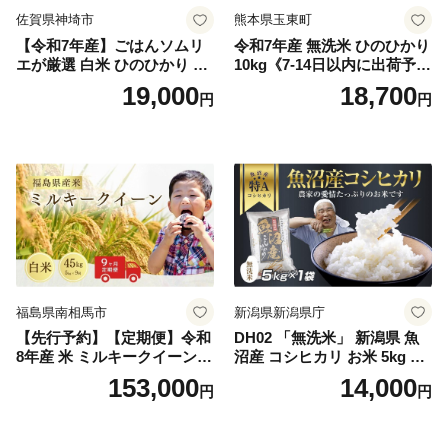
佐賀県神埼市
熊本県玉東町
【令和7年産】ごはんソムリ
令和7年産 無洗米 ひのひかり
エが厳選 白米 ひのひかり 10
10kg《7-14日以内に出荷予定
kg【神埼市産 米 お米 精米 白
(土日祝除く)》コメ 米 無洗米
19,000
18,700
円
円
米 10kg 5kg×2 ひのひかり ブ
令和7年産 高レビュー｜人気
ランド米 食味鑑定士】(H063
米 熊本県産米 お米 生活応援
164)
米
福島県南相馬市
新潟県新潟県庁
【先行予約】【定期便】令和
DH02 「無洗米」 新潟県 魚
8年産 米 ミルキークイーン
沼産 コシヒカリ お米 5kg こ
白米 45kg (5kg×9回) | ミルキ
しひかり 精米 米（お米の美
153,000
14,000
円
円
ークイーン 米5kg 福島 福島
味しい炊き方ガイド付き）
県産 福島産 精米 お米 米 コ
メ 武田ファーム サムランド