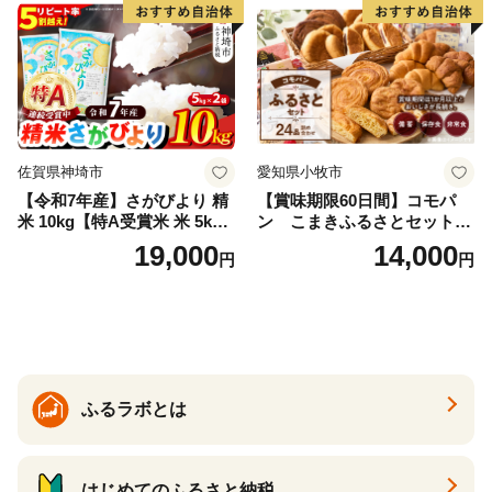
福島県 南相馬市 cu006-ae
佐賀県神埼市
愛知県小牧市
【令和7年産】さがびより 精
【賞味期限60日間】コモパ
米 10kg【特A受賞米 米 5kg×
ン こまきふるさとセット
2袋 お米 コメ こめ 国産 美味
（24個入り）／災害用備蓄
19,000
14,000
円
円
しい ブランド米 人気 ランキ
保存食 非常食 防災グッズに
ング 増田米穀】(H015224)
も
ふるラボとは
はじめてのふるさと納税