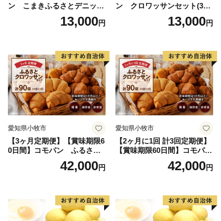
ン こまきふるさとデニッシ
ン クロワッサンセット(30
ュセット（20個入り）／災害
個入り)／災害用備蓄 保存食
13,000
13,000
円
円
用備蓄 保存食 非常食 防災グ
非常食 防災グッズにも
ッズにも
愛知県小牧市
愛知県小牧市
【3ヶ月定期便】【賞味期限6
【2ヶ月に1回 計3回定期便】
0日間】コモパン ふるさと
【賞味期限60日間】コモパ
クロワッサンセット（計90
ン ふるさとクロワッサンセ
42,000
42,000
円
円
個）／災害用備蓄 保存食 非
ット（計90個）／災害用備蓄
常食 防災グッズにも
保存食 非常食 防災グッズに
も