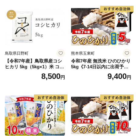
鳥取県日野町
熊本県玉東町
【令和7年産】鳥取県産コシ
令和7年産 無洗米 ひのひかり
ヒカリ 5kg（5kg×1）米 コシ
5kg《7-14日以内に出荷予定
ヒカリ こしひかり お米 白米
(土日祝除く)》コメ 米 無洗米
8,500
9,400
円
円
精米 5キロ おこめ こめ コメ
高レビュー｜人気米 熊本県
真空パック包装 真空包装 長
産米 お米 生活応援米
期保存 単一原料米 鳥取県日
野町産 Elevation