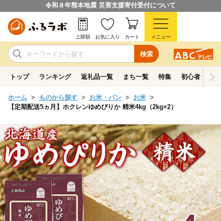
令和８年熊本地震 災害支援寄付受付について
上限額
お気に入り
カート
メニュー
検索
トップ
ランキング
返礼品一覧
まち一覧
特集
初心者ガイド
ホーム
ものから探す
お米・パン
お米
【定期配送5ヵ月】ホクレンゆめぴりか 精米4kg（2kg×2）