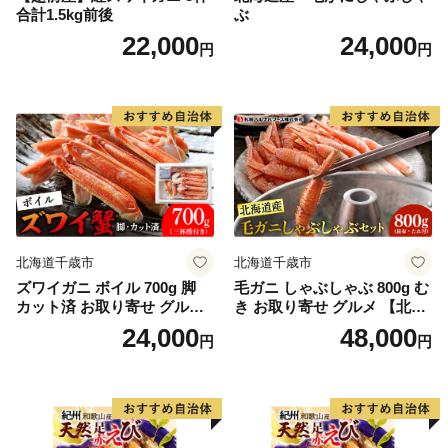
合計1.5kg前後
ぶ
22,000
24,000
円
円
北海道千歳市
北海道千歳市
ズワイガニ ボイル 700g 脚
毛ガニ しゃぶしゃぶ 800g む
カット済 お取り寄せ グルメ
き お取り寄せ グルメ 【北海
【北海道】【札幌バルナバフ
道】【札幌バルナバフーズ】
24,000
48,000
円
円
ーズ】