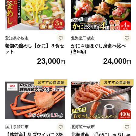
愛知県小牧市
北海道千歳市
老舗の釜めし【かに】３食セ
かに４種ほぐし身食べ比べ
ット
(各50g)
23,000
24,000
円
円
福井県鯖江市
北海道千歳市
【越前産】紅ズワイガニ 3杯
北海道産 毛がにしゃぶしゃ