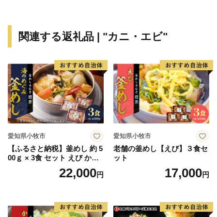
くり・人づくりを進めるための事業に活用させていただ
きます。
関連する返礼品 | "カニ・エビ"
名峰大山の恵みを受けたお礼の品
中国地方最高峰の大山は、西日本最大規模のブナ林を
抱く自然の宝庫です。降った雪や雨をブナの森が受け止
め、ゆっくりと地面に浸透させることで、ミネラルをた
っぷりと含んだ天然水がつくられます。大山の恵みを受
けた水は、豊かな農産物、海藻、魚介類の源になってい
ます。
漁業では、サザエ、アワビ、サワラなど県内屈指の漁
愛知県小牧市
愛知県小牧市
獲量を誇り、農業ではブロッコリーと梨の生産が盛ん
【ふるさと納税】釜めし 約 5
老舗の釜めし【えび】３食セ
で、日本でも有数の生産地です。さらに、観光地とし
00ｇ × 3食 セット えび かに
ット
て、夏は登山、冬はスキーを楽しむことができます。
海のめぐみ 老舗 急速冷凍 レ
22,000
17,000
円
円
ンチン 時短 簡単調理 食品 加
大山の恵みをたっぷりと受けたお礼の品をたくさんご
工品 ご飯 お弁当 おにぎり お
用意しました。そして是非ふるさと納税を通じて、大山
茶漬け お取り寄せ お取り寄
町の魅力を感じてください。
せグルメ 愛知県 小牧市 送料
無料