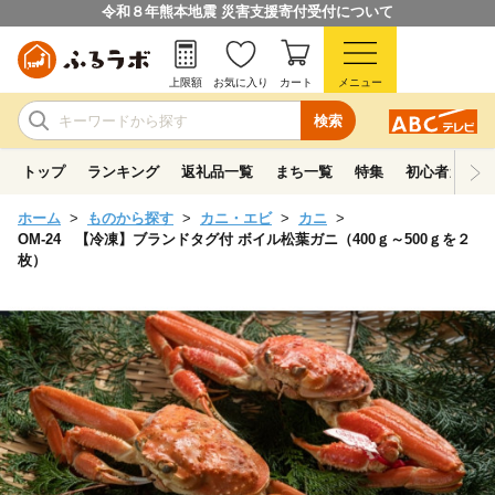
令和８年熊本地震 災害支援寄付受付について
上限額
お気に入り
カート
メニュー
検索
トップ
ランキング
返礼品一覧
まち一覧
特集
初心者ガイド
ホーム
ものから探す
カニ・エビ
カニ
OM-24 【冷凍】ブランドタグ付 ボイル松葉ガニ（400ｇ～500ｇを２
枚）