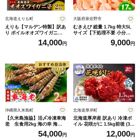
北海道えりも町
大阪府泉佐野市
えりも【マルデン特製】訳あ
むきえび 総量 1.7kg 特大5L
り ボイルオオズワイガニ姿2
サイズ【下処理不要 小分け 8
kg《1kg(４尾～５尾)×2》【e
50g×2P 訳あり サイズ不揃い
14,000
9,000
円
円
r002-051-a】 / ふるさと納税
バナメイエビ バラ凍結】
オオズワイガニ ズワイガニ
訳あり 北海道 日高 浜茹で ボ
イル済み 冷凍 カニ 蟹 かに
カニ味噌 甲羅 お得 格安 小ぶ
り 解凍 カニ鍋 甲羅焼き 海鮮
返礼品 特産品 新鮮 濃厚 旨み
簡単調理 家庭用 ギフト グル
メ
沖縄県久米島町
北海道厚岸町
【久米島漁協】活〆冷凍車海
北海道厚岸産 訳あり 冷凍ボ
老 生食用2kg 海の幸 海鮮
イル 花咲がに 1.5kg前後 (3尾
車えび クルマエビ 高級食材
～5尾入) 蟹 花咲ガニ 魚介類
54,000
12,000
円
円
生食 刺身 鮮度抜群 プリプリ
魚介 [№5863-1090]