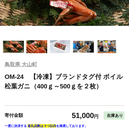
鳥取県 大山町
OM-24 【冷凍】ブランドタグ付 ボイル
松葉ガニ（400ｇ～500ｇを２枚）
51,000
寄付金額
在庫あり
円
一度に決済する
返礼品数は３つ以内
を推奨しております。