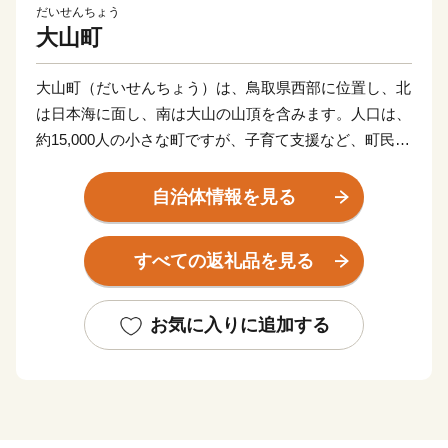
だいせんちょう
大山町
大山町（だいせんちょう）は、鳥取県西部に位置し、北
は日本海に面し、南は大山の山頂を含みます。人口は、
約15,000人の小さな町ですが、子育て支援など、町民が
より住みやすくなるための事業を進めており、平成30年
度には合併以降14年間で初めて転入者が転出者を上回り
自治体情報を見る
ました。しかし、依然として人口は、減り続けており、
高齢化の一途を辿っています。これからも人口減少対策
すべての返礼品を見る
に力を注いでいく必要があります。
お気に入りに追加する
大山町を応援してくださる皆様へ
みなさまからいただいたご寄附は、大山町の未来をつ
くっていくためのさまざまな事業や、「大山」の自然の
恵みを受け継ぎ、その豊かな自然資源を活かしたまちづ