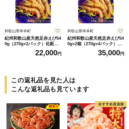
和歌山県串本町
和歌山県串本町
紀州和歌山産天然足赤えび54
紀州和歌山産天然足赤えび54
0g（270g×2パック）化粧箱
0g×2箱（270g×4パック）化
入 ※2026年12月上旬〜2027
粧箱入 ※2026年12月上旬〜2
22,000
35,000
円
円
年2月上旬頃順次発送予定
027年2月上旬頃順次発送予定
（お届け日指定不可）／海老
（お届け日指定不可）（お届
エビ えび クマエビ 足赤 天然
け日指定不可）／海老 エビ
おかず【uot772A】
えび クマエビ 足赤 天然 おか
ず【uot773A】
この返礼品を見た人は
こんな返礼品も見ています