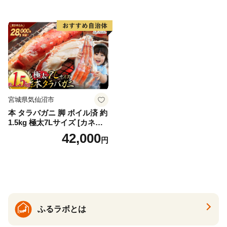
甘み 旨味 塩焼き 天ぷら 素揚
げ BBQ シーフード 贈答 贈
り物 お歳暮 お中元
宮城県気仙沼市
本 タラバガニ 脚 ボイル済 約
1.5kg 極太7Lサイズ [カネダ
イ 宮城県 気仙沼市 2056432
42,000
円
6] カニ かに 蟹 たらばがに た
らば蟹 タラバ蟹 たらば タラ
バ ボイル
ふるラボとは