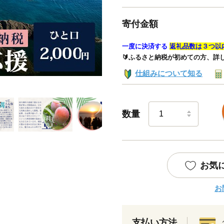
寄付金額
一度に決済する
返礼品数は３つ以
🔰ふるさと納税が初めての方、詳
仕組みについて知る
数量
お気
お
支払い方法