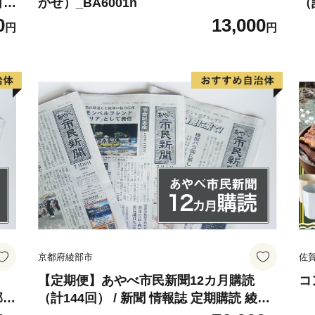
 3
かせ）_BA6001n
（
外
/
0
13,000
円
円
プ
1
京都府綾部市
佐
【定期便】あやべ市民新聞12カ月購読
コ
部市
（計144回） / 新聞 情報誌 定期購読 綾部