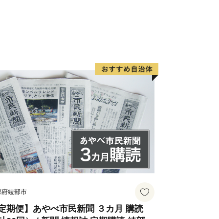
・極上の旨味
詰まった独自ブランド豚
児島県ブランド認定・美味
濃厚な甘み
よい柑橘
醇な香りと濃厚な甘み・爽やかな酸味
の紅はるか
重な日本みつばちの天然百花蜜
った手作りスイーツ
ノンカフェイン
みと香ばしさ、ノンカフェイン
植物エキスにこだわった自然派ケア
りの一生もの
至高の逸品
都府綾部市
、極上の華やかな花束便
定期便】あやべ市民新聞 ３カ月 購読