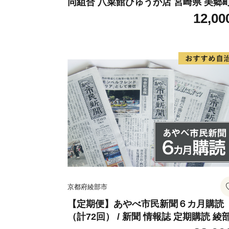
同組合 八菜館ひゅうが店 宮崎県 美郷町
1ap0012] BBQ 七輪 焼肉 高火力 遠赤
12,00
線 長時間 燃焼 煙少 消臭 白炭 キャン
バーベキュー 宮崎県 産 送料無料
京都府綾部市
【定期便】あやべ市民新聞６カ月購読
（計72回） / 新聞 情報誌 定期購読 綾