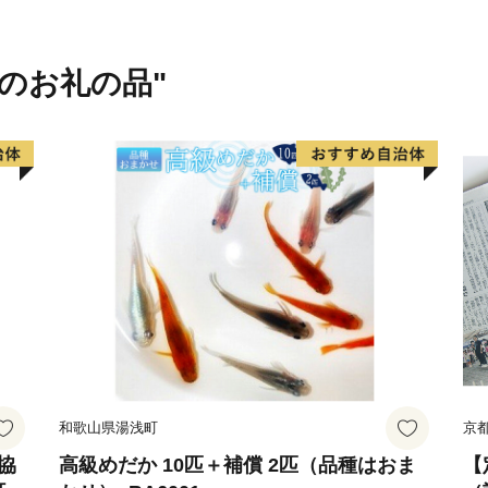
▼鹿児島黒豚：鹿児島の宝
▼ひかり麦豚：こだわりの
▼ねじめ黄金カンパチ：鹿
域のお礼の品"
▼完熟マンゴー：とろける
▼柑橘類：甘みが強く香り
▼パッションフルーツ：芳
▼さつまいも：甘さが人気
▼日本みつばちの蜂蜜：貴
▼スイーツ：地元食材を使
▼びわ茶：国産びわの葉、
▼菊芋コーヒー：自然な甘
▼スキンケア＆ヘアケア：
▼ダレスバッグ：職人手作
▼西陣織の帯：熟練職人の
和歌山県湯浅町
京
▼薔薇（ばら）：農園直送
業協
高級めだか 10匹＋補償 2匹（品種はおま
【