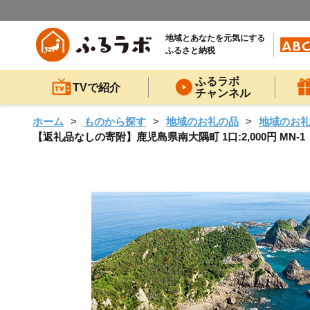
地域とあなたを元気にする
ふるさと納税
ふるラボ
TVで紹介
チャンネル
ホーム
ものから探す
地域のお礼の品
地域のお
【返礼品なしの寄附】鹿児島県南大隅町 1口:2,000円 MN-