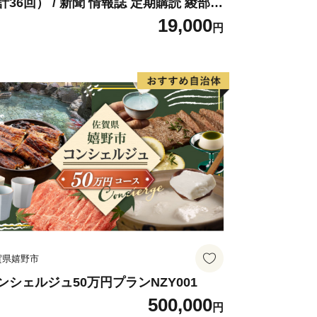
計36回） / 新聞 情報誌 定期購読 綾部市
 株式会社あやべ市民新聞社［BSCB00
19,000
円
］
賀県嬉野市
ンシェルジュ50万円プランNZY001
500,000
円