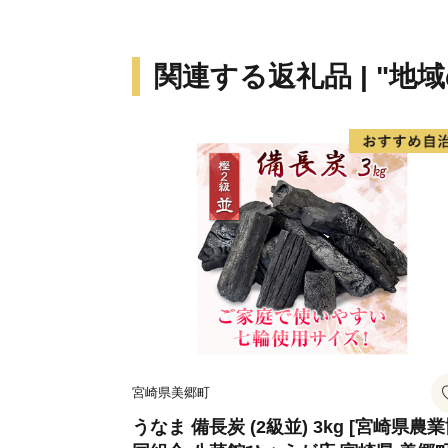
関連する返礼品 | "地
宮崎県美郷町
うなま 備長炭 (2級並) 3kg [宮崎県農