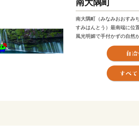
南大隅町
南大隅町（みなみおおすみ
すみはんとう）最南端に位
風光明媚で手付かずの自然
佐多岬（さたみさき）の近く
プトのカイロ、インドのニ
あります。
南大隅町は、温暖な気候を
で、南国特色のある特産品
非お楽しみください。
【南大隅町のおすすめ返礼
▼鹿児島黒牛：日本一に輝い