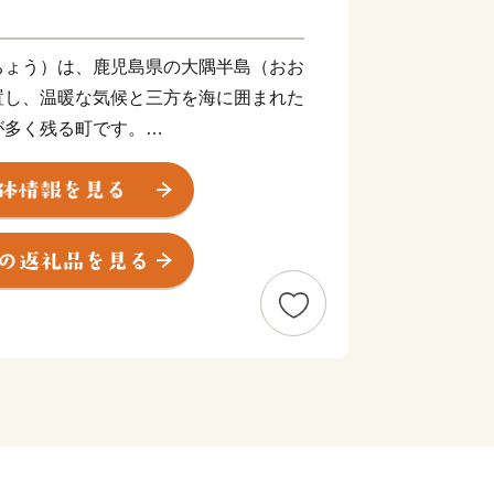
ちょう）は、鹿児島県の大隅半島（おお
置し、温暖な気候と三方を海に囲まれた
が多く残る町です。
を北緯31度線が通過しており、エジ
ューデリー、中国の上海等と同緯度上に
活かした農業、畜産業、水産業が盛ん
を多数揃えております。町の特産品を是
品】
た、最高級A5ランク和牛