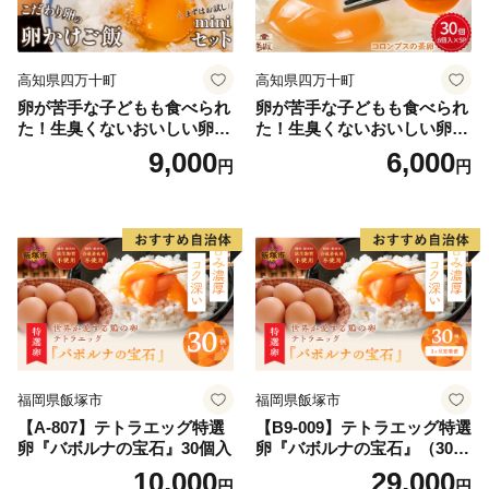
高知県四万十町
高知県四万十町
卵が苦手な子どもも食べられ
卵が苦手な子どもも食べられ
た！生臭くないおいしい卵を
た！生臭くないおいしい卵 6
味わう卵かけご飯ミニセット
個入×5P／Gbn-A03
9,000
6,000
円
円
(卵6個×2P、お米2合×1P、醤
油×1本、塩×1P)【お届け日
指定可能】／Gbn-B20
福岡県飯塚市
福岡県飯塚市
【A-807】テトラエッグ特選
【B9-009】テトラエッグ特選
卵『バボルナの宝石』30個入
卵『バボルナの宝石』（30
個/月）【3カ月定期便】
10,000
29,000
円
円