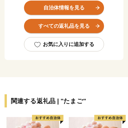
【発送停止期間】8月6日〜8月16日
自治体情報を見る
※日時指定・季節もの・定期便は除く
すべての返礼品を見る
発送停止に伴い、ポータルサイトに掲載の期日よりも、
お届けまでに時間を要する場合がございます。
ご迷惑をおかけいたしますが、何卒ご理解のほどお願い
お気に入りに追加する
申し上げます。
雲南市は、島根県の東部に位置する人口およそ3万4千人
のまちです。
2004年（平成16年）に6つのまち（大東町・加茂町・木
関連する返礼品 | "たまご"
次町・三刀屋町・吉田村・掛合町）が1つになって誕生
しました。
「雲南」という名前は、旧出雲国の南に位置することに