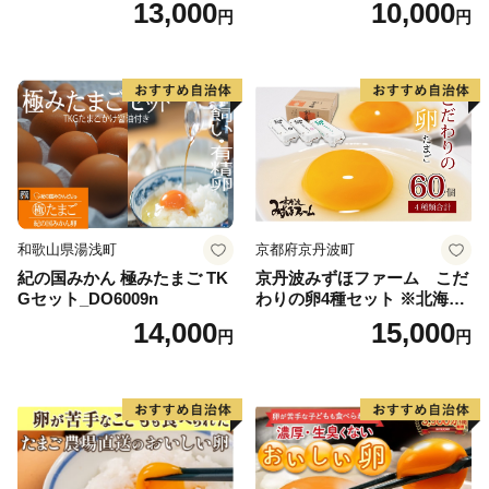
13,000
10,000
円
円
和歌山県湯浅町
京都府京丹波町
紀の国みかん 極みたまご TK
京丹波みずほファーム こだ
Gセット_DO6009n
わりの卵4種セット ※北海
道・沖縄・その他離島は配送
14,000
15,000
円
円
不可