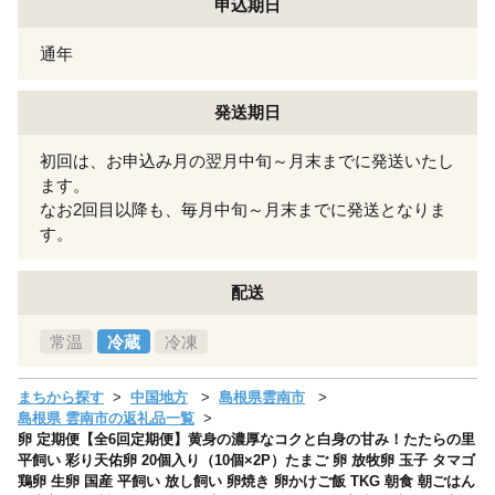
申込期日
通年
発送期日
初回は、お申込み月の翌月中旬～月末までに発送いたし
ます。
なお2回目以降も、毎月中旬～月末までに発送となりま
す。
配送
常温
冷蔵
冷凍
まちから探す
中国地方
島根県雲南市
島根県 雲南市の返礼品一覧
卵 定期便【全6回定期便】黄身の濃厚なコクと白身の甘み！たたらの里
平飼い 彩り天佑卵 20個入り（10個×2P）たまご 卵 放牧卵 玉子 タマゴ
鶏卵 生卵 国産 平飼い 放し飼い 卵焼き 卵かけご飯 TKG 朝食 朝ごはん