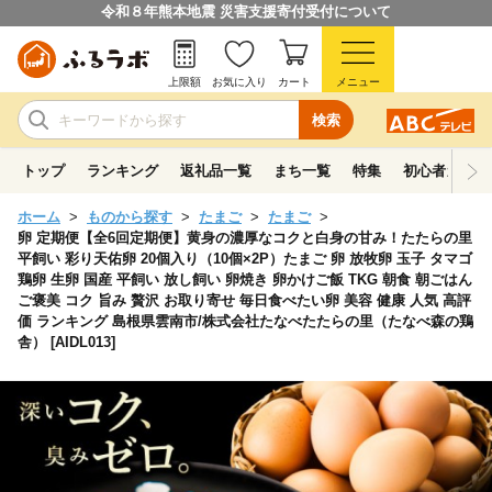
令和８年熊本地震 災害支援寄付受付について
上限額
お気に入り
カート
メニュー
検索
トップ
ランキング
返礼品一覧
まち一覧
特集
初心者ガイド
ホーム
ものから探す
たまご
たまご
卵 定期便【全6回定期便】黄身の濃厚なコクと白身の甘み！たたらの里
平飼い 彩り天佑卵 20個入り（10個×2P）たまご 卵 放牧卵 玉子 タマゴ
鶏卵 生卵 国産 平飼い 放し飼い 卵焼き 卵かけご飯 TKG 朝食 朝ごはん
ご褒美 コク 旨み 贅沢 お取り寄せ 毎日食べたい卵 美容 健康 人気 高評
価 ランキング 島根県雲南市/株式会社たなべたたらの里（たなべ森の鶏
舎） [AIDL013]