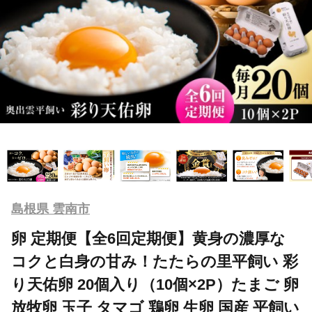
島根県 雲南市
卵 定期便【全6回定期便】黄身の濃厚な
コクと白身の甘み！たたらの里平飼い 彩
り天佑卵 20個入り（10個×2P）たまご 卵
放牧卵 玉子 タマゴ 鶏卵 生卵 国産 平飼い