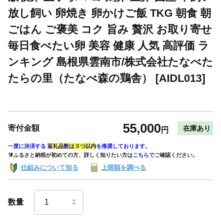
放し飼い 卵焼き 卵かけご飯 TKG 朝食 朝
ごはん ご褒美 コク 旨み 贅沢 お取り寄せ
毎日食べたい卵 美容 健康 人気 高評価 ラ
ンキング 島根県雲南市/株式会社たなべた
たらの里（たなべ森の鶏舎） [AIDL013]
55,000
寄付金額
在庫あり
円
一度に決済する
返礼品数は３つ以内
を推奨しております。
🔰ふるさと納税が初めての方、詳しく知りたい方は
こちら
でご確認ください。
仕組みについて知る
上限額を調べる
数量