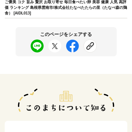
ご褒美 コク 旨み 贅沢 お取り寄せ 毎日食べたい卵 美容 健康 人気 高評
価 ランキング 島根県雲南市/株式会社たなべたたらの里（たなべ森の鶏
舎） [AIDL013]
このページをシェアする