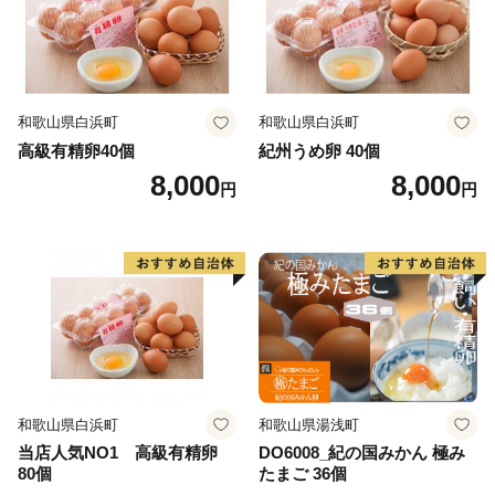
由来し、古くからこの地方の呼び名として親しまれてき
たことから名づけました。
日本の25年先の高齢化社会をいく雲南市。今、雲南市で
和歌山県白浜町
和歌山県白浜町
は様々な地域課題に対し、前向きにチャレンジする人が
高級有精卵40個
紀州うめ卵 40個
生まれ、少しずつ成果を生み出しています。
8,000
8,000
円
円
雲南市は、子ども×若者×大人×企業による4つのチャレ
ンジを連鎖させ、10年後も、20年後も市民みんなで支
え合い、いきいきと暮らせる魅力あるまちづくりに挑戦
しています。
和歌山県白浜町
和歌山県湯浅町
当店人気NO1 高級有精卵
DO6008_紀の国みかん 極み
80個
たまご 36個