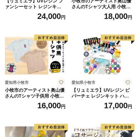
【リュミエラ】UVレジン フ
小牧市のアーティスト奥山優
おりません。
ァンシーセット レジンキッ
さんのTシャツ大人用 小牧市
・1回の寄附につき、返礼品は最大5品迄で組み合わせて
ト ハンドメイド レジンクラ
制70周年記念
24,000
18,000
円
円
フト アクセサリーキット 手
お選びいただけます。
作り セット レジン LEDライ
・返礼品のお届けには1～2ヶ月程度かかることがありま
ト
す。
・返礼品の写真はイメージです。
【寄附証明書の送付時期について】
寄附証明書は返礼品と別でお送りいたします。
入金確認後、2週間程度で発送いたします。
愛知県小牧市
愛知県小牧市
小牧市のアーティスト奥山優
【リュミエラ】UVレジン ビ
【ワンストップ特例申請書の送付時期について】
さんのTシャツ子供用 小牧市
バーチェ レジンキット ハン
ワンストップ特例申請書（寄附金税額控除に係る申告特
制70周年記念
ドメイド レジンクラフト ア
16,000
17,000
円
円
例申請書）を「希望する」を選択された方に、寄附金受
クセサリーキット 手作り セ
ット レジン LEDライト
領証明書と一緒に郵送します。
[ワンストップ特例申請書送付先]