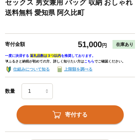
セックス 男女兼用 バッグ 収納 おしゃれ
送料無料 愛知県 阿久比町
51,000
寄付金額
在庫あり
円
一度に決済する
返礼品数は３つ以内
を推奨しております。
🔰ふるさと納税が初めての方、詳しく知りたい方は
こちら
でご確認ください。
仕組みについて知る
上限額を調べる
数量
寄付する