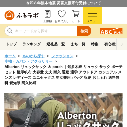
令和８年熊本地震 災害支援寄付受付について
上限額
お気に入り
カート
メニュー
検索
トップ
ランキング
返礼品一覧
まち一覧
特集
初心者ガイド
ホーム
ものから探す
ファッション
小物・カバン・アクセサリー
Alberton リュックサック ＆ porch ｜知多木綿 リュック サック ポーチ
セット 極厚帆布 大容量 丈夫 耐久 通勤 通学 アウトドア カジュアル メ
ンズ レディース ユニセックス 男女兼用 バッグ 収納 おしゃれ 送料無
料 愛知県 阿久比町