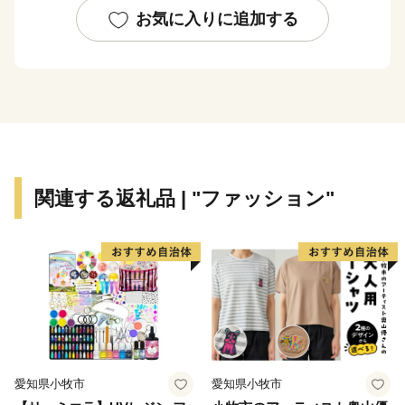
す。
お気に入りに追加する
これからも阿久比町は、安心して暮らせるまちづくりと
地域の活性化に取り組んでまいります。
皆さまからの温かいご支援を、心よりお待ちしておりま
す。
■ふるさと阿久比応援寄附金について
関連する返礼品 | "ファッション"
1万円以上寄附をしていただいた市外在住の方に感謝の
気持ちを込めて、町の特産品等をお送りさせていただき
ます。
【ご注意】
・特典商品の送付は、阿久比町外にお住まいの方に限ら
せていただきます。
愛知県小牧市
愛知県小牧市
・寄附につきましては、年度内の回数制限は現在設けて