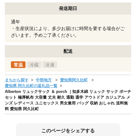
発送期日
通年
・生産状況により、多少お届けに時間を要する場合がご
ざいます。予めご了承ください。
配送
常温
冷蔵
冷凍
まちから探す
中部地方
愛知県阿久比町
愛知県 阿久比町の返礼品一覧
Alberton リュックサック ＆ porch ｜知多木綿 リュック サック ポーチ
セット 極厚帆布 大容量 丈夫 耐久 通勤 通学 アウトドア カジュアル メ
ンズ レディース ユニセックス 男女兼用 バッグ 収納 おしゃれ 送料無
料 愛知県 阿久比町
このページをシェアする