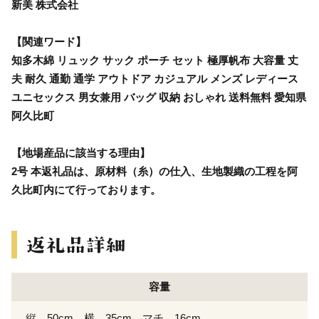
新美 株式会社
【関連ワード】
知多木綿 リュック サック ポーチ セット 極厚帆布 大容量 丈
夫 耐久 通勤 通学 アウトドア カジュアル メンズ レディース
ユニセックス 男女兼用 バッグ 収納 おしゃれ 送料無料 愛知県
阿久比町
【地場産品に該当する理由】
2号 本返礼品は、原材料（糸）の仕入、生地製織の工程を阿
久比町内にて行っております。
容量
縦 50cm、横 35cm、マチ 16cm