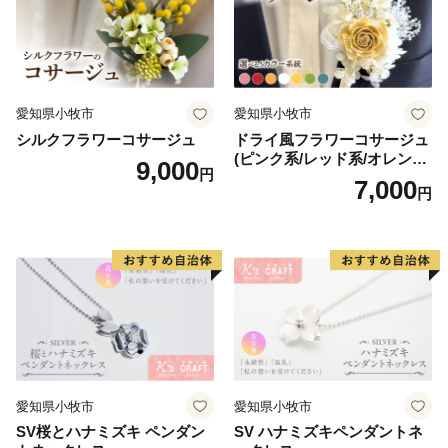
〒444-1333 愛知県高浜市沢渡町1-3-28
阿久比町ふるさと納税ワンストップ受付センター 宛
マイナンバーカードを利用したオンライン申請「ふるま
ど（https://furumado.jp/）」にも対応しています。
愛知県小牧市
愛知県小牧市
ワンストップ特例申請や、変更届の提出がオンラインで
シルクフラワーコサージュ
ドライ風フラワーコサージュ
(ピンク系/レッド系/オレンジ
完結できるようになりました。
9,000
円
系/ホワイト系/イエロー系/グ
7,000
こちらで申請いただいた場合、書面での提出は不要とな
円
リーン系/ブルー系）
ります。
愛知県小牧市
愛知県小牧市
SV桜とハナミズキ ペンダン
SV ハナミズキペンダントネ