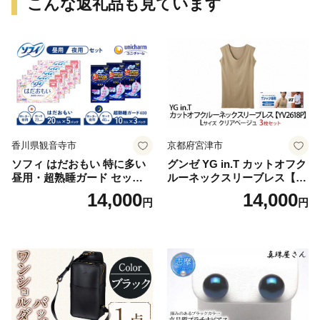
こんな返礼品も見ています
香川県観音寺市
京都府宮津市
ソフィ はだおもい 特に多い
グンゼ YG in.T カットオフク
昼用・超熟睡ガード セット
ルーネックスリーブレス【Y
羽付き ナプキン 生理用品 サ
V2618P】Lサイズ クリアベ
14,000
14,000
円
円
ニタリー ユニ・チャーム
ージュ3枚セット [№5716-04
32]