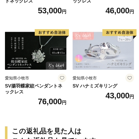
トネックレス
ックレス
53,000
46,000
円
円
愛知県小牧市
愛知県小牧市
SV揚羽蝶家紋ペンダントネ
SV ハナミズキリング
ックレス
43,000
円
76,000
円
この返礼品を見た人は