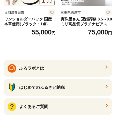
福岡県春日市
三重県志摩市
ワンショルダーバック 国産
真珠屋さん 冠婚葬祭 8.5～9.0
本革使用(ブラック・1点) 鞄
ミリ高品質プラチナピアス P
バック バッグ カバン レザー
t900 志摩産アコヤ真珠 ブラ
55,000
75,000
円
円
国産 日本製 牛革 黒 革 革製
ックパール 黒真珠
品 手作り 男性 女性 レディー
ス メンズ【ksg1307-bk】【Z
enis】
ふるラボとは
はじめてのふるさと納税
よくあるご質問