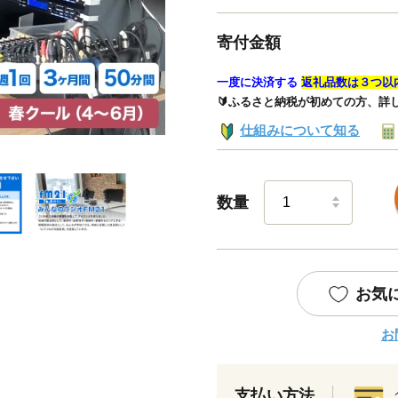
寄付金額
一度に決済する
返礼品数は３つ以
🔰ふるさと納税が初めての方、詳
仕組みについて知る
数量
お気
お
支払い方法