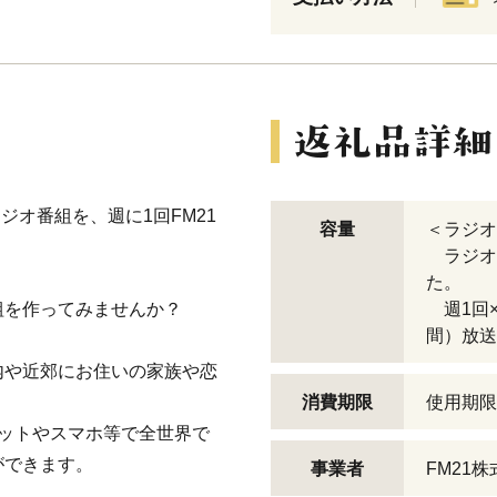
ジオ番組を、週に1回FM21
容量
＜ラジオ
ラジオ
た。
組を作ってみませんか？
週1回×
間）放送
内や近郊にお住いの家族や恋
、
消費期限
使用期限
ネットやスマホ等で全世界で
ができます。
事業者
FM21