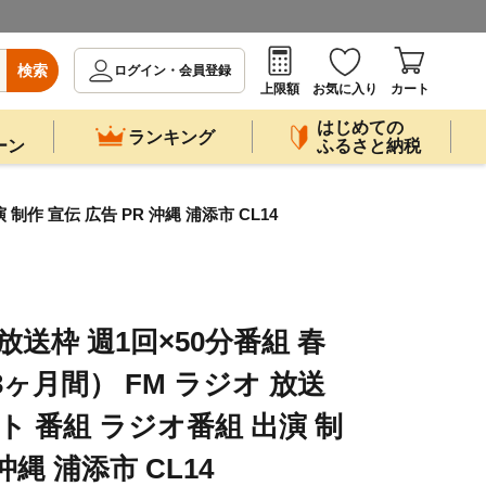
検索
ログイン・会員登録
上限額
お気に入り
カート
はじめての
ランキング
ーン
ふるさと納税
制作 宣伝 広告 PR 沖縄 浦添市 CL14
放送枠 週1回×50分番組 春
3ヶ月間） FM ラジオ 放送
ト 番組 ラジオ番組 出演 制
沖縄 浦添市 CL14