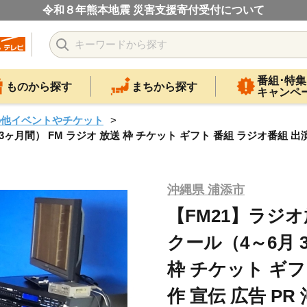
令和８年熊本地震 災害支援寄付受付について
番組･特集
ものから探す
まちから探す
キャンペ
の他イベントやチケット
ヶ月間） FM ラジオ 放送 枠 チケット ギフト 番組 ラジオ番組 出演 
沖縄県 浦添市
【FM21】ラジオ
クール（4～6月 
枠 チケット ギフ
作 宣伝 広告 PR 