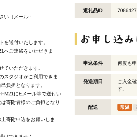
返礼品ID
7086427
下さい（メール：
ットを送付いたします。
21へご連絡をいただきま
申込条件
何度も申
させていただきます。
1のスタジオがご利用できま
発送期日
ご入金確
自己負担となります。
す。
FM21にEメール等で送付い
代は寄附者様のご負担となり
配送
常温
の上寄附申込をお願いしま
放送はできません。