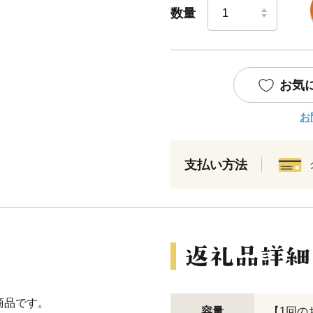
数量
お気
お
支払い方法
商品です。
容量
【1回の