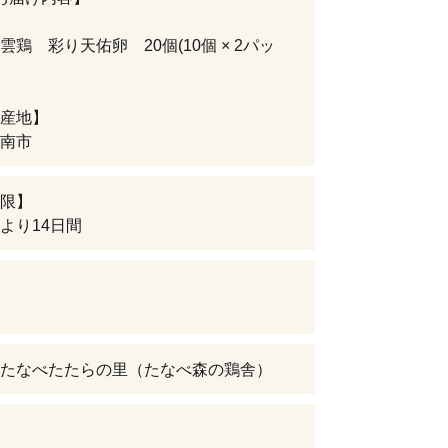
雲鶏 彩り天佑卵 20個(10個 × 2パッ
産地】
南市
限】
より14日間
たなべたたらの里（たなべ森の鶏舎）