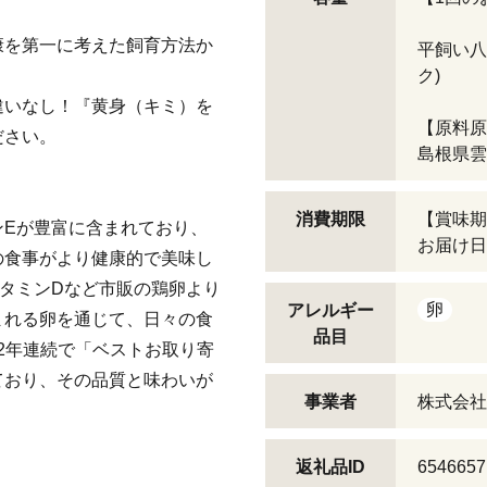
康を第一に考えた飼育方法か
平飼い八
ク)
違いなし！『黄身（キミ）を
【原料原
ださい。
島根県雲
消費期限
【賞味期
ンEが豊富に含まれており、
お届け日
の食事がより健康的で美味し
タミンDなど市販の鶏卵より
卵
アレルギー
まれる卵を通じて、日々の食
品目
の2年連続で「ベストお取り寄
ており、その品質と味わいが
事業者
株式会社
返礼品ID
6546657