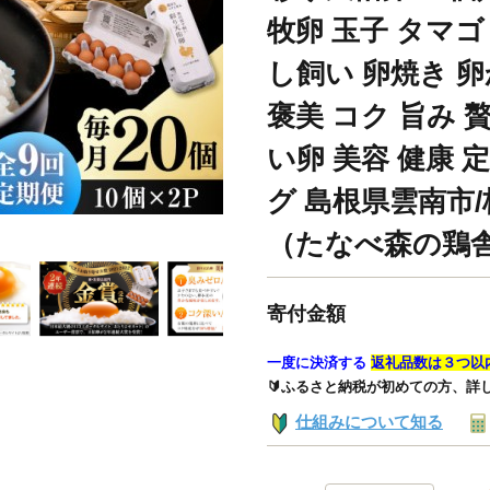
牧卵 玉子 タマゴ
し飼い 卵焼き 卵
褒美 コク 旨み 
い卵 美容 健康 
グ 島根県雲南市
（たなべ森の鶏舎） 
寄付金額
一度に決済する
返礼品数は３つ以
🔰ふるさと納税が初めての方、詳
仕組みについて知る