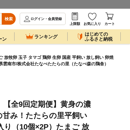
検索
ログイン・会員登録
上限額
お気に入り
カート
はじめての
ランキング
ーン
ふるさと納税
牧卵 玉子 タマゴ 鶏卵 生卵 国産 平飼い 放し飼い 卵焼
 島根県雲南市/株式会社たなべたたらの里（たなべ森の鶏舎）
】【全9回定期便】黄身の濃
の甘み！たたらの里平飼い
入り（10個×2P）たまご 放