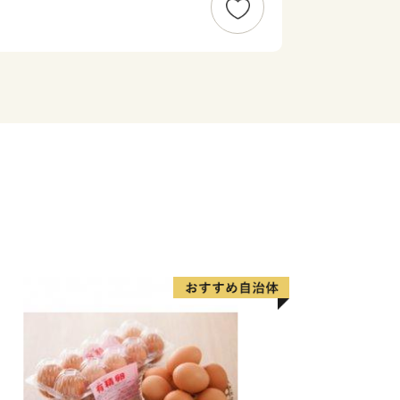
います。
が、何卒ご理解のほどお願い申し上げま
置する人口およそ3万4千人のまちで
つのまち（大東町・加茂町・木次町・三刀
1つになって誕生しました。
出雲国の南に位置することに由来し、古
して親しまれてきたことから名づけまし
をいく雲南市。今、雲南市では様々な