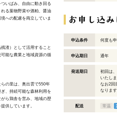
をついばみ、自由に動き回る
される葉物野菜や酒粕、醤油
環境への配慮を両立していま
申込条件
何度も申
品残渣）として活用すること
続可能な農業と地域資源の循
申込期日
通年
発送期日
初回は、
いたしま
らの里は、奥出雲で550年
なお2回
なります
継ぎ、持続可能な森林利用を
ながら鶏舎を営み、地域の歴
を提供しています。
配送
常温