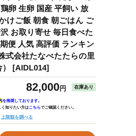
 鶏卵 生卵 国産 平飼い 放
かけご飯 朝食 朝ごはん ご
贅沢 お取り寄せ 毎日食べた
定期便 人気 高評価 ランキン
/株式会社たなべたたらの里
[AIDL014]
82,000
在庫あり
円
内
を推奨しております。
しく知りたい方は
こちら
でご確認ください。
上限額を調べる