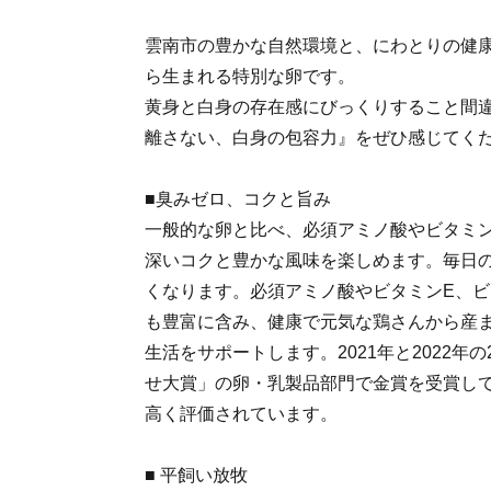
雲南市の豊かな自然環境と、にわとりの健
ら生まれる特別な卵です。
黄身と白身の存在感にびっくりすること間
離さない、白身の包容力』をぜひ感じてく
■臭みゼロ、コクと旨み
一般的な卵と比べ、必須アミノ酸やビタミ
深いコクと豊かな風味を楽しめます。毎日
くなります。必須アミノ酸やビタミンE、ビ
も豊富に含み、健康で元気な鶏さんから産
生活をサポートします。2021年と2022年
せ大賞」の卵・乳製品部門で金賞を受賞し
高く評価されています。
■ 平飼い放牧