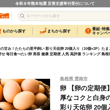
令和８年熊本地震 災害支援寄付受付について
番組･特集
ものから探す
まちから探す
キャンペ
み！たたらの里平飼い 彩り天佑卵 20個入り（10個×2P）たまご 放
取り寄せ 毎日食べたい卵 美容 健康 定期便 人気 高評価 ランキング
島根県 雲南市
卵 【卵の定期便
厚なコクと白身
彩り天佑卵 20個