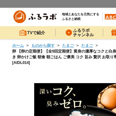
地域とあなたを元気にする
ふるさと納税
ふるラボ
TVで紹介
チャンネル
ホーム
ものから探す
たまご
たまご
卵 【卵の定期便】【全9回定期便】黄身の濃厚なコクと白身の甘
き 卵かけご飯 朝食 朝ごはん ご褒美 コク 旨み 贅沢 お
[AIDL014]