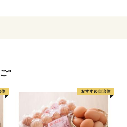
に時間を要する場合がござ
ご迷惑をおかけいたします
す。
雲南市は、島根県の東部に位
す。
2004年（平成16年）に6
ご"
屋町・吉田村・掛合町）が
「雲南」という名前は、旧
くからこの地方の呼び名と
た。
日本の25年先の高齢化社会