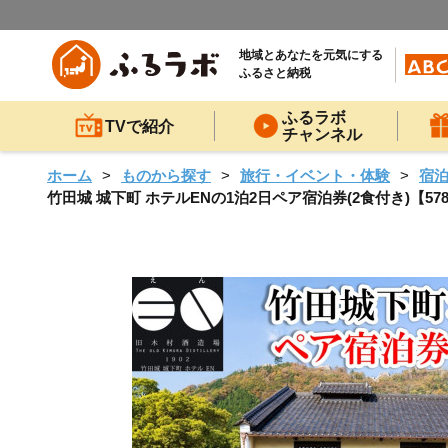
地域とあなたを元気にする
ふるさと納税
ふるラボ
TVで紹介
チャンネル
ホーム
ものから探す
旅行・イベント・体験
宿
竹田城 城下町 ホテルENの1泊2日ペア宿泊券(2食付き)【57