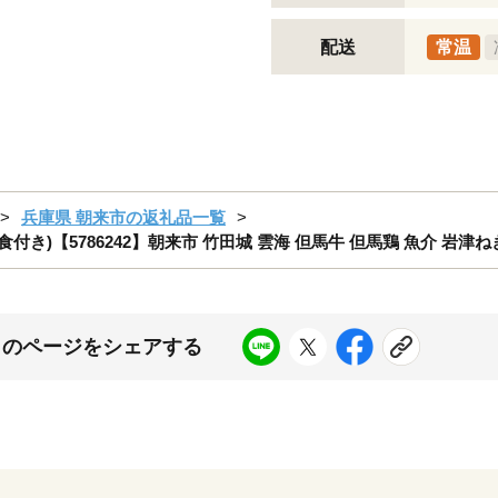
配送
常温
兵庫県 朝来市の返礼品一覧
食付き)【5786242】朝来市 竹田城 雲海 但馬牛 但馬鶏 魚介 岩津
このページをシェアする