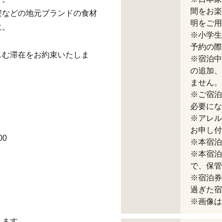
間をお楽
蟹などの地元ブランドの食材
明をご用
に。
※小学生
予約の際
しむ滞在をお約束いたしま
※宿泊中
の追加、
ません。
※ご宿泊
必要にな
※アレル
お申し付
00
※本宿泊
※本宿泊
で、保管
※宿泊券
過ぎた宿
※画像は
します。