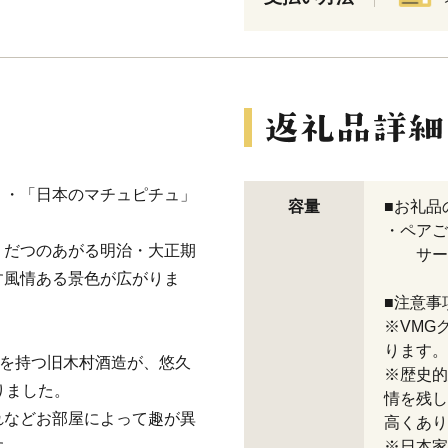
」・「日本のマチュピチュ」
容量
■お礼品
・ペアご
うだつのあがる明治・大正期
サービ
す風情ある景色が広がりま
■注意事
※VMG
ります。
史を持つ旧木村酒造が、悠久
※歴史的
りました。
情を残し
れなどお部屋によって趣が異
高くあり
す。
※日本家