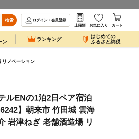
検索
ログイン・会員登録
上限額
お気に入り
カート
はじめての
ランキング
ーン
ふるさと納税
造場 リノベーション
ホテルENの1泊2日ペア宿泊
86242】朝来市 竹田城 雲海
介 岩津ねぎ 老舗酒造場 リ