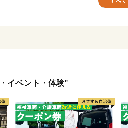
る国史跡「竹田城跡（たけ
た姿は見る者を魅了します
平成29年4月には「播但貫
語が日本遺産に認定され、
子畑選鉱場跡」などがあり
特産品は「岩津ねぎ」が有
種で、青葉部分から白根ま
ところなく食べられるのが
ふるさと納税の返礼品とし
きねぎなどで食べると美味
行・イベント・体験"
これらの観光資源、歴史遺
よりよいまちづくりに取り