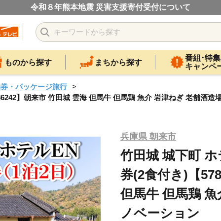
令和８年熊本地震 災害支援寄付受付について
番組･特集
ものから探す
まちから探す
キャンペ
泊券・パッケージ旅行
86242】朝来市 竹田城 雲海 但馬牛 但馬鶏 魚介 岩津ねぎ 老舗酒
兵庫県 朝来市
竹田城 城下町 
券(2食付き)【57
但馬牛 但馬鶏 魚
ノベーション