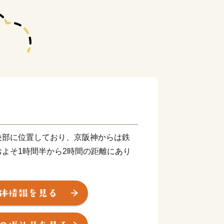
央部に位置しており、京阪神からは鉄
よそ1時間半から2時間の距離にあり
はじめ、地域住民と一体となってまちづ
れ「2018年版住みたい田舎ベストラ
ア1位に選ばれました。
」や「日本のマチュピチュ」とも称され