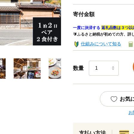
寄付金額
一度に決済する
返礼品数は３つ以
🔰ふるさと納税が初めての方、詳
仕組みについて知る
数量
お気
お
支払い方法