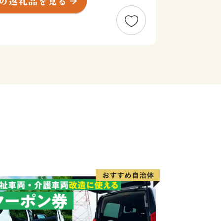
だじょうせき）」があり、雲海に包まれ
。
く、銀の馬車道 鉱石の道」にまつわる物
その関連遺構として「生野銀山」や「神
ます。
名です。白ねぎと青ねぎのちょうど中間
で大変柔らかく甘みがあり、すべて余す
特長です。
ても大変人気があり、鍋物や天ぷら、焼
しさが引き立ちます。
産、特産品などを活かしながら、今後も
組んでいきます。