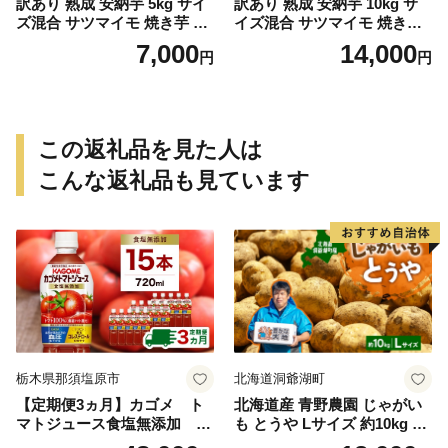
訳あり 熟成 安納芋 5kg サイ
訳あり 熟成 安納芋 10kg サ
ズ混合 サツマイモ 焼き芋 干
イズ混合 サツマイモ 焼き芋
し芋 丸干し 冷凍焼き芋 冷や
干し芋 丸干し 冷凍焼き芋 冷
7,000
14,000
円
円
し焼き芋 やきいも 蜜芋 ほし
やし焼き芋 やきいも 蜜芋 ほ
いも スイートポテト フライ
しいも スイートポテト フラ
ドポテト いも天 サイズミッ
イドポテト いも天 サイズミ
クス 甘い ねっとり しっとり
ックス 甘い ねっとり しっと
ほくほく 生芋 新芋 芋 いも
り ほくほく 生芋 新芋 芋 い
この返礼品を見た人は
甘藷 あんのういも スイーツ
も 甘藷 あんのういも スイー
おかず さつまいも 国産 人気
ツ おかず さつまいも 国産 人
こんな返礼品も見ています
糖度 産地直送 農家直送 数量
気 糖度 産地直送 農家直送 数
限定 7000円 愛媛県 愛南町 ミ
量限定 14000円 愛媛県 愛南
ッチーのおみかん畑
町 ミッチーのおみかん畑
栃木県那須塩原市
北海道洞爺湖町
【定期便3ヵ月】カゴメ ト
北海道産 青野農園 じゃがい
マトジュース食塩無添加 72
も とうや Lサイズ 約10kg 20
0ml PET×15本 1ケース 毎月
26年10月初旬～12月下旬頃お