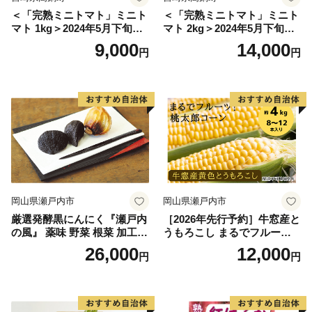
＜「完熟ミニトマト」ミニト
＜「完熟ミニトマト」ミニト
マト 1kg＞2024年5月下旬迄
マト 2kg＞2024年5月下旬迄
に順次出荷 野菜ソムリエサ
に順次出荷 野菜ソムリエサ
9,000
14,000
円
円
ミット アルル・リリカ共に
ミット アルル・リリカ共に
銀賞受賞！！(2023年11月開
銀賞受賞！！(2023年11月開
催)1回食べてみらんね？宮崎
催)1回食べてみらんね？宮崎
県 高鍋町産 産地直送 有機肥
県 高鍋町産 産地直送 有機肥
料使用 高糖度 西森農園
料使用 高糖度 西森農園
岡山県瀬戸内市
岡山県瀬戸内市
厳選発酵黒にんにく『瀬戸内
［2026年先行予約］牛窓産と
の風』 薬味 野菜 根菜 加工食
うもろこし まるでフルー
品
ツ！最高糖度25度超え 生で
26,000
12,000
円
円
甘い、茹でて美味い！ 黄色
とうもろこし 「桃太郎コー
ン」約4kg（8〜12本入り）
野菜