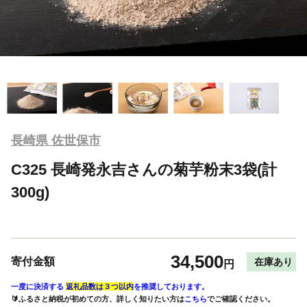
長崎県 佐世保市
C325 長崎発永吉さんの菊芋粉末3袋(計
300g)
34,500
寄付金額
在庫あり
円
一度に決済する
返礼品数は３つ以内
を推奨しております。
🔰ふるさと納税が初めての方、詳しく知りたい方は
こちら
でご確認ください。