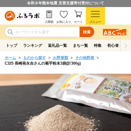
令和８年熊本地震 災害支援寄付受付について
上限額
お気に入り
カート
メニュー
検索
トップ
ランキング
返礼品一覧
まち一覧
特集
初心者ガイド
ホーム
ものから探す
お野菜類
その他野菜
C325 長崎発永吉さんの菊芋粉末3袋(計300g)