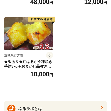
48,000
12,000
円
円
届く 3ヵ月 3回コース ns001-
届け 先行予約 北海道 ジャガ
005 【 KAGOME 野菜ジュー
イモ トウヤ 馬鈴薯 ポテト 芋
ス 】
いも イモ 黄色 旬 野菜 農作
物 産地直送 お取り寄せ 国産
茨城県行方市
★訳あり★紅はるか冷凍焼き
芋約3kg＋おまかせ品種さつ
まいも 合計約3.2kg｜さつ
10,000
円
まいも サツマイモ さつま芋
焼き芋 やきいも 冷凍 冷凍焼
き芋 訳あり 訳アリ 紅はるか
茨城県 行方市(EY-25)
ふるラボとは