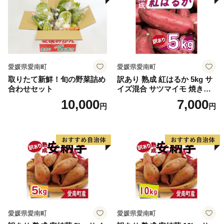
愛媛県愛南町
愛媛県愛南町
取りたて新鮮！旬の野菜詰め
訳あり 熟成 紅はるか 5kg サ
合わせセット
イズ混合 サツマイモ 焼き芋
干し芋 丸干し 冷凍焼き芋 冷
10,000
7,000
円
円
やし焼き芋 やきいも 蜜芋 ほ
しいも スイートポテト フラ
イドポテト いも天 サイズミ
ックス 甘い ねっとり しっと
り ほくほく 生芋 新芋 芋 い
も 甘藷 べにはるか スイーツ
おかず さつまいも 国産 人気
糖度 産地直送 農家直送 数量
限定 7000円 愛媛県 愛南町 ミ
ッチーのおみかん畑
愛媛県愛南町
愛媛県愛南町