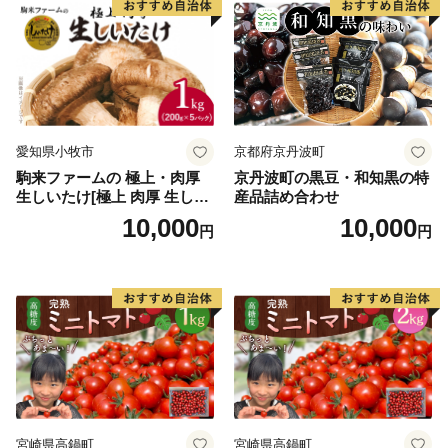
【面 積】426.06k㎡
【人 口】239,971人（令和4年1月1日現在 推計人口）
【世帯数】104,477世帯
【市の木】ハナミズキ
【市の花】カノコユリ
【隣接する自治体】長崎県（川棚町、西海市、佐々町、
愛知県小牧市
京都府京丹波町
波佐見町、平戸市、松浦市）、佐賀県（伊万里市、有田
駒来ファームの 極上・肉厚
京丹波町の黒豆・和知黒の特
町）
生しいたけ[極上 肉厚 生しい
産品詰め合わせ
たけ 生シイタケ 生椎茸 安心
10,000
10,000
円
円
安全 国産 採れたて 新鮮 きの
【お問い合わせ先】
こ 野菜]
佐世保市ふるさと納税担当
電話 050-1707-9329
E-mail: info@furusato-sasebo.jp
宮崎県高鍋町
宮崎県高鍋町