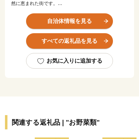
然に恵まれた街です。
佐世保市の歴史は、泉福寺洞窟（瀬戸越）から明らかに
なります。約1万5千年前の石器が出土し、1万2千年前
自治体情報を見る
の層からは、世界最古の土器「豆粒文土器(とうりゅう
もんどき)」が出土しました。
すべての返礼品を見る
明治初期までは、人口約4000人の半農半漁の一寒村で
した。明治19年に旧海軍「第三海軍区鎮守府」の設置が
公布されると急速に発展し、明治35年に「佐世保村」か
お気に入りに追加する
ら一挙に「佐世保市」となりました。
戦後は平和産業港湾都市として発展し、「造船」・「炭
鉱」を経て、現在は製造業とともに、県北地域の商業・
サービス業の中心となっています。
また、昭和30年に指定を受けた「西海国立公園」や平成
4年オープンの「ハウステンボス」などのアメニティリ
ゾートが整備され、毎年多くの観光客を魅了していま
関連する返礼品 | "お野菜類"
す。