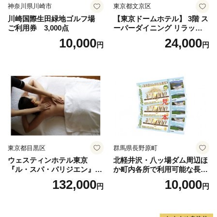
神奈川県川崎市
東京都文京区
川崎国際生田緑地ゴルフ場
【東京ドームホテル】 3階 ス
ご利用券 3,000点
ーパーダイニング リラッサ
ランチブッフェ お食事券 大
10,000
24,000
円
円
人1名様分 関東 東京 ご利用
券 ランチ 昼食 食事券 レスト
ラン ブッフェ 東京都 お食事
券
東京都目黒区
群馬県長野原町
ウェスティンホテル東京
北軽井沢・八ッ場ダム周辺ほ
『ル・スパ・パリジエン』選
か町内各所で利用可能な長野
べるボディセラピー90分/1名
原町ふるさと感謝券（3,000
132,000
10,000
円
円
円分）【トラベル 観光 旅行
お土産 群馬県 長野原町 北軽
井沢】