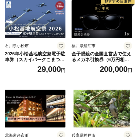
石川県小松市
福井県鯖江市
2026年小松基地航空祭電子駐
金子眼鏡の全国直営店で使え
車券（スカイパークこまつ
るメガネ引換券（6万円相
翼） 駐車場 シャトルバスの
当） Platinum
29,000
200,000
円
円
りばすぐ 石川県 小松市
北海道余市町
兵庫県神戸市