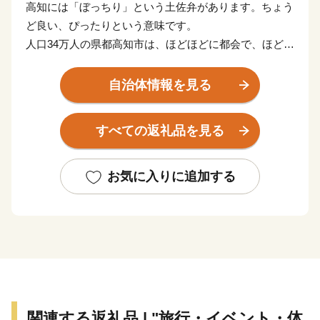
高知には「ぼっちり」という土佐弁があります。ちょう
ど良い、ぴったりという意味です。
人口34万人の県都高知市は、ほどほどに都会で、ほどよ
く田舎の魅力を持った小さな街。
人が暮らすのにまさに「ぼっちり」の都市サイズです。
自治体情報を見る
市域はかなり広いのですが、市街地としては南北３キ
ロ、東西５キロほど。
すべての返礼品を見る
そのエリアの中に街の機能がぎゅっと詰まったコンパク
トな街です。
お気に入りに追加する
高知の魅力は、近くでとれた新鮮な魚や野菜など、季節
の食材に事欠かないおいしい生活。
なによりこの地に暮らすことが幸せだと言ってはばから
ない、明るい土佐人たちがいます。
関連する返礼品 | "旅行・イベント・体