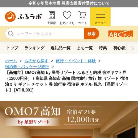
令和８年熊本地震 災害支援寄付受付について
上限額
お気に入り
カート
メニュー
検索
トップ
ランキング
返礼品一覧
まち一覧
特集
初心者ガイド
ホーム
ものから探す
旅行・イベント・体験
宿泊券・パッケージ旅行
【高知市】OMO7高知 by 星野リゾート ふるさと納税 宿泊ギフト券
（12000円分） / 高知県 高知市 高知 国内旅行 旅行 旅 リゾート 宿泊
泊まり ギフト チケット 券 旅行券 宿泊券 ホテル 観光 【星野リゾー
ト】 [ATHL001]