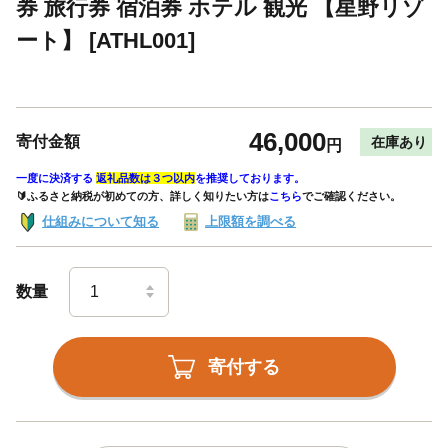
券 旅行券 宿泊券 ホテル 観光 【星野リゾ
ート】 [ATHL001]
46,000
寄付金額
在庫あり
円
一度に決済する
返礼品数は３つ以内
を推奨しております。
🔰ふるさと納税が初めての方、詳しく知りたい方は
こちら
でご確認ください。
仕組みについて知る
上限額を調べる
数量
寄付する