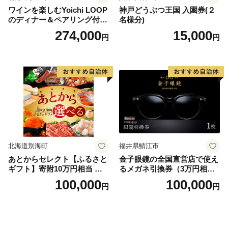
ワインを楽しむYoichi LOOP
神戸どうぶつ王国 入園券(２
のディナー＆ペアリング付宿
名様分)
泊プラン＜デラックスツイン
274,000
15,000
円
円
＞
北海道別海町
福井県鯖江市
あとからセレクト【ふるさと
金子眼鏡の全国直営店で使え
ギフト】寄附10万円相当 あ
るメガネ引換券（3万円相
とから選べる！ ギフト いく
当） Bronze
100,000
100,000
円
円
ら ほたて 海鮮 牛肉 別海町
ケーキ アイス （ 後から 選べ
る カタログ カタログポイン
ト カタログギフト あとから
カタログ あとからカタログ