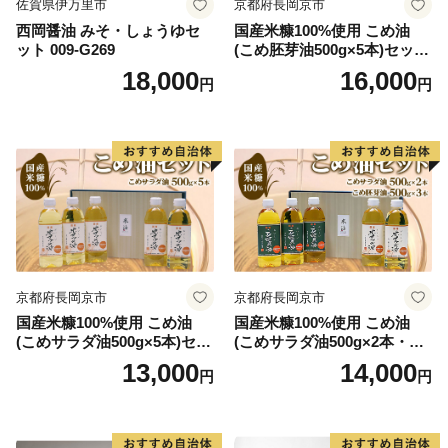
佐賀県伊万里市
京都府長岡京市
西岡醤油 みそ・しょうゆセ
国産米糠100%使用 こめ油
ット 009-G269
(こめ胚芽油500g×5本)セット
[1575]
18,000
16,000
円
円
京都府長岡京市
京都府長岡京市
国産米糠100%使用 こめ油
国産米糠100%使用 こめ油
(こめサラダ油500g×5本)セッ
(こめサラダ油500g×2本・こ
ト [1574]
め胚芽油500g×3本)セット [1
13,000
14,000
円
円
573]