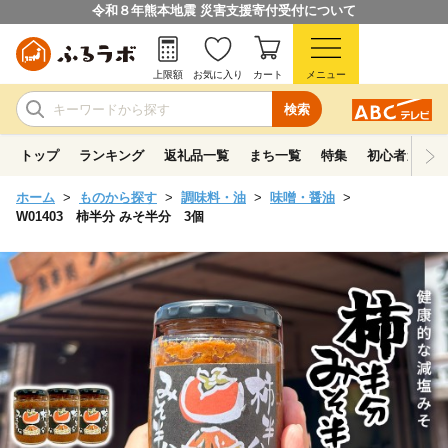
令和８年熊本地震 災害支援寄付受付について
上限額
お気に入り
カート
メニュー
検索
トップ
ランキング
返礼品一覧
まち一覧
特集
初心者ガイド
ホーム
ものから探す
調味料・油
味噌・醤油
W01403 柿半分 みそ半分 3個