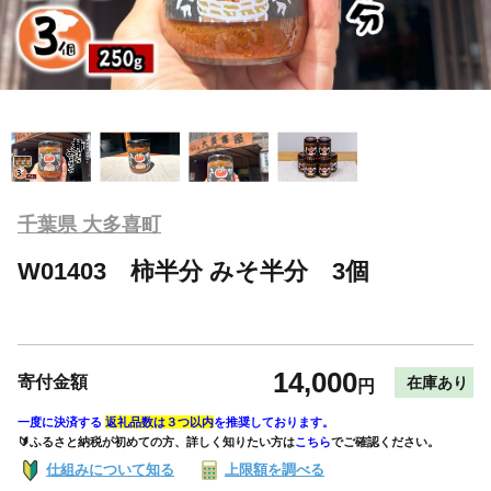
千葉県 大多喜町
W01403 柿半分 みそ半分 3個
14,000
寄付金額
在庫あり
円
一度に決済する
返礼品数は３つ以内
を推奨しております。
🔰ふるさと納税が初めての方、詳しく知りたい方は
こちら
でご確認ください。
仕組みについて知る
上限額を調べる