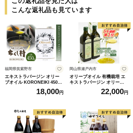
この返礼品を見た人は
こんな返礼品も見ています
福岡県筑紫野市
岡山県瀬戸内市
エキストラバージン オリー
オリーブオイル 有機栽培 エ
ブオイル KORONEIKI 450g
キストラバージン オリーブ
[筑前たなか油屋 福岡県 筑紫
オイル シングル 2本 セット
18,000
22,000
円
円
野市 21760403] 油 食用油 オ
オーガニック 調味料 油 オリ
リーブ油
ーブ油 食用油 ギフト