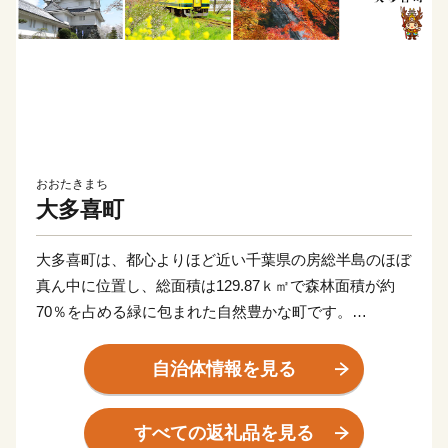
おおたきまち
大多喜町
大多喜町は、都心よりほど近い千葉県の房総半島のほぼ
真ん中に位置し、総面積は129.87ｋ㎡で森林面積が約
70％を占める緑に包まれた自然豊かな町です。
四季折々に様々な表情があり、春には桜、菜の花が咲
自治体情報を見る
き、初夏には新緑が輝き、アジサイも楽しめます。
すべての返礼品を見る
さらに秋には、鮮やかな紅葉が山々を彩ります。この紅