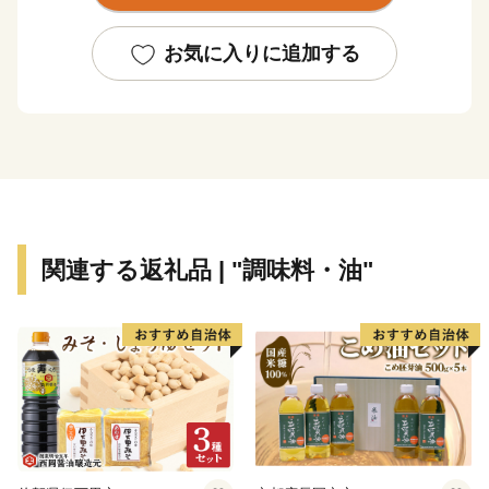
葉は、関東で一番遅くに見ごろをむかえることでも有名
です。
お気に入りに追加する
自然豊かな町のオアシス養老渓谷、城下町から望む町の
象徴である大多喜城が自慢です。
歴史ある城下町としての町並みが皆様をお待ちしていま
す。
関連する返礼品 | "調味料・油"