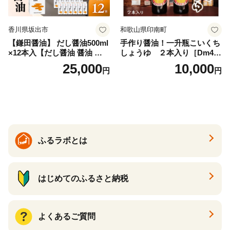
香川県坂出市
和歌山県印南町
【鎌田醤油】 だし醤油500ml
手作り醤油！一升瓶こいくち
×12本入【だし醤油 醤油 人気
しょうゆ ２本入り［Dm4］
おすすめ 人気だし醤油 出汁
｜手作り 醤油 和歌山県 印南
25,000
10,000
円
円
醤油 AE1021】
町 一升瓶 こいくちしょうゆ
伝統製法 醤油 日本食 調味料
地元産 大豆 小麦 塩 だし 煮
物 和食 醤油 肉料理 魚料理
野菜料理 醤油 郷土料理 家庭
料理 醤油
ふるラボとは
はじめてのふるさと納税
よくあるご質問