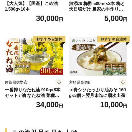
【大人気】【国産】こめ油
無添加 梅酢 500ml×2本 梅と
1,500g×10本
天日塩だけ 農家の手作り完
熟梅酢 調味料
30,000
5,000
円
円
佐賀県嬉野市
宮崎県高鍋町
一番搾りなたね油 910g×8本
＜青シソたっぷり油みそ 160
セット / 油 なたね油 菜種油
g×3個＞翌月末迄に順次出荷
ナタネ【山下製油】 [NBE00
34,000
10,000
円
円
7]