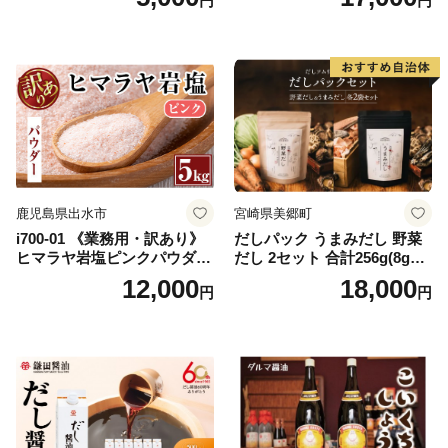
円
円
salt 料理 味付 おにぎり 三重
市 特産品 調味料 油 エキスト
県 南伊勢 伊勢 志摩 5000円 5
ラバージン オリーブ セット
000円以下 五千円
ガーリック【鹿児島オリー
ブ】
鹿児島県出水市
宮崎県美郷町
i700-01 《業務用・訳あり》
だしパック うまみだし 野菜
ヒマラヤ岩塩ピンクパウダー
だし 2セット 合計256g(8g×8
タイプ(5kg) 岩塩 塩 調味料
パック×2種×2セット) [岡田商
12,000
18,000
円
円
しお 保存料不使用 天然 パウ
店 宮崎県 美郷町 31ac0069]
ダータイプ グレインミルタ
国産 粉末 ダシ 出汁パック し
イプ 料理 バスソルト 入浴 普
いたけ 無塩
段使い ギフト 贈り物【ソル
ティースマイル】