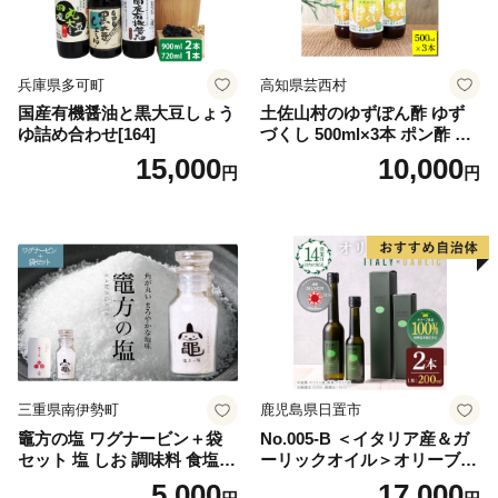
兵庫県多可町
高知県芸西村
国産有機醤油と黒大豆しょう
土佐山村のゆずぽん酢 ゆず
ゆ詰め合わせ[164]
づくし 500ml×3本 ポン酢 ポ
ンズ ゆず 柚子 調味料 さっぱ
15,000
10,000
円
円
り 美味しい おいしい 鍋 しゃ
ぶしゃぶ 冷奴 魚料理 蒸し料
理 ドレッシング セット
三重県南伊勢町
鹿児島県日置市
竈方の塩 ワグナービン＋袋
No.005-B ＜イタリア産＆ガ
セット 塩 しお 調味料 食塩
ーリックオイル＞オリーブオ
天然 ミネラル 調味料 ソルト
イルセット(200ml×2本) 日置
5,000
17,000