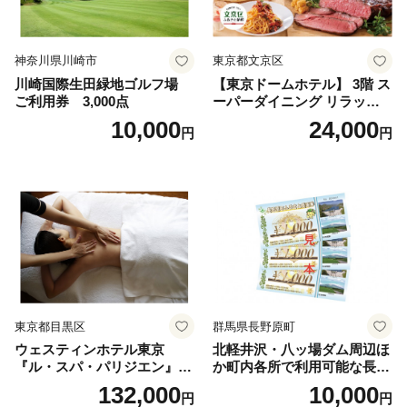
神奈川県川崎市
東京都文京区
川崎国際生田緑地ゴルフ場
【東京ドームホテル】 3階 ス
ご利用券 3,000点
ーパーダイニング リラッサ
ランチブッフェ お食事券 大
10,000
24,000
円
円
人1名様分 関東 東京 ご利用
券 ランチ 昼食 食事券 レスト
ラン ブッフェ 東京都 お食事
券
東京都目黒区
群馬県長野原町
ウェスティンホテル東京
北軽井沢・八ッ場ダム周辺ほ
『ル・スパ・パリジエン』選
か町内各所で利用可能な長野
べるボディセラピー90分/1名
原町ふるさと感謝券（3,000
132,000
10,000
円
円
円分）【トラベル 観光 旅行