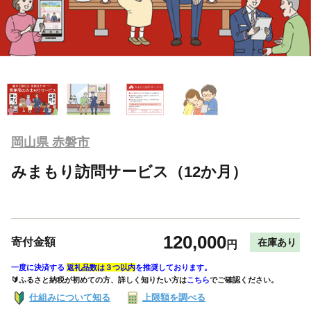
岡山県 赤磐市
みまもり訪問サービス（12か月）
120,000
寄付金額
在庫あり
円
一度に決済する
返礼品数は３つ以内
を推奨しております。
🔰ふるさと納税が初めての方、詳しく知りたい方は
こちら
でご確認ください。
仕組みについて知る
上限額を調べる