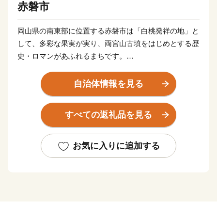
赤磐市
岡山県の南東部に位置する赤磐市は「白桃発祥の地」と
して、多彩な果実が実り、両宮山古墳をはじめとする歴
史・ロマンがあふれるまちです。
このすばらしい“ふるさと”を“未来”へつなぎ、すべての
自治体情報を見る
人が健康で笑顔にあふれ、いきいきと暮らせるまちを創
りたい。こんな夢を実現するために、市民と行政が一体
すべての返礼品を見る
となったまちづくりを推進しています。
皆さんの心にいつまでも残るふるさと赤磐市"への思
お気に入りに追加する
い。その思いを 赤磐ふるさと応援寄附金によってかた
ちにしてみませんか。
いただいたご寄附は、ふるさとの発展のために大切に使
わせていただきます。