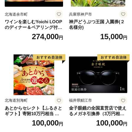
北海道余市町
兵庫県神戸市
ワインを楽しむYoichi LOOP
神戸どうぶつ王国 入園券(２
のディナー＆ペアリング付宿
名様分)
泊プラン＜デラックスツイン
274,000
15,000
円
円
＞
北海道別海町
福井県鯖江市
あとからセレクト【ふるさと
金子眼鏡の全国直営店で使え
ギフト】寄附10万円相当 あ
るメガネ引換券（3万円相
とから選べる！ ギフト いく
当） Bronze
100,000
100,000
円
円
ら ほたて 海鮮 牛肉 別海町
ケーキ アイス （ 後から 選べ