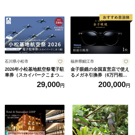
お土産 群馬県 長野原町 北軽
井沢】
石川県小松市
福井県鯖江市
2026年小松基地航空祭電子駐
金子眼鏡の全国直営店で使え
車券（スカイパークこまつ
るメガネ引換券（6万円相
翼） 駐車場 シャトルバスの
当） Platinum
29,000
200,000
円
円
りばすぐ 石川県 小松市