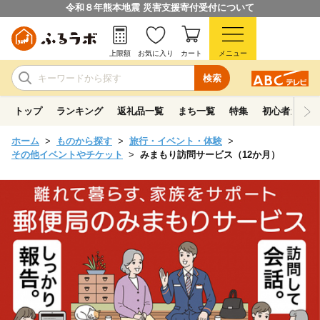
令和８年熊本地震 災害支援寄付受付について
上限額
お気に入り
カート
メニュー
検索
トップ
ランキング
返礼品一覧
まち一覧
特集
初心者ガイド
ホーム
ものから探す
旅行・イベント・体験
その他イベントやチケット
みまもり訪問サービス（12か月）