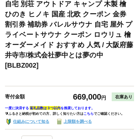
自宅 別荘 アウトドア キャンプ 木製 檜
ひのき ヒノキ 国産 北欧 クーポン 金券
割引券 補助券 バレルサウナ 自宅 屋外 プ
ライベートサウナ クーポン ロウリュ 檜
オーダーメイド おすすめ 人気 / 大阪府藤
井寺市/株式会社夢中とは夢の中
[BLBZ002]
669,000
寄付金額
在庫あり
円
一度に決済する
返礼品数は３つ以内
を推奨しております。
🔰ふるさと納税が初めての方、詳しく知りたい方は
こちら
でご確認ください。
仕組みについて知る
上限額を調べる