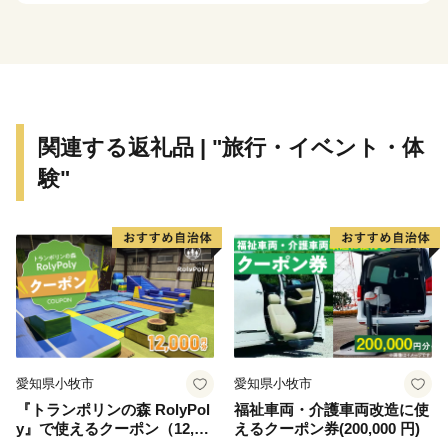
群とともにわが国を代表する古墳群です。
皆さまから藤井寺市へいただいた寄付金は、藤井寺市の
ふるさとづくりのために大切に活用させていただきま
す。
関連する返礼品 | "旅行・イベント・体
験"
= = = = = = = = = = = = = = =
= = =
■藤井寺市ふるさとまちづくり応援寄附について
ご支援いただいた方に、感謝の気持ちを込めてお礼の品
をお贈りしています。
寄附金額によって内容が異なりますので、下記をご確認
愛知県小牧市
愛知県小牧市
ください。
『トランポリンの森 RolyPol
福祉車両・介護車両改造に使
y』で使えるクーポン（12,00
えるクーポン券(200,000 円)
※お礼の品のお届けには1～3ヶ月程度かかることがあり
0円）