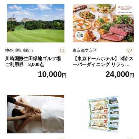
神奈川県川崎市
東京都文京区
川崎国際生田緑地ゴルフ場
【東京ドームホテル】 3階 ス
ご利用券 3,000点
ーパーダイニング リラッサ
ランチブッフェ お食事券 大
10,000
24,000
円
円
人1名様分 関東 東京 ご利用
券 ランチ 昼食 食事券 レスト
ラン ブッフェ 東京都 お食事
券