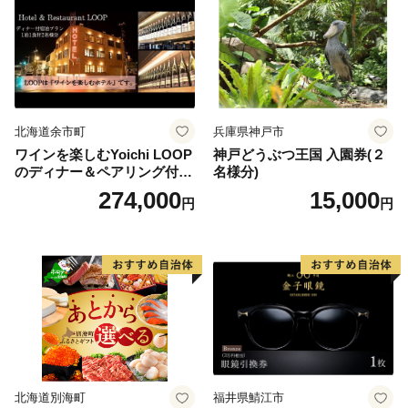
北海道余市町
兵庫県神戸市
ワインを楽しむYoichi LOOP
神戸どうぶつ王国 入園券(２
のディナー＆ペアリング付宿
名様分)
泊プラン＜デラックスツイン
274,000
15,000
円
円
＞
北海道別海町
福井県鯖江市