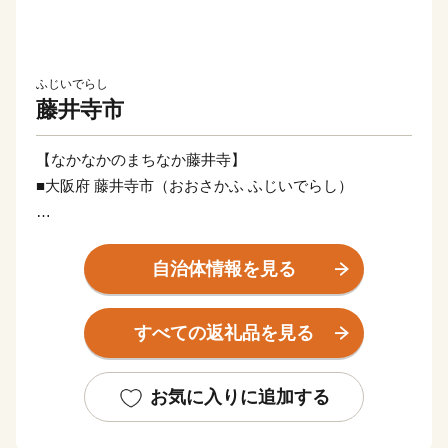
ふじいでらし
藤井寺市
【なかなかのまちなか藤井寺】
■大阪府 藤井寺市（おおさかふ ふじいでらし）
大阪で一番小さい藤井寺市。3km四方のコンパクトなま
ちの中に3つも駅があります。天王寺から電車でたった
自治体情報を見る
15分と繁華街へのアクセスも良好。
市名の由来となっている葛井寺（ふじいでら）は、西国
すべての返礼品を見る
三十三所霊場の札所として日々巡礼者が絶えず、本堂に
安置されている「千手観音坐像」は国宝に指定されてい
ます。
お気に入りに追加する
大阪府の南東部、藤井寺市から羽曳野市にかけて4km四
方の範囲に広がる古市古墳群は、堺市にある百舌鳥古墳