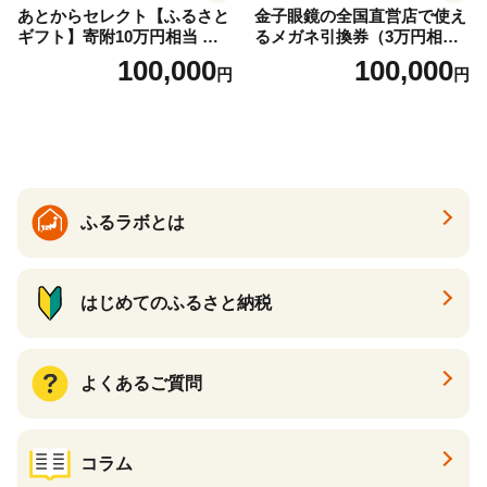
あとからセレクト【ふるさと
金子眼鏡の全国直営店で使え
ギフト】寄附10万円相当 あ
るメガネ引換券（3万円相
とから選べる！ ギフト いく
当） Bronze
100,000
100,000
円
円
ら ほたて 海鮮 牛肉 別海町
ケーキ アイス （ 後から 選べ
る カタログ カタログポイン
ト カタログギフト あとから
カタログ あとからカタログ
ポイント あとからカタログ
ギフト ふるさと納税 ）
ふるラボとは
はじめてのふるさと納税
よくあるご質問
コラム