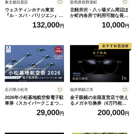
東京都目黒区
群馬県長野原町
ウェスティンホテル東京
北軽井沢・八ッ場ダム周辺ほ
『ル・スパ・パリジエン』選
か町内各所で利用可能な長野
べるボディセラピー90分/1名
原町ふるさと感謝券（3,000
132,000
10,000
円
円
円分）【トラベル 観光 旅行
お土産 群馬県 長野原町 北軽
井沢】
石川県小松市
福井県鯖江市
2026年小松基地航空祭電子駐
金子眼鏡の全国直営店で使え
車券（スカイパークこまつ
るメガネ引換券（6万円相
翼） 駐車場 シャトルバスの
当） Platinum
29,000
200,000
円
円
りばすぐ 石川県 小松市