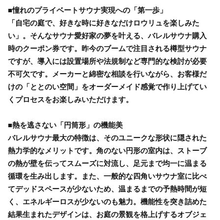
■憧れのプライベートサウナ実現への「第一歩」
「自宅の庭で、好きな時に好きなだけロウリュを楽しみた
い」。そんなサウナ愛好家の夢を叶える、バレルサウナ購入
時のクーポン券です。昨今のブームで注目される樽型サウナ
ですが、導入には設置場所や法規制など専門的な検討が必要
不可欠です。メーカーと綿密な相談を行いながら、お客様だ
けの「ととのい空間」をオーダーメイド感覚で作り上げてい
くプロセスをお楽しみいただけます。
■熱を逃さない「円筒形」の機能美
バレルサウナ最大の特徴は、そのユニークな形状に隠された
熱力学的なメリットです。角のない円形の室内は、ストーブ
の熱が壁を伝ってスムーズに対流し、足元まで均一に温まる
循環を生み出します。また、一般的な四角いサウナ室に比べ
てデッドスペースが少ないため、温まるまでの予熱時間が短
く、エネルギーロスが少ないのも魅力。機能性を突き詰めた
結果生まれたデザインは、お庭の景観を格上げするオブジェ