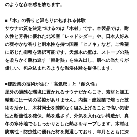
のような存在感を放ちます。
■「木」の香りと温もりに包まれる体験
サウナの質を決定づけるのは「木材」です。本製品では、耐
久性と芳香に優れた北米産「レッドシダー」や、日本人好み
の爽やかな香りと耐水性を持つ国産「ヒノキ」など、ご希望
に応じた樹種を選択可能です。天然木の壁は、ストーブの熱
を柔らかく跳ね返す「輻射熱」を生み出し、肌への当たりが
優しい、包み込まれるような温浴体験を提供します。
■建設業の技術が生む「高気密」と「耐久性」
屋外の過酷な環境に置かれるサウナだからこそ、素材と加工
精度には一切の妥協がありません。内装・建設業で培った技
術を活かし、木材同士を隙間なく組み上げることで高い気密
性と断熱性を確保。熱を逃さず、外気を入れない構造が、真
冬の寒冷地でもしっかりとした熱さをキープします。木材は
防腐性・防虫性に優れた材を厳選しており、年月とともに深