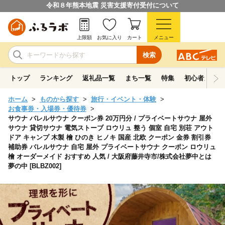
令和８年熊本地震 災害支援寄付受付について
上限額
お気に入り
カート
メニュー
検索
トップ
ランキング
返礼品一覧
まち一覧
特集
初心者ガイド
ホーム
ものから探す
旅行・イベント・体験
お食事券・入場券・優待券
サウナ バレルサウナ クーポン券 20万円分 / プライベートサウナ 屋外
サウナ 貸切サウナ 電気ストーブ ロウリュ 整う 個室 自宅 別荘 アウト
ドア キャンプ 木製 檜 ひのき ヒノキ 国産 北欧 クーポン 金券 割引券
補助券 バレルサウナ 自宅 屋外 プライベートサウナ クーポン ロウリュ
檜 オーダーメイド おすすめ 人気 / 大阪府藤井寺市/株式会社夢中とは
夢の中 [BLBZ002]