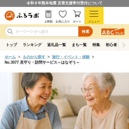
令和８年熊本地震 災害支援寄付受付について
上限額
お気に入り
カート
メニュー
検索
トップ
ランキング
返礼品一覧
まち一覧
特集
初心者ガイド
ホーム
ものから探す
旅行・イベント・体験
No.3077 見守り・訪問サービス～はなぞう～