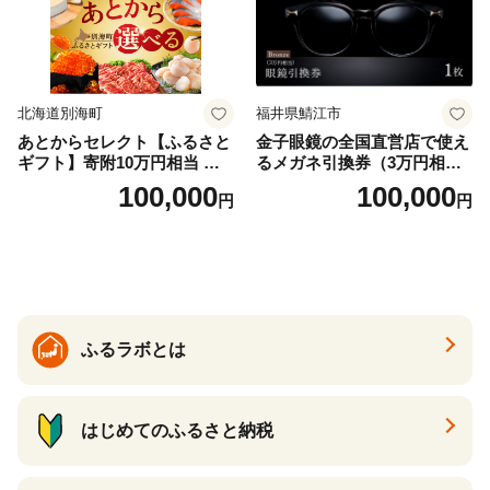
北海道別海町
福井県鯖江市
あとからセレクト【ふるさと
金子眼鏡の全国直営店で使え
ギフト】寄附10万円相当 あ
るメガネ引換券（3万円相
とから選べる！ ギフト いく
当） Bronze
100,000
100,000
円
円
ら ほたて 海鮮 牛肉 別海町
ケーキ アイス （ 後から 選べ
る カタログ カタログポイン
ト カタログギフト あとから
カタログ あとからカタログ
ポイント あとからカタログ
ギフト ふるさと納税 ）
ふるラボとは
はじめてのふるさと納税