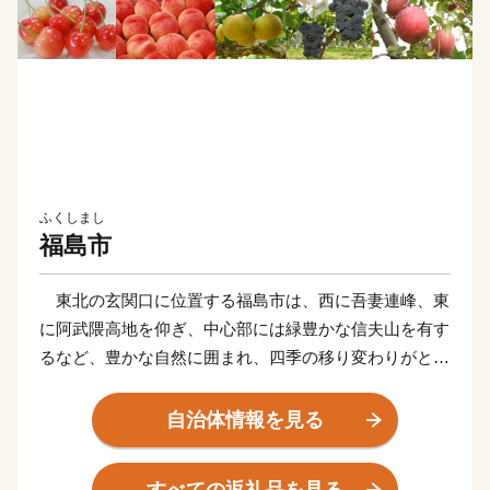
ふくしまし
福島市
東北の玄関口に位置する福島市は、西に吾妻連峰、東
に阿武隈高地を仰ぎ、中心部には緑豊かな信夫山を有す
るなど、豊かな自然に囲まれ、四季の移り変わりがとて
も美しい人情味あふれる福島県の県都です。
また、俳聖松尾芭蕉も訪れたという歴史と伝統に培わ
自治体情報を見る
れた「飯坂温泉」をはじめ、こけしと水芭蕉の里「土湯
温泉」や奥州三高湯の一つに数えられる温泉郷「高湯温