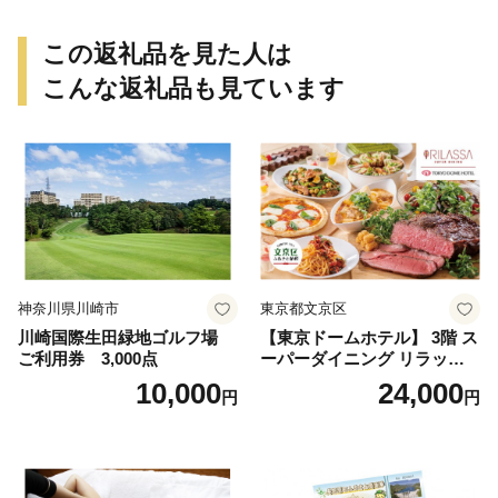
この返礼品を見た人は
こんな返礼品も見ています
神奈川県川崎市
東京都文京区
川崎国際生田緑地ゴルフ場
【東京ドームホテル】 3階 ス
ご利用券 3,000点
ーパーダイニング リラッサ
ランチブッフェ お食事券 大
10,000
24,000
円
円
人1名様分 関東 東京 ご利用
券 ランチ 昼食 食事券 レスト
ラン ブッフェ 東京都 お食事
券