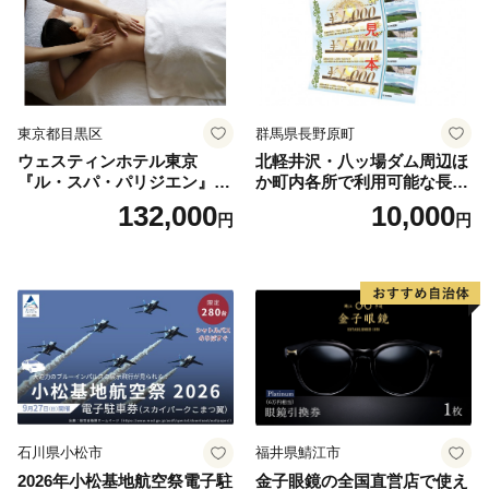
東京都目黒区
群馬県長野原町
ウェスティンホテル東京
北軽井沢・八ッ場ダム周辺ほ
『ル・スパ・パリジエン』選
か町内各所で利用可能な長野
べるボディセラピー90分/1名
原町ふるさと感謝券（3,000
132,000
10,000
円
円
円分）【トラベル 観光 旅行
お土産 群馬県 長野原町 北軽
井沢】
石川県小松市
福井県鯖江市
2026年小松基地航空祭電子駐
金子眼鏡の全国直営店で使え