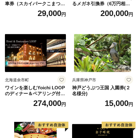
車券（スカイパークこまつ
るメガネ引換券（6万円相
翼） 駐車場 シャトルバスの
当） Platinum
29,000
200,000
円
円
りばすぐ 石川県 小松市
北海道余市町
兵庫県神戸市
ワインを楽しむYoichi LOOP
神戸どうぶつ王国 入園券(２
のディナー＆ペアリング付宿
名様分)
泊プラン＜デラックスツイン
274,000
15,000
円
円
＞