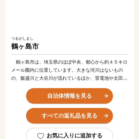
つるがしまし
鶴ヶ島市
鶴ヶ島市は、埼玉県のほぼ中央、都心から約４５キロ
メール圏内に位置しています。大きな河川はないもの
の、飯盛川と大谷川が流れているほか、雷電池や太田ヶ
谷沼などがあり、地形はほぼ平坦となっています。
東京への通勤圏に属する良好な居住空間が広がる一
自治体情報を見る
方、雑木林や農地などといった武蔵野の原風景が残され
ており、都市と自然の調和したまちです。
すべての返礼品を見る
本市には東武東上線、越生線の３駅があり、東武東上
線は東京メトロ・東急東横線などと相互乗り入れを行っ
ていることなどから、東京都心や横浜などに直接行ける
お気に入りに追加する