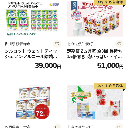
泡石鹸 石鹸 兵庫 兵庫県 小野
市
香川県観音寺市
北海道倶知安町
シルコット ウェットティッ
定期便 2ヵ月毎 全3回 長持ち
シュ ノンアルコール除菌詰
1.5倍巻き 花いっぱい トイレ
替（43枚×3P）×24袋 日用品
ットペーパー ダブル 45ｍ 計
39,000
51,000
円
円
おもちゃ 拭き取り 手拭き 外
72ロール 全18種 花柄 プリン
出時 お出かけ時 食事前 緑茶
ト ハーブ 香り付き 日本製 ま
カテキン配合
とめ買い 防災 常備品 ペーパ
ー 消耗品 備蓄 送料無料 北海
道 倶知安町 日用品
静岡県富士宮市
北海道倶知安町