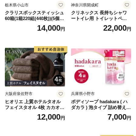
栃木県小山市
神奈川県開成町
クラリスボックスティッシュ
クリネックス 長持ちシャワ
60箱(1箱220組(440枚))(5個入
ートイレ用 トイレットペー
り×12セット)【1256759】
パー（ダブル）64ロール(8ロ
14,000
22,000
円
円
ール×8パック) 開成町 トイレ
ットペーパーダブル 日用品
国産 新生活 ダブル SDGs 備
蓄 防災 エコ 消耗品 生活雑貨
生活用品 無香料 トイレット
ペーパー ダブル といれっと
ぺーぱー トイレ クレシア ト
イレットペーパー [BDBH002
-1]
大阪府泉佐野市
兵庫県小野市
ヒオリエ 上質ホテルタオル
ボディソープ hadakara ( ハ
フェイスタオル 4枚 カカオ
ダカラ ) 泡タイプ 詰め替え 4
【タオル 泉州タオル 吸水 普
40ml×4袋 ボディーソープ 泡
12,000
7,000
円
円
段使い 無地 シンプル 日用品
ボディソープ 泡 日用品 消耗
ふわふわ ふかふか 家族 たお
品 バス用品 大容量 いい 匂い
る 一人暮らし】
ボディ 保湿 LION ライオン