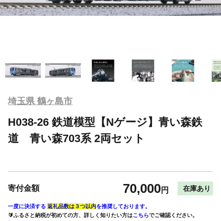
埼玉県 鶴ヶ島市
H038-26 鉄道模型【Nゲージ】青い森鉄
道 青い森703系 2両セット
70,000
寄付金額
在庫あり
円
一度に決済する
返礼品数は３つ以内
を推奨しております。
🔰ふるさと納税が初めての方、詳しく知りたい方は
こちら
でご確認ください。