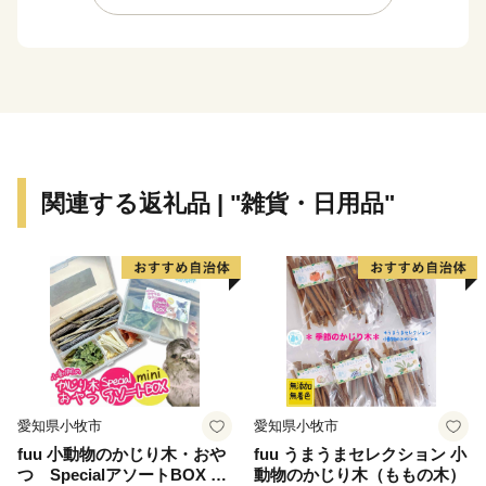
という恵まれた条件を持っています。
また、関越自動車道、首都圏中央連絡自動車道が交差
する鶴ヶ島ジャンクション、鶴ヶ島I.C.、圏央鶴ヶ島I.C.
があり、交通の要衝となっています。
関連する返礼品 | "雑貨・日用品"
愛知県小牧市
愛知県小牧市
fuu 小動物のかじり木・おや
fuu うまうまセレクション 小
つ SpecialアソートBOX mi
動物のかじり木（ももの木）