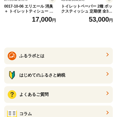
0017-10-06 エリエール 消臭
トイレットペーパー 2種 ボッ
＋ トイレットティシュー し
クスティッシュ 定期便 全3
っかり香るフレッシュクリア
回 日本製 まとめ買い 防災
17,000
53,000
円
円
の香り ダブル 12ロール×6パ
常備品 日用雑貨 消耗品 生活
ック 72ロール 25m トイレ
必需品 大容量 備蓄 リサイク
ットペーパー パルプ100％ 消
ル ティッシュ ペーパー まと
臭 防臭 日用品 消耗品 備蓄
め買い 雑貨 倶知安町
ふるラボとは
はじめてのふるさと納税
よくあるご質問
コラム