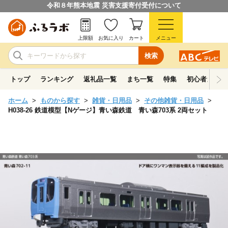
令和８年熊本地震 災害支援寄付受付について
上限額
お気に入り
カート
メニュー
検索
トップ
ランキング
返礼品一覧
まち一覧
特集
初心者ガイド
ホーム
ものから探す
雑貨・日用品
その他雑貨・日用品
H038-26 鉄道模型【Nゲージ】青い森鉄道 青い森703系 2両セット