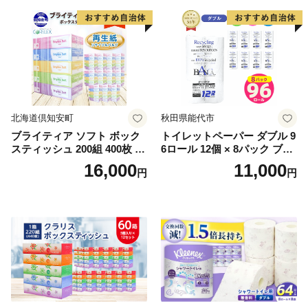
北海道倶知安町
秋田県能代市
ブライティア ソフト ボック
トイレットペーパー ダブル 9
スティッシュ 200組 400枚 60
6ロール 12個 × 8パック ブラ
箱 日本製 まとめ買い ティッ
ンカ 再生紙 100％ 芯あり 日
16,000
11,000
円
円
シュ リサイクル 長持 防災 常
用品 消耗品 無香料 生活用品
備品 日用雑貨 消耗品 生活必
備蓄 秋田県 能代市 送料無料
需品 備蓄 ペーパー 紙 北海道
《能代製紙》
倶知安町 日用品