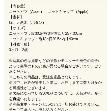
【内容量】
ニットビブ（Apple）、ニットキャップ（Apple）
【素材】
綿、天然木（ボタン）
【サイズ】
ニットビブ：縦30.5×横34×首回り25～30cm
ニットキャップ：縦18×横20.5×内寸40cm
【対象年齢】
3ヶ月～2歳
※写真の色は撮影などの関係やモニターの発色の具合に
よって実際のものと色が異なる場合がございます。ご了
承ください。
※こちらの商品は、受注生産品となります。
※お申し込みが集中した際は、お届けまでに数カ月かか
る可能性がございます。
※欠品になっている返礼品については、入荷次第、受付
を再開いたします。
※商品変更・キャンセルなどは一切お受けできません。
予めご了承の上お申し込みください。