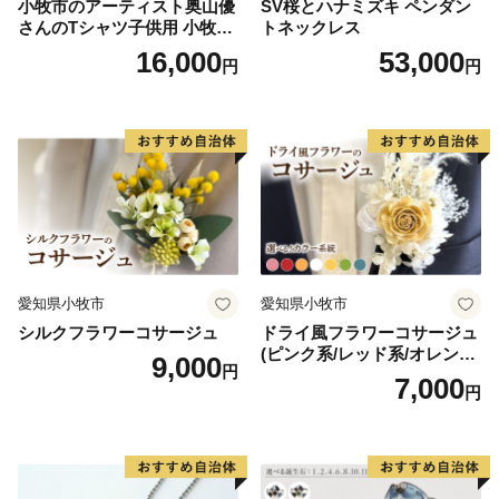
小牧市のアーティスト奥山優
SV桜とハナミズキ ペンダン
・返礼品の発送先は日本国内に限ります。
さんのTシャツ子供用 小牧市
トネックレス
制70周年記念
16,000
53,000
円
円
愛知県小牧市
愛知県小牧市
シルクフラワーコサージュ
ドライ風フラワーコサージュ
(ピンク系/レッド系/オレンジ
9,000
円
系/ホワイト系/イエロー系/グ
7,000
円
リーン系/ブルー系）