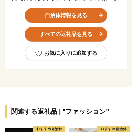
象徴である多田神社や日本一の里山と称される黒川地
区、商業施設でにぎわう中心市街地など、様々な表情を
自治体情報を見る
携えたまちであり、新名神高速道路・川西インターチェ
ンジ開通を機に、より川西市に訪れやすくなりました。
すべての返礼品を見る
川西市は昭和29年8月1日、川西町、多田村、東谷村が
合併し、人口33,741人の市として誕生しました。兵庫県
お気に入りに追加する
の南東部に位置し、東は大阪府池田市と箕面市に、西は
宝塚市と猪名川町、南は伊丹市、北は大阪府能勢町と豊
能町に隣接。大阪や神戸に近い都市圏にありながら、豊
かな自然環境に恵まれた良好な住宅都市として脚光をあ
び、現在では人口約16万人のまちとして発展を続けてい
ます。
気候は温暖で、地形はタツノオトシゴのような形をして
関連する返礼品 | "ファッション"
おり、南北に長く、清流”猪名川“が市を縦断するように
流れています。
また、その昔、源満仲が市中部の多田の地を本拠に有力