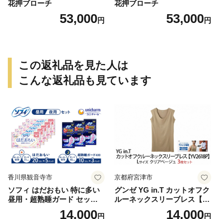
花押ブローチ
花押ブローチ
53,000
53,000
円
円
この返礼品を見た人は
こんな返礼品も見ています
香川県観音寺市
京都府宮津市
ソフィ はだおもい 特に多い
グンゼ YG in.T カットオフク
昼用・超熟睡ガード セット
ルーネックスリーブレス【Y
羽付き ナプキン 生理用品 サ
V2618P】Lサイズ クリアベ
14,000
14,000
円
円
ニタリー ユニ・チャーム
ージュ3枚セット [№5716-04