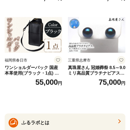
32]
福岡県春日市
三重県志摩市
ワンショルダーバック 国産
真珠屋さん 冠婚葬祭 8.5～9.0
本革使用(ブラック・1点) 鞄
ミリ高品質プラチナピアス P
バック バッグ カバン レザー
t900 志摩産アコヤ真珠 ブラ
55,000
75,000
円
円
国産 日本製 牛革 黒 革 革製
ックパール 黒真珠
品 手作り 男性 女性 レディー
ス メンズ【ksg1307-bk】【Z
enis】
ふるラボとは