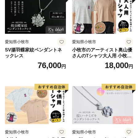
な武士団の基礎を築いたことから「清和源氏発祥の地」
としても知られているほか、加茂遺跡などの文化財など
も多く存在し、悠久の歴史を感じることのできるまちで
す。
愛知県小牧市
愛知県小牧市
SV揚羽蝶家紋ペンダントネ
小牧市のアーティスト奥山優
【返礼品の発送について】
ックレス
さんのTシャツ大人用 小牧市
・返礼品の発送には、お振込みからおよそ一か月かかり
制70周年記念
76,000
18,000
円
円
ます。
・返礼品の在庫状況によっては、納期まで一か月以上か
かる場合がございます。
・5千円以上の寄付をいただいた方に返礼品をお贈りし
ます。
・寄付金額の範囲内であれば複数の返礼品をお選びいた
だけます。
・寄付の回数制限はありません。
愛知県小牧市
愛知県小牧市
・返礼品をお贈りするのは市外住民に限ります。