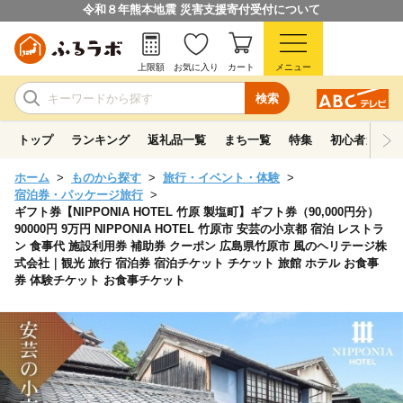
令和８年熊本地震 災害支援寄付受付について
上限額
お気に入り
カート
メニュー
検索
トップ
ランキング
返礼品一覧
まち一覧
特集
初心者ガイド
ホーム
ものから探す
旅行・イベント・体験
宿泊券・パッケージ旅行
ギフト券【NIPPONIA HOTEL 竹原 製塩町】ギフト券（90,000円分）
90000円 9万円 NIPPONIA HOTEL 竹原市 安芸の小京都 宿泊 レストラ
ン 食事代 施設利用券 補助券 クーポン 広島県竹原市 風のヘリテージ株
式会社｜観光 旅行 宿泊券 宿泊チケット チケット 旅館 ホテル お食事
券 体験チケット お食事チケット