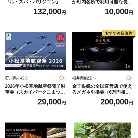
『ル・スパ・パリジエン』選
か町内各所で利用可能な長野
べるボディセラピー90分/1名
原町ふるさと感謝券（3,000
132,000
10,000
円
円
円分）【トラベル 観光 旅行
お土産 群馬県 長野原町 北軽
井沢】
石川県小松市
福井県鯖江市
2026年小松基地航空祭電子駐
金子眼鏡の全国直営店で使え
車券（スカイパークこまつ
るメガネ引換券（6万円相
翼） 駐車場 シャトルバスの
当） Platinum
29,000
200,000
円
円
りばすぐ 石川県 小松市