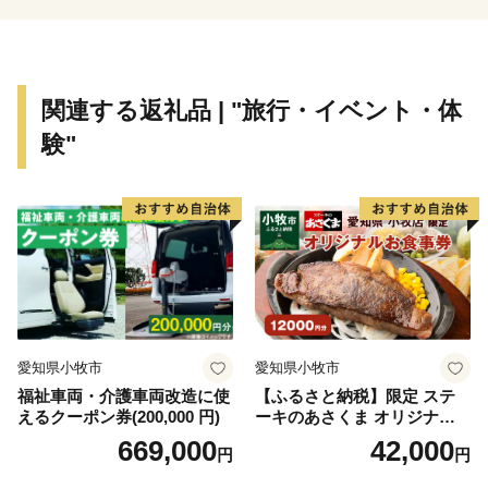
ふるさと納税を頂きました方に、感謝の気持ちを込め
て竹原の特産品等
を贈っております。いずれも竹原自慢の贈り物ですの
関連する返礼品 | "旅行・イベント・体
で、皆さまにご満足
験"
頂けましたら幸いにございます。
愛知県小牧市
愛知県小牧市
福祉車両・介護車両改造に使
【ふるさと納税】限定 ステ
えるクーポン券(200,000 円)
ーキのあさくま オリジナル
お食事券 12000円 お好きなメ
669,000
42,000
円
円
ニュー 好きなだけ コーンス
ープ カレー サラダ プリン ソ