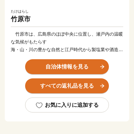
たけはらし
竹原市
竹原市は、広島県のほぼ中央に位置し、瀬戸内の温暖
な気候がもたらす
海・山・川の豊かな自然と江戸時代から製塩業や酒造業
で栄えた町並みを
いまに残すまちです。
自治体情報を見る
国の重要伝統的建造物群保存地区に選定された町並み
と瀬戸内海に浮
すべての返礼品を見る
かぶ大久野島には多くの観光客が訪れます。
竹原市では元気と笑顔が織り成す「暮らし誇らし、竹
原市」をテーマに
お気に入りに追加する
活力あるまちづくりを推進していますので、皆さまの応
援をどうぞよろ
しくお願いいたします。