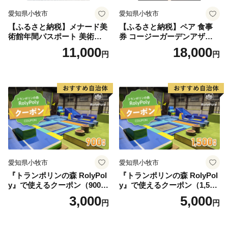
愛知県小牧市
愛知県小牧市
【ふるさと納税】メナード美
【ふるさと納税】ペア 食事
術館年間パスポート 美術館
券 コージーガーデンアザレ
メナード アート
ア アフタヌーン宝石箱 ホテ
11,000
18,000
円
円
ル特製 デザート 6種類 サン
ドウィッチ コーヒー または
紅茶 スイーツ アフタヌーン
ティー チケット 券 2名様分
お祝 誕生日 記念日 名鉄小牧
ホテル 愛知県 小牧市 送料無
料
愛知県小牧市
愛知県小牧市
『トランポリンの森 RolyPol
『トランポリンの森 RolyPol
y』で使えるクーポン（900
y』で使えるクーポン（1,500
円）
円）
3,000
5,000
円
円