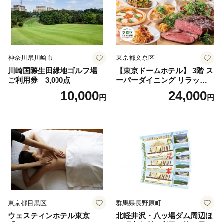
神奈川県川崎市
東京都文京区
川崎国際生田緑地ゴルフ場
【東京ドームホテル】 3階 ス
ご利用券 3,000点
ーパーダイニング リラッサ
ランチブッフェ お食事券 大
10,000
24,000
円
円
人1名様分 関東 東京 ご利用
券 ランチ 昼食 食事券 レスト
ラン ブッフェ 東京都 お食事
券
東京都目黒区
群馬県長野原町
ウェスティンホテル東京
北軽井沢・八ッ場ダム周辺ほ