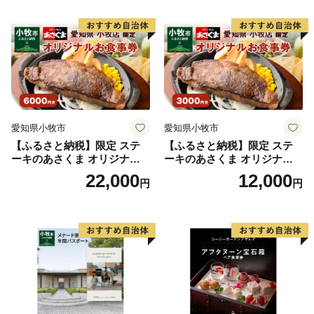
フトクリーム デザート 愛知
県 小牧店 小牧市 チケット 送
料無料
愛知県小牧市
愛知県小牧市
【ふるさと納税】限定 ステ
【ふるさと納税】限定 ステ
ーキのあさくま オリジナル
ーキのあさくま オリジナル
お食事券 6000円 お好きなメ
お食事券 3000円 お好きなメ
22,000
12,000
円
円
ニュー 好きなだけ コーンス
ニュー 好きなだけ コーンス
ープ カレー サラダ プリン ソ
ープ カレー サラダ プリン ソ
フトクリーム デザート 愛知
フトクリーム デザート 愛知
県 小牧店 小牧市 チケット 送
県 小牧店 小牧市 チケット 送
料無料
料無料