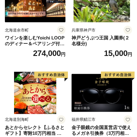
北海道余市町
兵庫県神戸市
ワインを楽しむYoichi LOOP
神戸どうぶつ王国 入園券(２
のディナー＆ペアリング付宿
名様分)
泊プラン＜デラックスツイン
274,000
15,000
円
円
＞
北海道別海町
福井県鯖江市
あとからセレクト【ふるさと
金子眼鏡の全国直営店で使え
ギフト】寄附10万円相当 あ
るメガネ引換券（3万円相