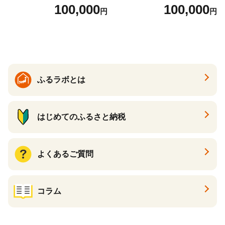
とから選べる！ ギフト いく
当） Bronze
100,000
100,000
円
円
ら ほたて 海鮮 牛肉 別海町
ケーキ アイス （ 後から 選べ
る カタログ カタログポイン
ト カタログギフト あとから
カタログ あとからカタログ
ポイント あとからカタログ
ギフト ふるさと納税 ）
ふるラボとは
はじめてのふるさと納税
よくあるご質問
コラム