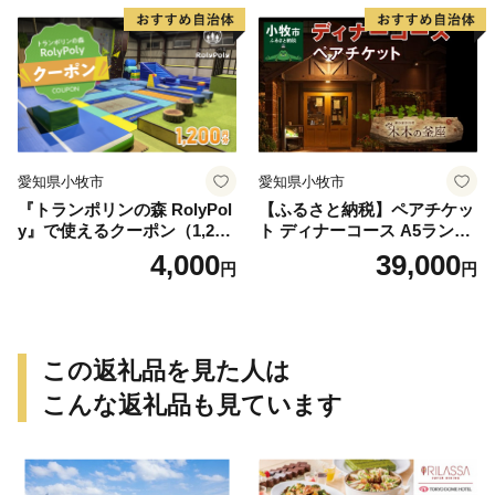
愛知県小牧市
愛知県小牧市
『トランポリンの森 RolyPol
【ふるさと納税】ペアチケッ
y』で使えるクーポン（1,200
ト ディナーコース A5ランク
円）
飛騨牛 コース 記念日 お誕生
4,000
39,000
円
円
日 特別な日 完全個室 ノンア
ルコール スパークリングワ
イン 1本付き デザート ドリ
ンク セレブレ お食事券 愛知
県 小牧市 送料無料
この返礼品を見た人は
こんな返礼品も見ています