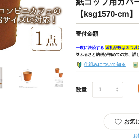
紙コップ用カバー
【ksg1570-cm】
寄付金額
一度に決済する
返礼品数は３つ以
🔰ふるさと納税が初めての方、詳
仕組みについて知る
数量
お気
お