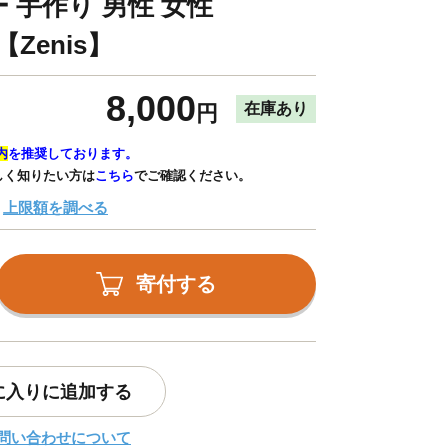
 手作り 男性 女性
【Zenis】
8,000
在庫あり
円
内
を推奨しております。
しく知りたい方は
こちら
でご確認ください。
上限額を調べる
寄付する
に入りに追加する
問い合わせについて