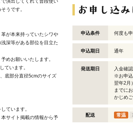
まで演出してくれて普段使い
めそうです。
申込条件
何度も申
、革が本来持っていたシワや
の浅深等がある部位を目立た
申込期日
通年
、予めお願いいたします。
応しています。
発送期日
入金確認
m、底部分直径5cmのサイズ
※お申込
翌年2月
までにお
かじめご
をしています。
配送
常温
、本サイト掲載の情報から予