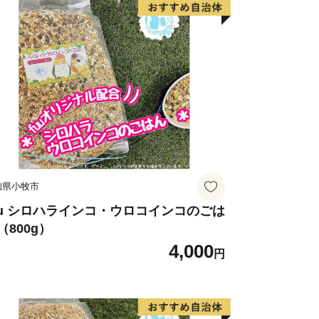
知県小牧市
uu シロハラインコ・ウロコインコのごは
（800g）
4,000
円