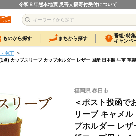
令和８年熊本地震 災害支援寄付受付について
番組･特集
ものから探す
まちから探す
キャンペ
ス・包丁
) カップスリーブ カップホルダー レザー 国産 日本製 牛革 革製品 
福岡県 春日市
＜ポスト投函で
リーブ キャメル 
プホルダー レザー