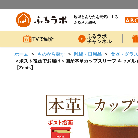
地域とあなたを元気にする
ふるさと納税
ふるラボ
TVで紹介
チャンネル
ホーム
ものから探す
雑貨・日用品
食器・グラ
＜ポスト投函でお届け＞国産本革カップスリーブ キャメル (1点
【Zenis】