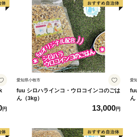
愛知県小牧市
愛
k
fuu シロハラインコ・ウロコインコのごは
f
ん（3kg）
ん
0
13,000
円
円