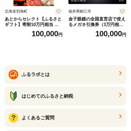
北海道別海町
福井県鯖江市
あとからセレクト【ふるさと
金子眼鏡の全国直営店で使え
ギフト】寄附10万円相当 あ
るメガネ引換券（3万円相
とから選べる！ ギフト いく
当） Bronze
100,000
100,000
円
円
ら ほたて 海鮮 牛肉 別海町
ケーキ アイス （ 後から 選べ
る カタログ カタログポイン
ト カタログギフト あとから
カタログ あとからカタログ
ポイント あとからカタログ
ギフト ふるさと納税 ）
ふるラボとは
はじめてのふるさと納税
よくあるご質問