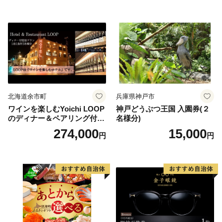
北海道余市町
兵庫県神戸市
ワインを楽しむYoichi LOOP
神戸どうぶつ王国 入園券(２
のディナー＆ペアリング付宿
名様分)
泊プラン＜デラックスツイン
274,000
15,000
円
円
＞