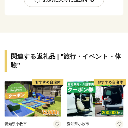
るに至っています。
市内の交通機関は、大阪市中心部まで約15分の京阪電
車、大阪市営地下鉄や、大阪空港まで約35分の大阪モノ
レールが縦横に走り、主要道路は、国道1号・阪神高速
道路・近畿自動車道などが整備され、各都市を結ぶ交通
の要衝となっています。
関連する返礼品 | "旅行・イベント・体
験"
愛知県小牧市
愛知県小牧市