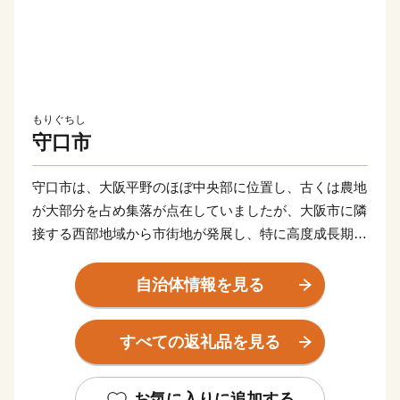
もりぐちし
守口市
守口市は、大阪平野のほぼ中央部に位置し、古くは農地
が大部分を占め集落が点在していましたが、大阪市に隣
接する西部地域から市街地が発展し、特に高度成長期に
は一挙に市街地が拡がりました。
自治体情報を見る
また、早くから大手家電メーカーの企業城下町として発
展を遂げるとともに安定した税収を背景に各種行政サー
すべての返礼品を見る
ビスを充実させ、公共施設や都市基盤の整備を進めてき
た結果、現在では日常生活を支える基本的な施設整備は
一定の到達点に達し、成熟した都市としての機能を備え
お気に入りに追加する