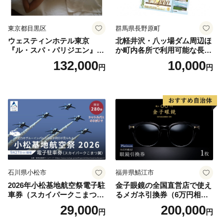
東京都目黒区
群馬県長野原町
ウェスティンホテル東京
北軽井沢・八ッ場ダム周辺ほ
『ル・スパ・パリジエン』選
か町内各所で利用可能な長野
べるボディセラピー90分/1名
原町ふるさと感謝券（3,000
132,000
10,000
円
円
円分）【トラベル 観光 旅行
お土産 群馬県 長野原町 北軽
井沢】
石川県小松市
福井県鯖江市
2026年小松基地航空祭電子駐
金子眼鏡の全国直営店で使え
車券（スカイパークこまつ
るメガネ引換券（6万円相
翼） 駐車場 シャトルバスの
当） Platinum
29,000
200,000
円
円
りばすぐ 石川県 小松市