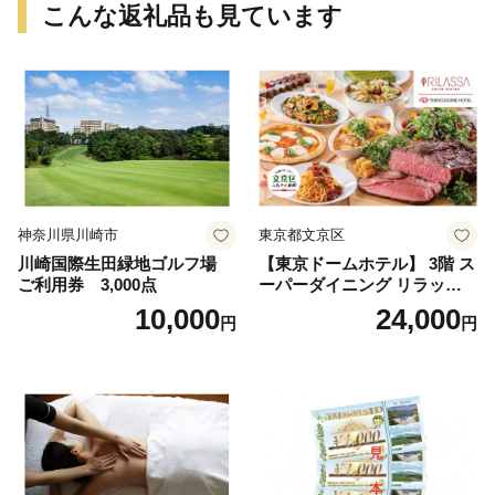
こんな返礼品も見ています
神奈川県川崎市
東京都文京区
川崎国際生田緑地ゴルフ場
【東京ドームホテル】 3階 ス
ご利用券 3,000点
ーパーダイニング リラッサ
ランチブッフェ お食事券 大
10,000
24,000
円
円
人1名様分 関東 東京 ご利用
券 ランチ 昼食 食事券 レスト
ラン ブッフェ 東京都 お食事
券