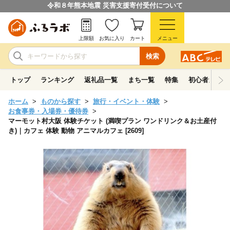
令和８年熊本地震 災害支援寄付受付について
上限額
お気に入り
カート
メニュー
検索
トップ
ランキング
返礼品一覧
まち一覧
特集
初心者ガイド
ホーム
ものから探す
旅行・イベント・体験
お食事券・入場券・優待券
マーモット村大阪 体験チケット (満喫プラン ワンドリンク＆お土産付
き)｜カフェ 体験 動物 アニマルカフェ [2609]