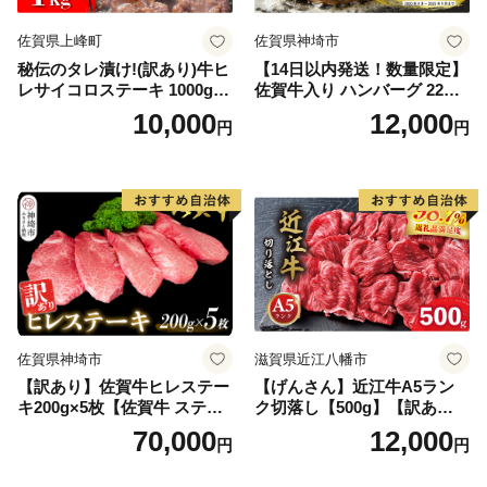
佐賀県上峰町
佐賀県神埼市
秘伝のタレ漬け!(訳あり)牛ヒ
【14日以内発送！数量限定】
レサイコロステーキ 1000g
佐賀牛入り ハンバーグ 22個
【B-1098-AS】
2.6kg(120g×22個)【佐賀牛
10,000
12,000
円
円
黒毛和牛 ブランド牛 九州 ハ
ンバーグ 牛肉 豚肉 国産 お弁
当 おかず 惣菜 おすすめ 人
気】(H083106)
佐賀県神埼市
滋賀県近江八幡市
【訳あり】佐賀牛ヒレステー
【げんさん】近江牛A5ラン
キ200g×5枚【佐賀牛 ステー
ク切落し【500g】【訳あり】
キ ブランド肉 ヒレ肉 フィレ
【DG12W】
70,000
12,000
円
円
肉 ジューシー ヘルシー】(H0
65175)