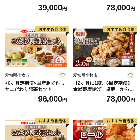
ルキャベツ（4P入り）
入り）
39,000
78,000
円
円
愛知県小牧市
愛知県小牧市
<6ヶ月定期便>国産豚で作っ
【2ヶ月に1度、6回定期便】
たこだわり惣菜セット
金匠鶏唐揚げ 塩麹 からあ
げ
96,000
78,000
円
円