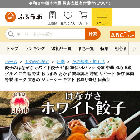
令和８年熊本地震 災害支援寄付受付について
上限額
お気に入り
カート
メニュー
検索
トップ
ランキング
返礼品一覧
まち一覧
特集
初心者ガイド
ホーム
ものから探す
お肉
その他肉・加工品
餃子のはながさ ホワイト餃子 64個 16個×4パック 冷凍 中華 点心 B級
グルメ ご当地 野菜 おつまみ おかず 簡単調理 時短 リピート 保存 豚肉
特製 ポーク 大きめ ジューシー ギフト お取り寄せ 日高市