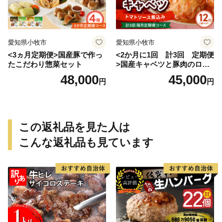
愛知県小牧市
愛知県小牧市
<3ヵ月定期便>国産豚で作っ
<2か月に1回 計3回 定期便
たこだわり惣菜セット
>国産キャベツと豚肉のロー
ルキャベツ（6P入り）
48,000
45,000
円
円
この返礼品を見た人は
こんな返礼品も見ています