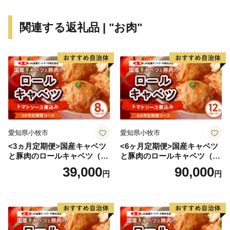
麗川マロン」として消費者に喜ばれています。
関連する返礼品 | "お肉"
日高市といえば、なんといっても巾着田の曼珠沙華で
す。
日高市では、平成28年10月より曼珠沙華を「市の花」
としました。
巾着田は、500万本の曼珠沙華が咲き誇る、日本最大級
の群生地となっています。他の地域にはない特性として
愛知県小牧市
愛知県小牧市
は、花が木陰に群生しており、曼珠沙華の赤と木の葉の
<3ヵ月定期便>国産キャベツ
<6ヶ月定期便>国産キャベツ
緑とのコントラストや花を照らす木漏れ日が非常に美し
と豚肉のロールキャベツ（4P
と豚肉のロールキャベツ（6P
く、その幻想的な美しい姿を撮ろうと朝早くからプロア
入り）
入り）
39,000
90,000
円
円
マ問わず多くのカメラマンが殺到します。稀に咲いてい
る白い曼珠沙華を見つけると幸せが訪れるかも…？