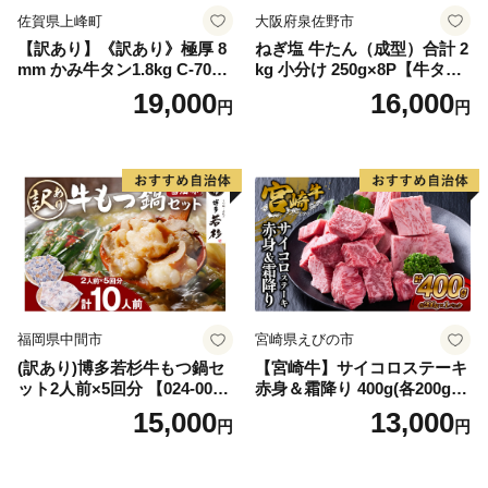
佐賀県上峰町
大阪府泉佐野市
【訳あり】《訳あり》極厚 8
ねぎ塩 牛たん（成型）合計 2
mm かみ牛タン1.8kg C-709-
kg 小分け 250g×8P【牛タン
AS
牛肉 焼肉用 薄切り 訳あり サ
19,000
16,000
円
円
イズ不揃い】
福岡県中間市
宮崎県えびの市
(訳あり)博多若杉牛もつ鍋セ
【宮崎牛】サイコロステーキ
ット2人前×5回分 【024-002
赤身＆霜降り 400g(各200g×
7】
１P 計2P) 真空パック 冷凍
15,000
13,000
円
円