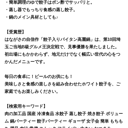
・簡単調理のゆで餃子はポン酢でサッパリと。
・蒸し器でもっちり食感の蒸し餃子。
・鍋のメイン具材としても♪
【受賞歴】
はながさの自信作「餃子入りパイタン高麗鍋」は、第10回埼
玉ご当地B級グルメ王決定戦で、見事優勝を果たしました。
初出場にもかかわらず、地元だけでなく幅広い世代の心をつ
かんだメニューです。
毎日の食卓に！ビールのお供にも！
美味しさと食感の楽しさを組み合わせたホワイト餃子を、ご
家庭でもお楽しみください。
【検索用キーワード】
肉の加工品 国産 冷凍食品 水餃子 蒸し餃子 焼き餃子 ボリュー
ム 鍋パーティー 餃子パーティー ギョーザ 女子会 簡単 もちも