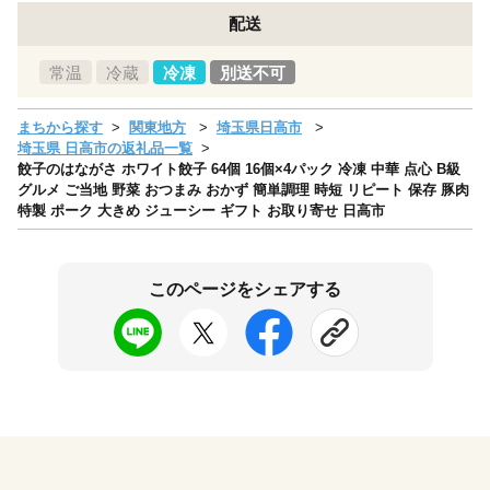
配送
常温
冷蔵
冷凍
別送不可
まちから探す
関東地方
埼玉県日高市
埼玉県 日高市の返礼品一覧
餃子のはながさ ホワイト餃子 64個 16個×4パック 冷凍 中華 点心 B級
グルメ ご当地 野菜 おつまみ おかず 簡単調理 時短 リピート 保存 豚肉
特製 ポーク 大きめ ジューシー ギフト お取り寄せ 日高市
このページをシェアする