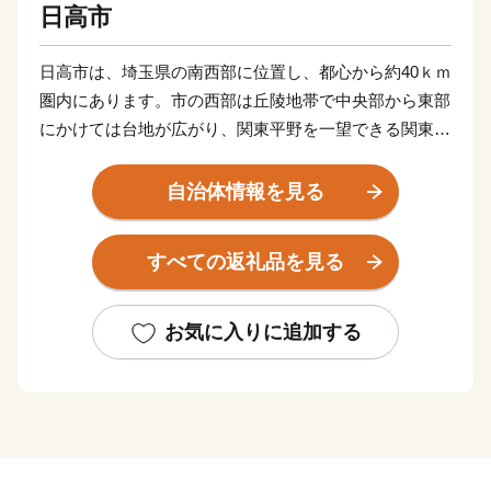
日高市
日高市は、埼玉県の南西部に位置し、都心から約40ｋｍ
圏内にあります。市の西部は丘陵地帯で中央部から東部
にかけては台地が広がり、関東平野を一望できる関東百
名山の日和田山(ひわださん)からは、晴れた日には東京
スカイツリーが望めます。
自治体情報を見る
また、市内を流れる清流・高麗川(こまがわ)が蛇行して
すべての返礼品を見る
形作られた巾着田(きんちゃくだ)には、秋には500万本
を超える曼珠沙華(まんじゅしゃげ)が、真紅の絨毯のよ
うに咲く日本有数の群生地があります。
お気に入りに追加する
東部は日光街道の杉並木や武蔵野の面影を残す雑木林が
点在し、緑と清流に囲まれた自然豊かなまちです。
市の特産品は茶、栗、ウドで、特に栗は大粒で甘い「高