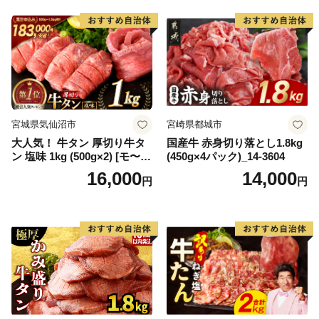
宮城県気仙沼市
宮崎県都城市
大人気！ 牛タン 厚切り牛タ
国産牛 赤身切り落とし1.8kg
ン 塩味 1kg (500g×2) [モ〜ラ
(450g×4パック)_14-3604
ンド 宮城県 気仙沼市 205646
16,000
14,000
円
円
60] 肉 牛肉 精肉 牛たん 牛タ
ン塩 牛たん塩 冷凍 焼肉 BB
Q アウトドア バーベキュー
厚切り タン