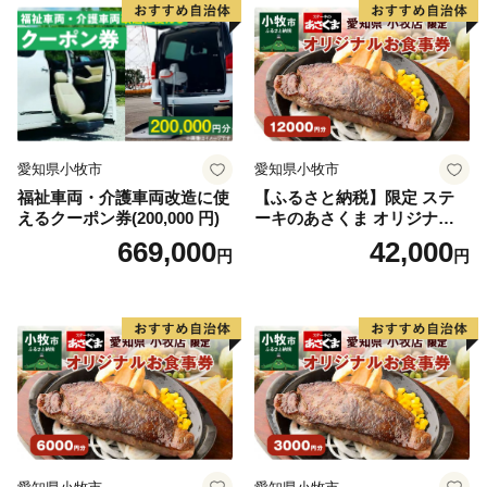
◆同一年内で複数回の寄附を行った場合でも、その都度
お礼品を受け取ることができます。受け取り回数の制限
はありません。
◆お礼品のお届けは寄附金の納付確定後、委託事業者を
通じて事業者へ発注いたします。お届け時期は、各お礼
品のページにてご確認ください。
愛知県小牧市
愛知県小牧市
※日時指定や発送時期を早める等の個別対応はいたしか
福祉車両・介護車両改造に使
【ふるさと納税】限定 ステ
ねます。
えるクーポン券(200,000 円)
ーキのあさくま オリジナル
◆受け取りができず返送となったお礼品については、再
お食事券 12000円 お好きなメ
669,000
42,000
円
円
度の送付をいたしかねます。
ニュー 好きなだけ コーンス
ープ カレー サラダ プリン ソ
◆寄附金受領証明書はお礼品とは別に送付します。
フトクリーム デザート 愛知
◆ワンストップ希望有無に関わらず 全寄附者へ「寄附
県 小牧店 小牧市 チケット 送
料無料
金受領証明書（圧着ハガキ）のみ」送付します。
※ワンストップ特例制度の適用を希望される場合は、送
付する「寄附金受領証明書（圧着ハガキ）」の案内に従
い申請してください。
※オンライン申請をご希望の場合は、「自治体マイペー
ジ」より申請をお願いいたします。