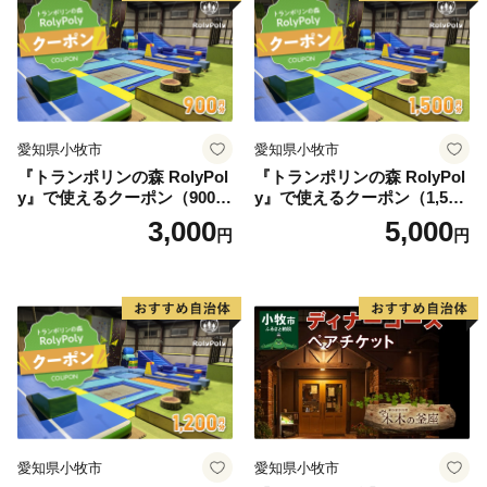
お祝 誕生日 記念日 名鉄小牧
ホテル 愛知県 小牧市 送料無
料
愛知県小牧市
愛知県小牧市
『トランポリンの森 RolyPol
『トランポリンの森 RolyPol
y』で使えるクーポン（900
y』で使えるクーポン（1,500
円）
円）
3,000
5,000
円
円
愛知県小牧市
愛知県小牧市