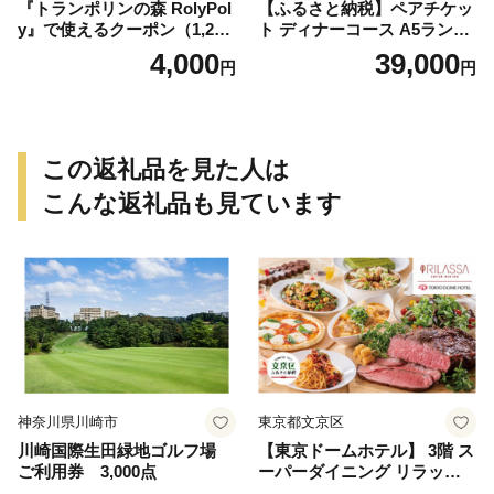
『トランポリンの森 RolyPol
【ふるさと納税】ペアチケッ
y』で使えるクーポン（1,200
ト ディナーコース A5ランク
円）
飛騨牛 コース 記念日 お誕生
4,000
39,000
円
円
日 特別な日 完全個室 ノンア
ルコール スパークリングワ
イン 1本付き デザート ドリ
ンク セレブレ お食事券 愛知
県 小牧市 送料無料
この返礼品を見た人は
こんな返礼品も見ています
神奈川県川崎市
東京都文京区
川崎国際生田緑地ゴルフ場
【東京ドームホテル】 3階 ス
ご利用券 3,000点
ーパーダイニング リラッサ
ランチブッフェ お食事券 大