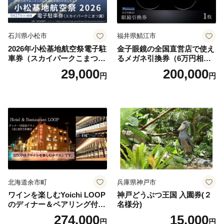
石川県小松市
福井県鯖江市
2026年小松基地航空祭電子駐
金子眼鏡の全国直営店で使え
車券（スカイパークこまつ
るメガネ引換券（6万円相
翼） 駐車場 シャトルバスの
当） Platinum
29,000
200,000
円
円
りばすぐ 石川県 小松市
北海道余市町
兵庫県神戸市
ワインを楽しむYoichi LOOP
神戸どうぶつ王国 入園券(２
のディナー＆ペアリング付宿
名様分)
泊プラン＜デラックスツイン
274,000
15,000
円
円
＞