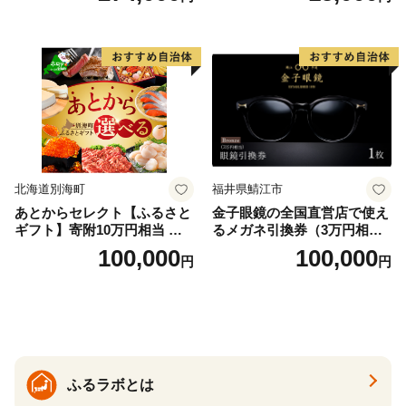
北海道別海町
福井県鯖江市
あとからセレクト【ふるさと
金子眼鏡の全国直営店で使え
ギフト】寄附10万円相当 あ
るメガネ引換券（3万円相
とから選べる！ ギフト いく
当） Bronze
100,000
100,000
円
円
ら ほたて 海鮮 牛肉 別海町
ケーキ アイス （ 後から 選べ
る カタログ カタログポイン
ト カタログギフト あとから
カタログ あとからカタログ
ポイント あとからカタログ
ギフト ふるさと納税 ）
ふるラボとは