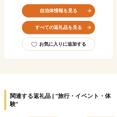
香取市には、日本の原風景を感じさせる田園・里山が
広がっており、水郷筑波国定公園に位置する利根川周辺
自治体情報を見る
の自然景観をはじめ、東国三社の一つ「香取神宮」や日
本で初めて実測地図を作成した「伊能忠敬旧宅跡」（国
すべての返礼品を見る
指定史跡）のほか、江戸時代から昭和初期に建てられた
商家や土蔵が軒を連ねる「佐原の町並み」（国選定重要
伝統的建造物群保存地区）など、水と緑に囲まれた自
お気に入りに追加する
然・歴史・文化に彩られたまちです。
また、ユネスコ無形文化遺産に登録されている佐原の
山車行事をはじめ、地域の特性を活かした祭礼や行事も
数多くあります。
香取市では、「豊かな暮らしを育む 歴史文化・自然
の郷 香取～人が輝き 人が集うまち～」を目指したま
ちづくりを進めています。
関連する返礼品 | "旅行・イベント・体
験"
【寄付に関する注意事項】
◆お礼品の贈呈は、市外にお住まいの方です。