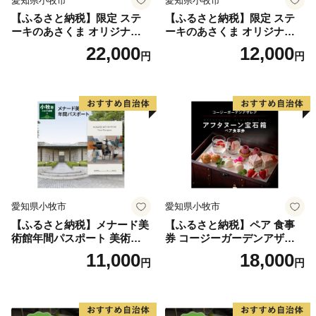
愛知県小牧市
愛知県小牧市
※書類提出をご希望の場合は、「寄附金税額控除に係る
【ふるさと納税】限定 ステ
【ふるさと納税】限定 ステ
ーキのあさくま オリジナル
ーキのあさくま オリジナル
申告特例申請書」に必要事項を記入の上、提出してくだ
お食事券 6000円 お好きなメ
お食事券 3000円 お好きなメ
22,000
12,000
さい。
円
円
ニュー 好きなだけ コーンス
ニュー 好きなだけ コーンス
ープ カレー サラダ プリン ソ
ープ カレー サラダ プリン ソ
フトクリーム デザート 愛知
フトクリーム デザート 愛知
県 小牧店 小牧市 チケット 送
県 小牧店 小牧市 チケット 送
料無料
料無料
愛知県小牧市
愛知県小牧市
【ふるさと納税】メナード美
【ふるさと納税】ペア 食事
術館年間パスポート 美術館
券 コージーガーデンアザレ
メナード アート
ア アフタヌーン宝石箱 ホテ
11,000
18,000
円
円
ル特製 デザート 6種類 サン
ドウィッチ コーヒー または
紅茶 スイーツ アフタヌーン
ティー チケット 券 2名様分