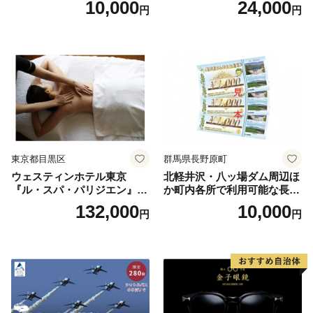
10,000
24,000
円
円
人1名様分 関東 東京 ご利用
券 ランチ 昼食 食事券 レスト
ラン ブッフェ 東京都 お食事
券
東京都目黒区
群馬県長野原町
ウェスティンホテル東京
北軽井沢・八ッ場ダム周辺ほ
『ル・スパ・パリジエン』選
か町内各所で利用可能な長野
べるボディセラピー90分/1名
原町ふるさと感謝券（3,000
132,000
10,000
円
円
円分）【トラベル 観光 旅行
お土産 群馬県 長野原町 北軽
井沢】