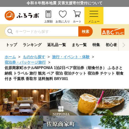
令和８年熊本地震 災害支援寄付受付について
上限額
お気に入り
カート
メニュー
検索
トップ
ランキング
返礼品一覧
まち一覧
特集
初心者ガイド
ホーム
ものから探す
旅行・イベント・体験
宿泊券・パッケージ旅行
佐原商家町ホテルNIPPONIA 1泊2日ペア宿泊券（朝食付き） ふるさと
納税 トラベル 旅行 観光 ペア 宿泊 宿泊チケット 宿泊券 チケット 朝食
付き 千葉県 香取市 送料無料 BRY001