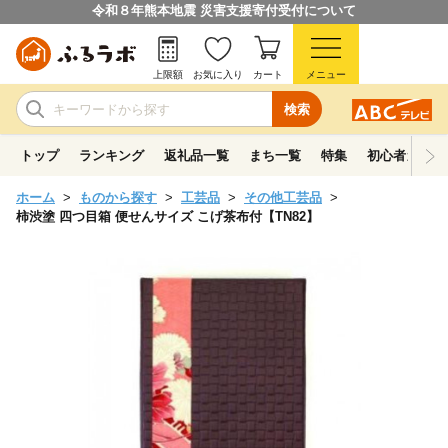
令和８年熊本地震 災害支援寄付受付について
上限額
お気に入り
カート
メニュー
検索
トップ
ランキング
返礼品一覧
まち一覧
特集
初心者ガイド
ホーム
ものから探す
工芸品
その他工芸品
柿渋塗 四つ目箱 便せんサイズ こげ茶布付【TN82】