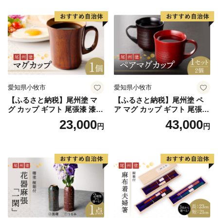
愛知県小牧市
愛知県小牧市
【ふるさと納税】尾州塗 マ
【ふるさと納税】尾州塗 ペ
グ カップ ギフト 尾張漆 漆
ア マグ カップ ギフト 尾張漆
漆器 漆器工芸 工芸品 芸術性
漆 漆器 漆器工芸 工芸品 芸術
23,000
43,000
円
円
実用性 抗菌性 美味しく安全
性 実用性 抗菌性 美味しく安
な食事 手作り 贈答用 くつろ
全な食事 手作り 贈答用 くつ
ぎ おうち時間 プレゼント 抗
ろぎ おうち時間 プレゼント
ウイルス効果 お取り寄せ 愛
抗ウイルス効果 お取り寄せ
知県 小牧市 送料無料
愛知県 小牧市 送料無料