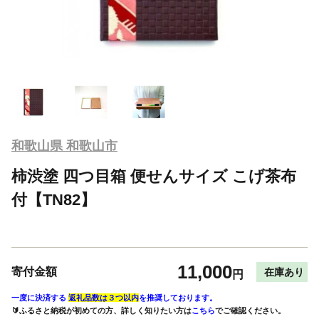
和歌山県 和歌山市
柿渋塗 四つ目箱 便せんサイズ こげ茶布
付【TN82】
11,000
寄付金額
在庫あり
円
一度に決済する
返礼品数は３つ以内
を推奨しております。
🔰ふるさと納税が初めての方、詳しく知りたい方は
こちら
でご確認ください。