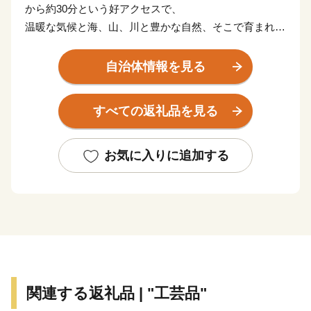
から約30分という好アクセスで、
温暖な気候と海、山、川と豊かな自然、そこで育まれる
海の幸や山の幸などの食の多様性と魅力をもっていま
す。
自治体情報を見る
また、徳川御三家、徳川吉宗の居城・和歌山城や、平成
すべての返礼品を見る
29年度日本遺産「絶景の宝庫 和歌の浦」が認定される
など、万葉の時代から連なる歴史文化をもっています。
お気に入りに追加する
関連する返礼品 | "工芸品"