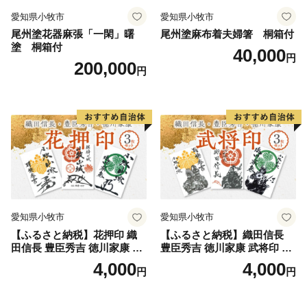
愛知県小牧市
愛知県小牧市
尾州塗花器麻張「一閑」曙
尾州塗麻布着夫婦箸 桐箱付
塗 桐箱付
40,000
円
200,000
円
愛知県小牧市
愛知県小牧市
【ふるさと納税】花押印 織
【ふるさと納税】織田信長
田信長 豊臣秀吉 徳川家康 3
豊臣秀吉 徳川家康 武将印 3
枚 セット 戦国 武将 小牧山城
枚 セット イラスト 戦国 武将
4,000
4,000
円
円
墨絵 龍画師 書道アーティス
小牧山城 墨絵 龍画師 書道ア
ト 池谷公智 渾身の一作 作品
ーティスト 池谷公智 渾身の
雑貨 工芸品 グッズ 愛知県 小
一作 作品 雑貨 工芸品 グッズ