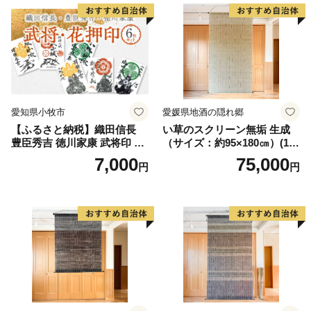
牧市 お取り寄せ 送料無料
愛知県 小牧市 お取り寄せ 送
料無料
愛知県小牧市
愛媛県地酒の隠れ郷
【ふるさと納税】織田信長
い草のスクリーン無垢 生成
豊臣秀吉 徳川家康 武将印 花
（サイズ：約95×180㎝）(14
押印 6枚 セット イラスト 戦
3)
7,000
75,000
円
円
国 武将 小牧山城 墨絵 龍画師
書道アーティスト 池谷公智
渾身の一作 作品 雑貨 工芸品
グッズ 愛知県 小牧市 お取り
寄せ 送料無料