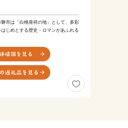
赤磐市は「白桃発祥の地」として、多彩
をはじめとする歴史・ロマンがあふれる
を“未来”へつなぎ、すべての人が健康で
暮らせるまちを創りたい。こんな夢を実
が一体となったまちづくりを推進してい
ふるさと赤磐市"への思い。その思い
によってかたちにしてみませんか。
さとの発展のために大切に使わせていた