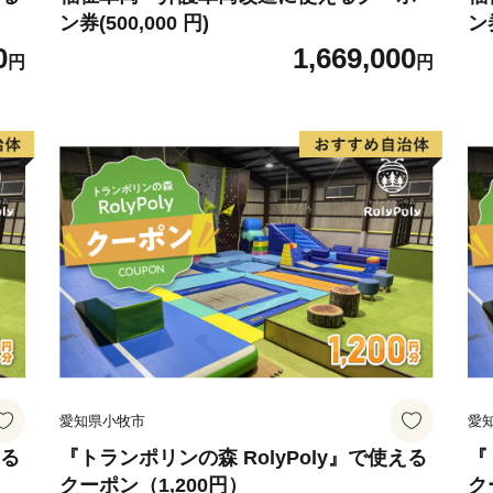
ン券(500,000 円)
ン券
0
1,669,000
円
円
愛知県小牧市
愛
える
『トランポリンの森 RolyPoly』で使える
『
クーポン（1,200円）
ク