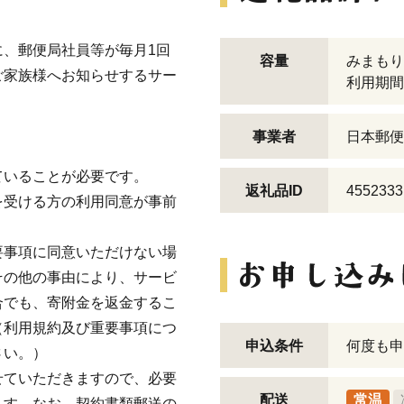
、郵便局社員等が毎月1回
容量
みまもり
ご家族様へお知らせするサー
利用期間
事業者
日本郵便
ていることが必要です。
返礼品ID
4552333
を受ける方の利用同意が事前
要事項に同意いただけない場
その他の事由により、サービ
合でも、寄附金を返金するこ
（利用規約及び重要事項につ
申込条件
何度も申
さい。）
せていただきますので、必要
配送
常温
ます。なお、契約書類郵送の