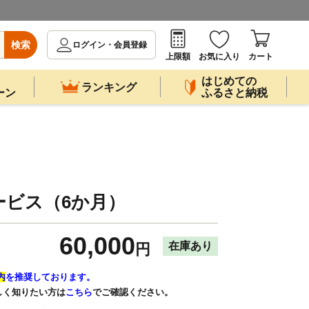
検索
ログイン・会員登録
上限額
お気に入り
カート
はじめての
ランキング
ーン
ふるさと納税
ービス（6か月）
60,000
在庫あり
円
内
を推奨しております。
しく知りたい方は
こちら
でご確認ください。