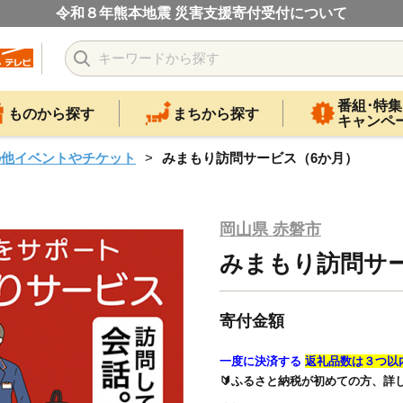
令和８年熊本地震 災害支援寄付受付について
番組･特集
ものから探す
まちから探す
キャンペ
の他イベントやチケット
みまもり訪問サービス（6か月）
岡山県 赤磐市
みまもり訪問サ
寄付金額
一度に決済する
返礼品数は３つ以
🔰ふるさと納税が初めての方、詳