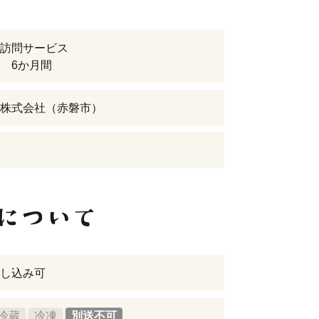
訪問サービス
 6か月間
株式会社（赤磐市）
し込み可
冷蔵
冷凍
別送不可