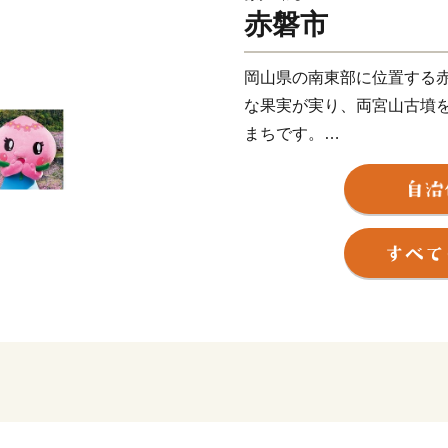
赤磐市
岡山県の南東部に位置する
な果実が実り、両宮山古墳
まちです。
このすばらしい“ふるさと”
笑顔にあふれ、いきいきと
現するために、市民と行政
ます。
皆さんの心にいつまでも残る
を 赤磐ふるさと応援寄附金
いただいたご寄附は、ふる
だきます。