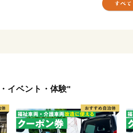
市町村の商業の中心として
現在は、大型商業施設や大
か、本市特産品で約1000
伝統と技術を受け継ぎ、今
て評価を得ています。
これまでの歴史と伝統を守
まち」の実現のために市民
む“Walkable City M
るための政策を推進してい
行・イベント・体験"