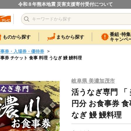
令和８年熊本地震 災害支援寄付受付について
番組･特集
ものから探す
まちから探す
キャンペ
食事券・入場券・優待券
食事券 チケット 食事 料理 うなぎ 鰻 鰻料理
岐阜県 美濃加茂市
活うなぎ専門 「 美
円分 お食事券 食
なぎ 鰻 鰻料理