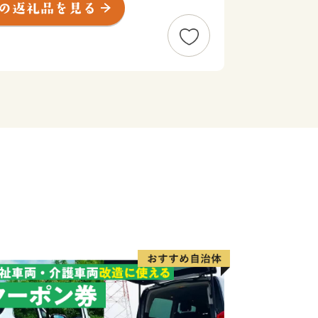
栄えてきました。
手企業が工場を構える工業団地があるほ
年の歴史がある「堂上蜂屋柿」は、その
や全国でも有名な地域食品ブランドとし
りながら、「健康なまち」「持続可能な
・団体・企業・市役所が一体となって歩
INOKAMO”として、健康な心・体・社会を整え
ます！