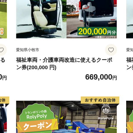
愛知県小牧市
愛
える
福祉車両・介護車両改造に使えるクーポ
福
ン券(200,000 円)
ン券
0
669,000
円
円