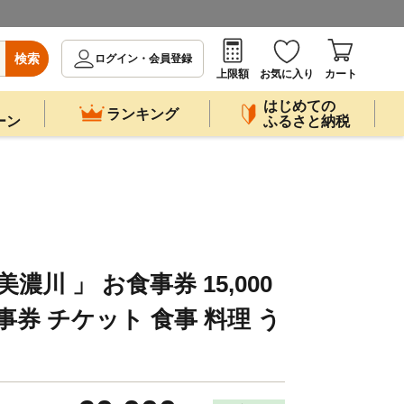
検索
ログイン・会員登録
上限額
お気に入り
カート
はじめての
ランキング
ーン
ふるさと納税
濃川 」 お食事券 15,000
事券 チケット 食事 料理 う