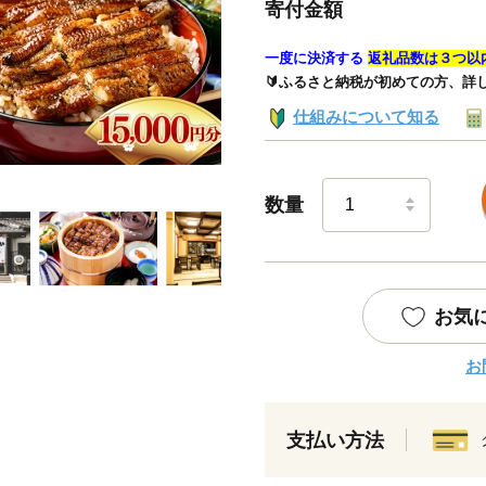
寄付金額
一度に決済する
返礼品数は３つ以
🔰ふるさと納税が初めての方、詳
仕組みについて知る
数量
お気
お
支払い方法