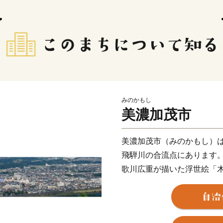
みのかもし
美濃加茂市
美濃加茂市（みのかもし）
飛騨川の合流点にあります
歌川広重が描いた浮世絵「
た中山道五十一番の宿場、
た。
宿場町として栄えたまちと