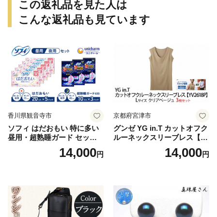
この返礼品を見た人は
こんな返礼品も見ています
香川県観音寺市
京都府宮津市
ソフィ はだおもい 特に多い
グンゼ YG in.T カットオフク
昼用・超熟睡ガード セット
ルーネックスリーブレス【Y
羽付き ナプキン 生理用品 サ
V2618P】Lサイズ クリアベ
14,000
14,000
円
円
ニタリー ユニ・チャーム
ージュ3枚セット [№5716-04
32]