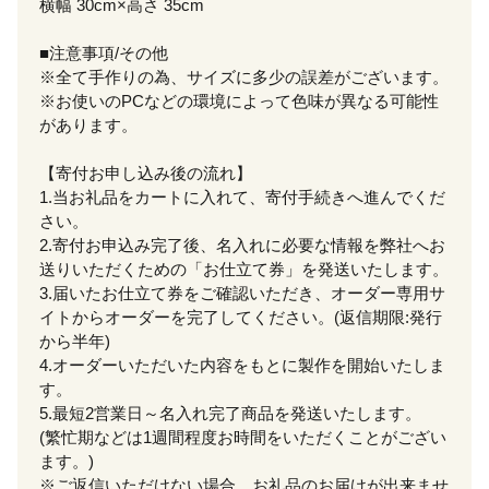
横幅 30cm×高さ 35cm
■注意事項/その他
※全て手作りの為、サイズに多少の誤差がございます。
※お使いのPCなどの環境によって色味が異なる可能性
があります。
【寄付お申し込み後の流れ】
1.当お礼品をカートに入れて、寄付手続きへ進んでくだ
さい。
2.寄付お申込み完了後、名入れに必要な情報を弊社へお
送りいただくための「お仕立て券」を発送いたします。
3.届いたお仕立て券をご確認いただき、オーダー専用サ
イトからオーダーを完了してください。(返信期限:発行
から半年)
4.オーダーいただいた内容をもとに製作を開始いたしま
す。
5.最短2営業日～名入れ完了商品を発送いたします。
(繁忙期などは1週間程度お時間をいただくことがござい
ます。)
※ご返信いただけない場合、お礼品のお届けが出来ませ