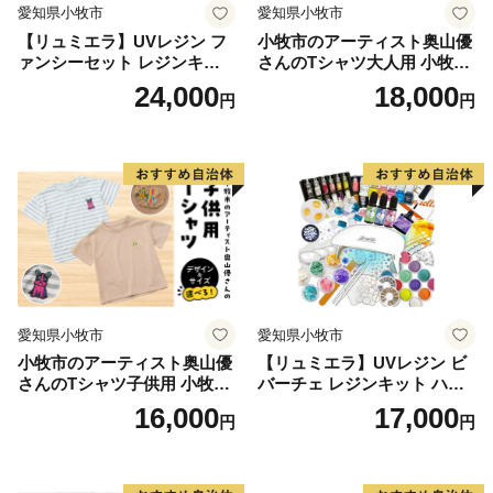
愛知県小牧市
愛知県小牧市
【リュミエラ】UVレジン フ
小牧市のアーティスト奥山優
ァンシーセット レジンキッ
さんのTシャツ大人用 小牧市
ト ハンドメイド レジンクラ
制70周年記念
24,000
18,000
円
円
フト アクセサリーキット 手
作り セット レジン LEDライ
ト
愛知県小牧市
愛知県小牧市
小牧市のアーティスト奥山優
【リュミエラ】UVレジン ビ
さんのTシャツ子供用 小牧市
バーチェ レジンキット ハン
制70周年記念
ドメイド レジンクラフト ア
16,000
17,000
円
円
クセサリーキット 手作り セ
ット レジン LEDライト