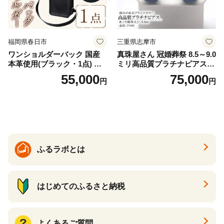
福岡県春日市
三重県志摩市
ワンショルダーバック 国産
真珠屋さん 冠婚葬祭 8.5～9.0
本革使用(ブラック・1点) 鞄
ミリ高品質プラチナピアス P
バック バッグ カバン レザー
t900 志摩産アコヤ真珠 ブラ
55,000
75,000
円
円
国産 日本製 牛革 黒 革 革製
ックパール 黒真珠
品 手作り 男性 女性 レディー
ス メンズ【ksg1307-bk】【Z
enis】
ふるラボとは
はじめてのふるさと納税
よくあるご質問