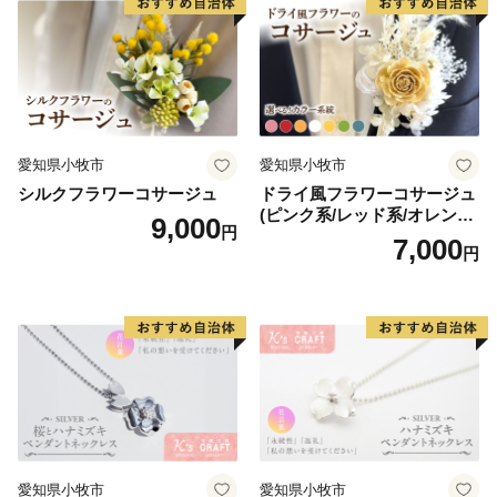
愛知県小牧市
愛知県小牧市
シルクフラワーコサージュ
ドライ風フラワーコサージュ
(ピンク系/レッド系/オレンジ
9,000
円
系/ホワイト系/イエロー系/グ
7,000
円
リーン系/ブルー系）
愛知県小牧市
愛知県小牧市