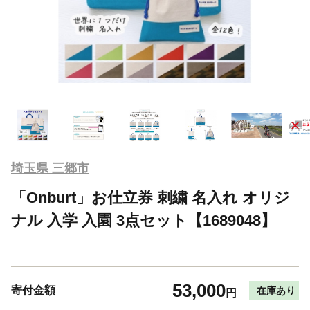
埼玉県 三郷市
「Onburt」お仕立券 刺繍 名入れ オリジ
ナル 入学 入園 3点セット【1689048】
53,000
寄付金額
在庫あり
円