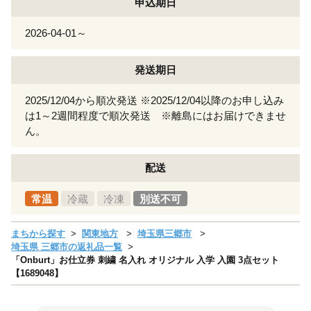
申込期日
2026-04-01～
発送期日
2025/12/04から順次発送 ※2025/12/04以降のお申し込み
は1～2週間程度で順次発送 ※離島にはお届けできませ
ん。
配送
常温
冷蔵
冷凍
別送不可
まちから探す
関東地方
埼玉県三郷市
埼玉県 三郷市の返礼品一覧
「Onburt」お仕立券 刺繍 名入れ オリジナル 入学 入園 3点セット
【1689048】