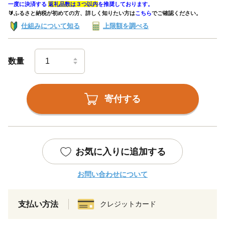
一度に決済する
返礼品数は３つ以内
を推奨しております。
🔰ふるさと納税が初めての方、詳しく知りたい方は
こちら
でご確認ください。
仕組みについて知る
上限額を調べる
数量
寄付する
お気に入りに追加する
お問い合わせについて
支払い方法
クレジットカード