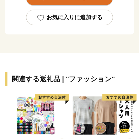
として、にぎわいを見せています。
三郷市は道路交通網の整備も進んでいます。江戸川に
建設中の三郷流山橋が令和５年度に開通予定であるとと
お気に入りに追加する
もに、常磐自動車道三郷料金所スマートインターチェン
ジは、大型車も利用可能となっており、今後は、フルイ
ンター化への整備を進めています。
三郷市は平成２５年３月に「日本一の読書のまち」を
宣言しました。「読書活動をとおして人と人との絆を結
び、誰もが、いつでも読書に親しみ、心豊かに暮らすこ
とができる、文化のかおり高いまち」を目指す将来像に
関連する返礼品 | "ファッション"
掲げ、「全国家読ゆうびんコンクール」、「秋の読書ま
つり」など多くの事業を実施しています。
これまで続いてきた三郷市の発展をさらに飛躍させ、
「きらりとひかる田園都市みさと～人にも企業にも選ば
れる魅力的なまち～」の実現を目指し、これまで以上に
魅力あるまちづくりを進めてまいります。