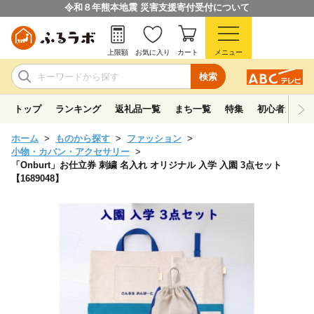
令和８年熊本地震 災害支援寄付受付について
上限額
お気に入り
カート
メニュー
検索
トップ
ランキング
返礼品一覧
まち一覧
特集
初心者ガイド
ホーム
ものから探す
ファッション
小物・カバン・アクセサリー
「Onburt」お仕立券 刺繍 名入れ オリジナル 入学 入園 3点セット
【1689048】