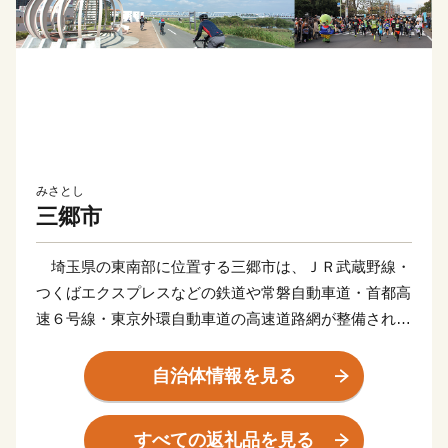
みさとし
三郷市
埼玉県の東南部に位置する三郷市は、ＪＲ武蔵野線・
つくばエクスプレスなどの鉄道や常磐自動車道・首都高
速６号線・東京外環自動車道の高速道路網が整備されて
おり、新三郷ららシティや三郷中央地区のまち開き、三
郷インターチェンジ周辺の土地区画整理などにより、人
自治体情報を見る
口増加と企業進出が進む一方で、豊かな自然に恵まれ、
四季折々の景色を楽しむことができる魅力あふれるまち
すべての返礼品を見る