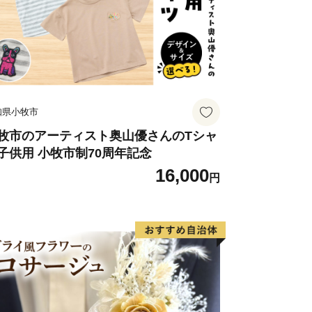
食品・電力などの大工場が進出し、播磨
ました。
村・伊保村・曽根町が合併して高砂市
には阿弥陀村・米田町を合併、翌年北
知県小牧市
なり、一層の発展を目指しています。
牧市のアーティスト奥山優さんのTシャ
子供用 小牧市制70周年記念
神社・鹿嶋神社・曽根天満宮・十輪寺な
16,000
史跡も多く、市内各神社の秋祭りなどの
円
る観光地にもなっており、東播磨地域の
います。