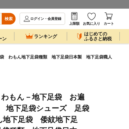
検索
ログイン・会員登録
上限額
お気に入り
カート
はじめての
ランキング
ーン
ふるさと納税
下足袋 わもん地下足袋種類 地下足袋日本製 地下足袋職人
－わもん－地下足袋 お遍
m） 地下足袋シューズ 足袋
ん地下足袋 倭紋地下足