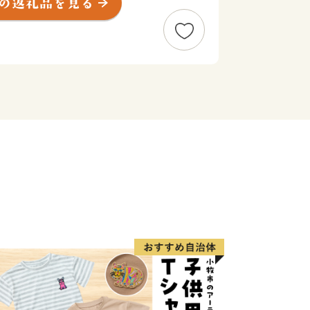
の地であったため、多くの歌人たちにも
ぎがてに思へれば 心恋しき可古の島見
、多くの和歌が詠まれ万葉集などの数々
たのは、姫路城主池田輝政公が慶長6年
れを高砂に導いて加古川舟運の河口港を
によって本格的な町づくりが進められ、
になってからのことです。この時代には
か製塩業や綿業、採石業などの地場産業
に行われました。
などの大都市に近いことや豊富な用水が
い遠浅の海岸などが企業の立地条件とな