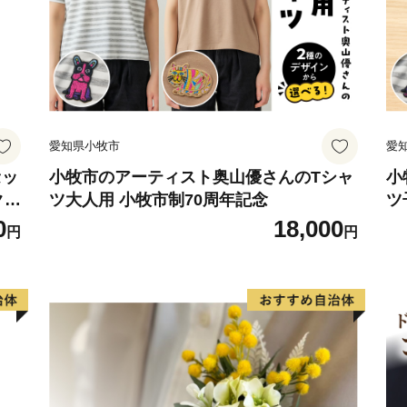
って、機械・製紙・化学・
臨海工業地帯の中核となり
昭和29年には高砂町・荒井
が誕生し、その後昭和31年
愛知県小牧市
愛
浜村を併せ現在の高砂市に
セッ
小牧市のアーティスト奥山優さんのTシャ
小
クラ
ツ大人用 小牧市制70周年記念
ツ
市内には、高砂神社・生石
ト
0
18,000
どの社寺や石の宝殿などの
円
円
行事には多くの人々が訪れ
中核都市として、前進して