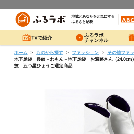
地域とあなたを元気にする
ふるさと納税
ふるラボ
TVで紹介
チャンネル
ホーム
ものから探す
ファッション
その他ファ
地下足袋 倭紋－わもん－地下足袋 お遍路さん（24.0
技 五つ星ひょうご選定商品