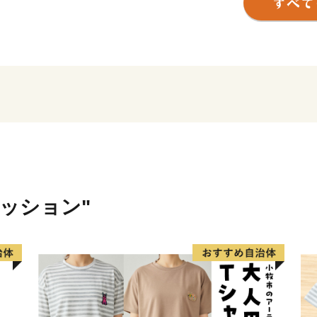
す。
また、高砂は古くから景勝
愛され、「稲日野も行き過
ゆ（柿本人麿）」をはじめ
の歌集を賑わせています。
近世になって高砂が発展し
（1601年）に加古川の流
開き、その後、本田忠政公
ァッション"
加古川流域の物資の集散地
付近の村々では米作りのほ
が発達し、商品流通も盛ん
近現代になると大阪や神戸
あること、埋め立てしやす