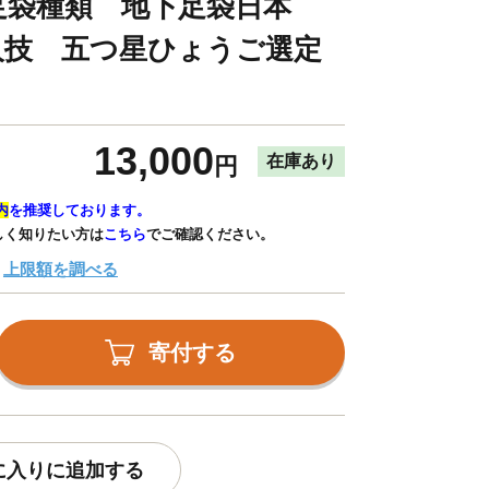
足袋種類 地下足袋日本
人技 五つ星ひょうご選定
13,000
在庫あり
円
内
を推奨しております。
しく知りたい方は
こちら
でご確認ください。
上限額を調べる
寄付する
に入りに追加する