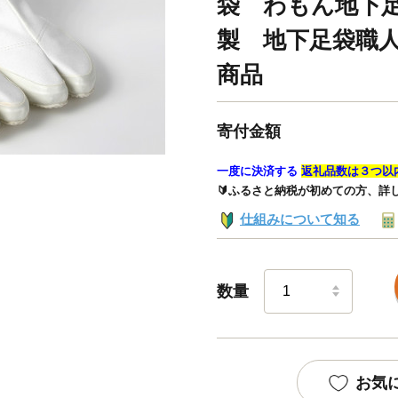
袋 わもん地下
製 地下足袋職
商品
寄付金額
一度に決済する
返礼品数は３つ以
🔰ふるさと納税が初めての方、詳
仕組みについて知る
数量
お気