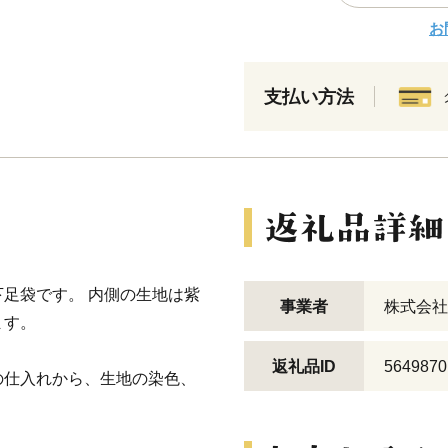
お
支払い方法
足袋です。 内側の生地は紫
事業者
株式会社
ます。
返礼品ID
5649870
の仕入れから、生地の染色、