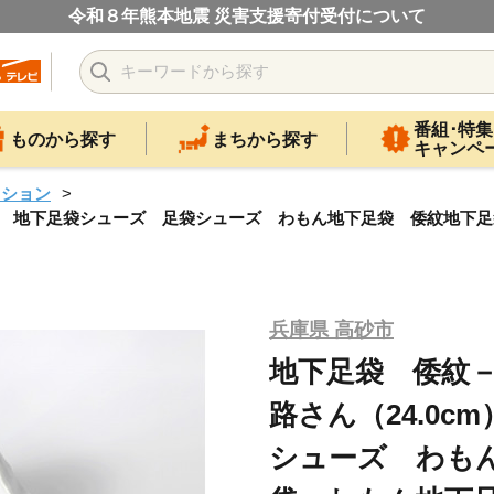
令和８年熊本地震 災害支援寄付受付について
番組･特集
ものから探す
まちから探す
キャンペ
ッション
cm） 地下足袋シューズ 足袋シューズ わもん地下足袋 倭紋地
兵庫県 高砂市
地下足袋 倭紋
路さん（24.0c
シューズ わも