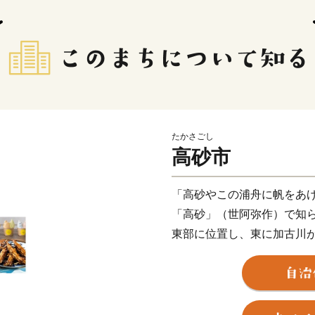
たかさごし
高砂市
「高砂やこの浦舟に帆をあ
「高砂」（世阿弥作）で知
東部に位置し、東に加古川
から白砂青松の風光明媚な
西部の日笠山や中央部の竜
れており、原始・古代の人