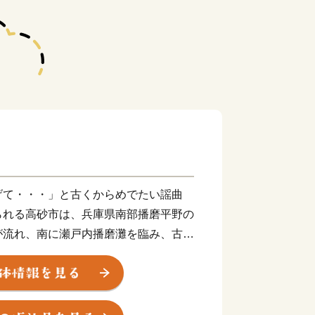
げて・・・」と古くからめでたい謡曲
られる高砂市は、兵庫県南部播磨平野の
が流れ、南に瀬戸内播磨灘を臨み、古く
泊として栄えてきました。
山などの丘陵地には多くの遺跡が発見さ
々の暮らしぶりをしのぶことができま