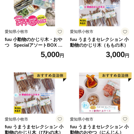
介護」を３本柱に、いつもの暮らしに「しあわせ」を感
じるまちづくりに取り組んでいます。
皆様からいただきましたご寄附は、先人から受け継い
だ文化や歴史、自然環境の保全、そして未来を担う子ど
愛知県小牧市
愛知県小牧市
もたちのために大切に活用させていただきます。
fuu 小動物のかじり木・おや
fuu うまうまセレクション 小
ふるさと納税を通じて甲賀市を応援くださいますよう
つ SpecialアソートBOX mi
動物のかじり木（ももの木）
お願い申し上げます。
ni（1個）
5,000
3,000
円
円
愛知県小牧市
愛知県小牧市
fuu うまうまセレクション 小
fuu うまうまセレクション 小
動物のかじり木（びわの木）
動物のおやつ（にんじん）