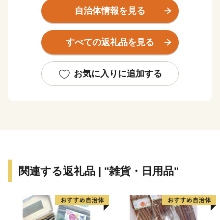
（火）17:00をもって廃止することになりました。
自治体情報を見る
現在保有されているポイントについては、ポイント交換
専用サイトにてご利用いただけます。
すべての返礼品を見る
ポイント交換の対象者には、ポイント交換専用サイト
URLを別途ご案内しております。
お気に入りに追加する
滋賀県の東南部に位置する甲賀市は、海外でも有名な甲
賀流忍者や、タヌキの置物で知られる信楽焼のふるさと
です。
また、聖武天皇が造営した紫香楽宮跡や東海道の宿場
町の風情が残る町並みなどの観光資源があり、五大銘茶
関連する返礼品 | "雑貨・日用品"
の一つに数えられる朝宮茶や県内最大の生産量を誇る土
山茶、忍者や山伏を起源とする薬業などの地場産業が盛
んです。
甲賀市では、「子育て・教育」「地域経済」「福祉・