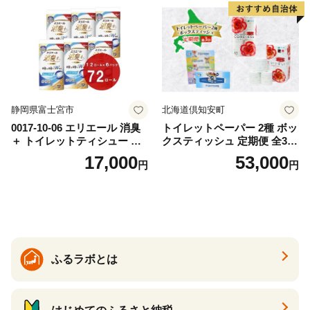
ー 消耗品 備蓄 送料無料 北海
道 倶知安町 日用品
静岡県富士宮市
北海道倶知安町
0017-10-06 エリエール 消臭
トイレットペーパー 2種 ボッ
＋ トイレットティシュー し
クスティッシュ 定期便 全3
っかり香るフレッシュクリア
回 日本製 まとめ買い 防災
17,000
53,000
円
円
の香り ダブル 12ロール×6パ
常備品 日用雑貨 消耗品 生活
ック 72ロール 25m トイレ
必需品 大容量 備蓄 リサイク
ットペーパー パルプ100％ 消
ル ティッシュ ペーパー まと
臭 防臭 日用品 消耗品 備蓄
め買い 雑貨 倶知安町
ふるラボとは