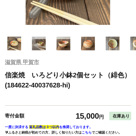
滋賀県 甲賀市
信楽焼 いろどり小鉢2個セット（緋色）
(184622-40037628-hi)
15,000
寄付金額
在庫あり
円
一度に決済する
返礼品数は３つ以内
を推奨しております。
🔰ふるさと納税が初めての方、詳しく知りたい方は
こちら
でご確認ください。