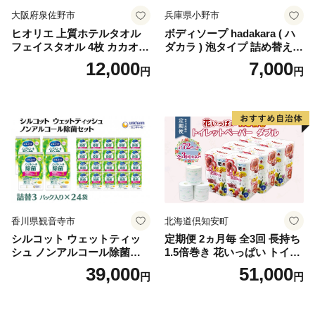
大阪府泉佐野市
兵庫県小野市
ヒオリエ 上質ホテルタオル
ボディソープ hadakara ( ハ
フェイスタオル 4枚 カカオ
ダカラ ) 泡タイプ 詰め替え 4
【タオル 泉州タオル 吸水 普
40ml×4袋 ボディーソープ 泡
12,000
7,000
円
円
段使い 無地 シンプル 日用品
ボディソープ 泡 日用品 消耗
ふわふわ ふかふか 家族 たお
品 バス用品 大容量 いい 匂い
る 一人暮らし】
ボディ 保湿 LION ライオン
泡石鹸 石鹸 兵庫 兵庫県 小野
市
香川県観音寺市
北海道倶知安町
シルコット ウェットティッ
定期便 2ヵ月毎 全3回 長持ち
シュ ノンアルコール除菌詰
1.5倍巻き 花いっぱい トイレ
替（43枚×3P）×24袋 日用品
ットペーパー ダブル 45ｍ 計
39,000
51,000
円
円
おもちゃ 拭き取り 手拭き 外
72ロール 全18種 花柄 プリン
出時 お出かけ時 食事前 緑茶
ト ハーブ 香り付き 日本製 ま
カテキン配合
とめ買い 防災 常備品 ペーパ