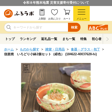
令和８年熊本地震 災害支援寄付受付について
上限額
お気に入り
カート
メニュー
検索
トップ
ランキング
返礼品一覧
まち一覧
特集
初心者ガイド
ホーム
ものから探す
雑貨・日用品
食器・グラス・包丁
信楽焼 いろどり小鉢2個セット（緋色） (184622-40037628-hi)