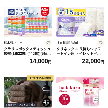
需品 備蓄 ペーパー 紙 北海道
《能代製紙》
倶知安町 日用品
栃木県小山市
神奈川県開成町
クラリスボックスティッシュ
クリネックス 長持ちシャワ
60箱(1箱220組(440枚))(5個入
ートイレ用 トイレットペー
り×12セット)【1256759】
パー（ダブル）64ロール(8ロ
14,000
22,000
円
円
ール×8パック) 開成町 トイレ
ットペーパーダブル 日用品
国産 新生活 ダブル SDGs 備
蓄 防災 エコ 消耗品 生活雑貨
生活用品 無香料 トイレット
ペーパー ダブル といれっと
ぺーぱー トイレ クレシア ト
イレットペーパー [BDBH002
-1]