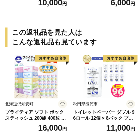
10,000
6,000
円
円
この返礼品を見た人は
こんな返礼品も見ています
北海道倶知安町
秋田県能代市
ブライティア ソフト ボック
トイレットペーパー ダブル 9
スティッシュ 200組 400枚 60
6ロール 12個 × 8パック ブラ
箱 日本製 まとめ買い ティッ
ンカ 再生紙 100％ 芯あり 日
16,000
11,000
円
円
シュ リサイクル 長持 防災 常
用品 消耗品 無香料 生活用品
備品 日用雑貨 消耗品 生活必
備蓄 秋田県 能代市 送料無料