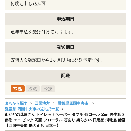
何度も申し込み可
申込期日
通年申込を受け付けております。
発送期日
寄附入金確認日から1ヶ月以内に発送予定です。
配送
常温
冷蔵
冷凍
まちから探す
四国地方
愛媛県四国中央市
愛媛県 四国中央市の返礼品一覧
街かどの花屋さん トイレットペーパー ダブル 48ロール 55m 再生紙 2
倍巻 エコ ピンク 花柄 フローラル 芯あり 柔らかい 日用品 消耗品 備蓄
【四国中央市 紙のまち 日本一】