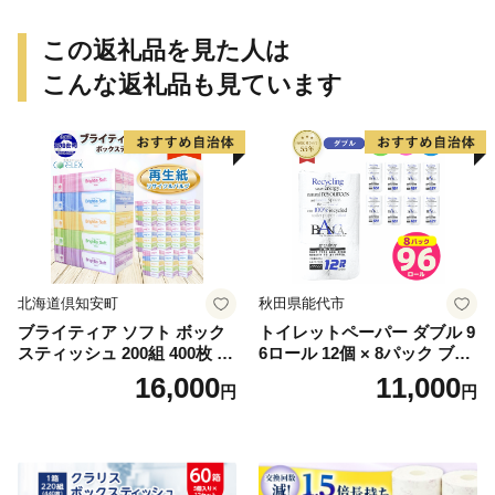
この返礼品を見た人は
こんな返礼品も見ています
北海道倶知安町
秋田県能代市
ブライティア ソフト ボック
トイレットペーパー ダブル 9
スティッシュ 200組 400枚 60
6ロール 12個 × 8パック ブラ
箱 日本製 まとめ買い ティッ
ンカ 再生紙 100％ 芯あり 日
16,000
11,000
円
円
シュ リサイクル 長持 防災 常
用品 消耗品 無香料 生活用品
備品 日用雑貨 消耗品 生活必
備蓄 秋田県 能代市 送料無料
需品 備蓄 ペーパー 紙 北海道
《能代製紙》
倶知安町 日用品