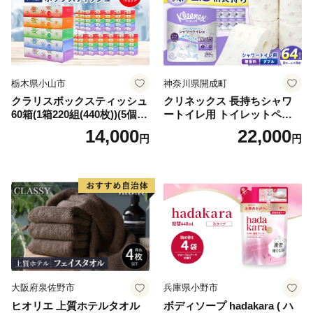
栃木県小山市
神奈川県開成町
クラリスボックスティッシュ
クリネックス 長持ちシャワ
60箱(1箱220組(440枚))(5個入
ートイレ用 トイレットペー
り×12セット)【1256759】
パー（ダブル）64ロール(8ロ
14,000
22,000
円
円
ール×8パック) 開成町 トイレ
ットペーパーダブル 日用品
国産 新生活 ダブル SDGs 備
蓄 防災 エコ 消耗品 生活雑貨
生活用品 無香料 トイレット
ペーパー ダブル といれっと
ぺーぱー トイレ クレシア ト
イレットペーパー [BDBH002
-1]
大阪府泉佐野市
兵庫県小野市
ヒオリエ 上質ホテルタオル
ボディソープ hadakara ( ハ