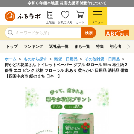
令和８年熊本地震 災害支援寄付受付について
上限額
お気に入り
カート
メニュー
検索
トップ
ランキング
返礼品一覧
まち一覧
特集
初心者ガイド
ホーム
ものから探す
雑貨・日用品
その他雑貨・日用品
街かどの花屋さん トイレットペーパー ダブル 48ロール 55m 再生紙 2
倍巻 エコ ピンク 花柄 フローラル 芯あり 柔らかい 日用品 消耗品 備蓄
【四国中央市 紙のまち 日本一】