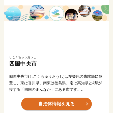
しこくちゅうおうし
四国中央市
四国中央市(しこくちゅうおうし)は愛媛県の東端部に位
置し、東は香川県、南東は徳島県、南は高知県と4県が
接する「四国のまんなか」にある市です。
県都松山市と高松市へは約80 km、高知市までは約60
km、徳島市までは約100 km、大阪市へ約300 km、東京
自治体情報を見る
都まで約800 kmの距離にあります。