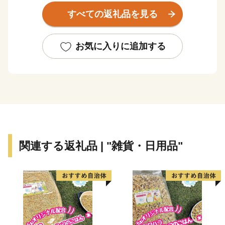
すべての返礼品を見る
古くから「お札と切手以外は何でも揃う」と言われるほ
ど多種多様な紙製品がこの地で現在も生産されていま
す。
お気に入りに追加する
また、紙・パルプ製品分野における自治体別「製造品出
荷額等」で20年連続全国1位となるなど、名実共に「日
本一の紙のまち」です。
【ふるさと納税の対象となる地方団体の指定について】
四国中央市は、総務大臣よりふるさと納税の対象となる
地方団体に指定されました。
関連する返礼品 | "雑貨・日用品"
今後も適正かつ公正な運営に努めて参りますので、どう
か引き続き四国中央市を応援いただきますようお願い致
します。