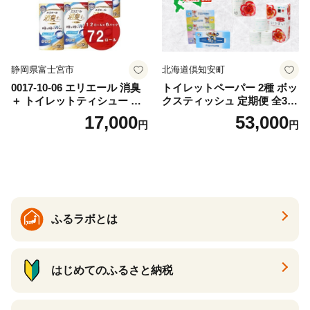
静岡県富士宮市
北海道倶知安町
0017-10-06 エリエール 消臭
トイレットペーパー 2種 ボッ
＋ トイレットティシュー し
クスティッシュ 定期便 全3
っかり香るフレッシュクリア
回 日本製 まとめ買い 防災
17,000
53,000
円
円
の香り ダブル 12ロール×6パ
常備品 日用雑貨 消耗品 生活
ック 72ロール 25m トイレ
必需品 大容量 備蓄 リサイク
ットペーパー パルプ100％ 消
ル ティッシュ ペーパー まと
臭 防臭 日用品 消耗品 備蓄
め買い 雑貨 倶知安町
ふるラボとは
はじめてのふるさと納税