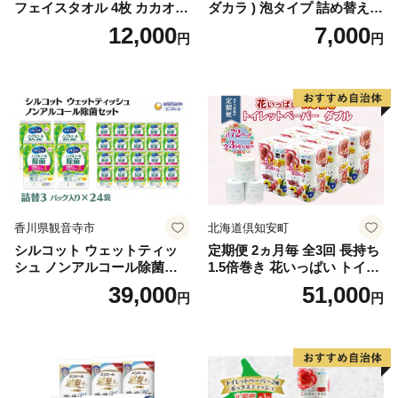
フェイスタオル 4枚 カカオ
ダカラ ) 泡タイプ 詰め替え 4
【タオル 泉州タオル 吸水 普
40ml×4袋 ボディーソープ 泡
12,000
7,000
円
円
段使い 無地 シンプル 日用品
ボディソープ 泡 日用品 消耗
ふわふわ ふかふか 家族 たお
品 バス用品 大容量 いい 匂い
る 一人暮らし】
ボディ 保湿 LION ライオン
泡石鹸 石鹸 兵庫 兵庫県 小野
市
香川県観音寺市
北海道倶知安町
シルコット ウェットティッ
定期便 2ヵ月毎 全3回 長持ち
シュ ノンアルコール除菌詰
1.5倍巻き 花いっぱい トイレ
替（43枚×3P）×24袋 日用品
ットペーパー ダブル 45ｍ 計
39,000
51,000
円
円
おもちゃ 拭き取り 手拭き 外
72ロール 全18種 花柄 プリン
出時 お出かけ時 食事前 緑茶
ト ハーブ 香り付き 日本製 ま
カテキン配合
とめ買い 防災 常備品 ペーパ
ー 消耗品 備蓄 送料無料 北海
道 倶知安町 日用品