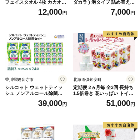
フェイスタオル 4枚 カカオ
ダカラ ) 泡タイプ 詰め替え 4
【タオル 泉州タオル 吸水 普
40ml×4袋 ボディーソープ 泡
12,000
7,000
円
円
段使い 無地 シンプル 日用品
ボディソープ 泡 日用品 消耗
ふわふわ ふかふか 家族 たお
品 バス用品 大容量 いい 匂い
る 一人暮らし】
ボディ 保湿 LION ライオン
泡石鹸 石鹸 兵庫 兵庫県 小野
市
香川県観音寺市
北海道倶知安町
シルコット ウェットティッ
定期便 2ヵ月毎 全3回 長持ち
シュ ノンアルコール除菌詰
1.5倍巻き 花いっぱい トイレ
替（43枚×3P）×24袋 日用品
ットペーパー ダブル 45ｍ 計
39,000
51,000
円
円
おもちゃ 拭き取り 手拭き 外
72ロール 全18種 花柄 プリン
出時 お出かけ時 食事前 緑茶
ト ハーブ 香り付き 日本製 ま
カテキン配合
とめ買い 防災 常備品 ペーパ
ー 消耗品 備蓄 送料無料 北海
道 倶知安町 日用品