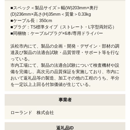
■スペック＜製品サイズ＞幅(W)203mm×奥行
(D)236mm×高さ(H)35mm＜質量＞0.33kg
■ケーブル長：350cm
■プラグ：TS標準タイプ（ストレート・L字型両対応）
■同梱物：ケーブル/プラグ×6本/専用ドライバー
浜松市内にて、製品の企画・開発・デザイン・部材の調
達及び製品の法適合試験・品質管理・サポート等を行な
っている。
市内工場にて、製品の法適合試験について検査機材や設
備を完備し、高次元の品質保証を実施しており、市内に
おいて返礼品等の製造、加工その他の工程のうち、半分
を一定以上上回る付加価値が生じている。
事業者
ローランド 株式会社
返礼品ID