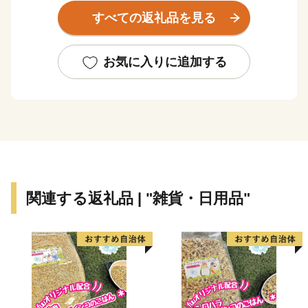
輩出したほか、世界に名高い多くの企業が、浜松から生
すべての返礼品を見る
まれています。
浜松市は東京と大阪のほぼ中央に位置する、人口約80万
お気に入りに追加する
人の政令指定都市。北は天竜の美林、南は遠州灘、西は
浜名湖、東は天竜川と多様な自然に恵まれた土地です。
そして、旺盛なチャレンジ精神と起業意識の高い風土に
よって、オートバイ・繊維・楽器といった産業が集積す
る「ものづくりの街」でもあります。
世界トップレベルの企業を輩出し、体験できる産業観光
関連する返礼品 | "雑貨・日用品"
施設も年々充実しています。
さらに豊かな自然環境と都市部の調和、温暖な気候、魅
力ある食文化などにより、近年、観光地としての人気も
高まっています。