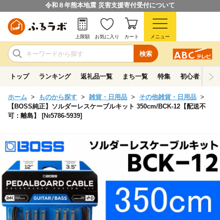
令和８年熊本地震 災害支援寄付受付について
上限額
お気に入り
カート
メニュー
検索
トップ
ランキング
返礼品一覧
まち一覧
特集
初心者ガイド
ホーム
ものから探す
雑貨・日用品
その他雑貨・日用品
【BOSS純正】ソルダーレスケーブルキット 350cm/BCK-12【配送不
可：離島】 [№5786-5939]