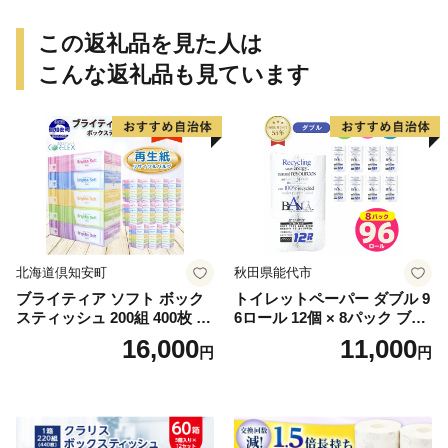
この返礼品を見た人は
こんな返礼品も見ています
北海道倶知安町
秋田県能代市
ブライティア ソフト ボック
トイレットペーパー ダブル 9
スティッシュ 200組 400枚 60
6ロール 12個 × 8パック ブラ
箱 日本製 まとめ買い ティッ
ンカ 再生紙 100％ 芯あり 日
16,000
11,000
円
円
シュ リサイクル 長持 防災 常
用品 消耗品 無香料 生活用品
備品 日用雑貨 消耗品 生活必
備蓄 秋田県 能代市 送料無料
需品 備蓄 ペーパー 紙 北海道
《能代製紙》
倶知安町 日用品