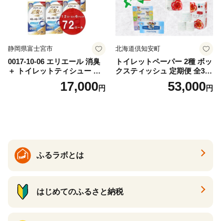
静岡県富士宮市
北海道倶知安町
0017-10-06 エリエール 消臭
トイレットペーパー 2種 ボッ
＋ トイレットティシュー し
クスティッシュ 定期便 全3
っかり香るフレッシュクリア
回 日本製 まとめ買い 防災
17,000
53,000
円
円
の香り ダブル 12ロール×6パ
常備品 日用雑貨 消耗品 生活
ック 72ロール 25m トイレ
必需品 大容量 備蓄 リサイク
ットペーパー パルプ100％ 消
ル ティッシュ ペーパー まと
臭 防臭 日用品 消耗品 備蓄
め買い 雑貨 倶知安町
ふるラボとは
はじめてのふるさと納税