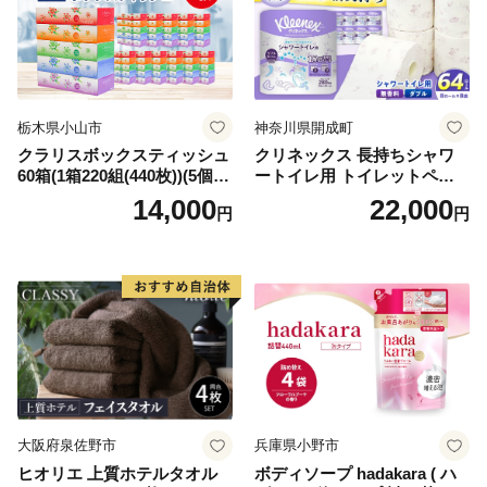
栃木県小山市
神奈川県開成町
クラリスボックスティッシュ
クリネックス 長持ちシャワ
60箱(1箱220組(440枚))(5個入
ートイレ用 トイレットペー
り×12セット)【1256759】
パー（ダブル）64ロール(8ロ
14,000
22,000
円
円
ール×8パック) 開成町 トイレ
ットペーパーダブル 日用品
国産 新生活 ダブル SDGs 備
蓄 防災 エコ 消耗品 生活雑貨
生活用品 無香料 トイレット
ペーパー ダブル といれっと
ぺーぱー トイレ クレシア ト
イレットペーパー [BDBH002
-1]
大阪府泉佐野市
兵庫県小野市
ヒオリエ 上質ホテルタオル
ボディソープ hadakara ( ハ