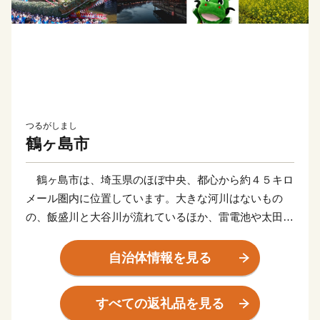
つるがしまし
鶴ヶ島市
鶴ヶ島市は、埼玉県のほぼ中央、都心から約４５キロ
メール圏内に位置しています。大きな河川はないもの
の、飯盛川と大谷川が流れているほか、雷電池や太田ヶ
谷沼などがあり、地形はほぼ平坦となっています。
東京への通勤圏に属する良好な居住空間が広がる一
自治体情報を見る
方、雑木林や農地などといった武蔵野の原風景が残され
ており、都市と自然の調和したまちです。
すべての返礼品を見る
本市には東武東上線、越生線の３駅があり、東武東上