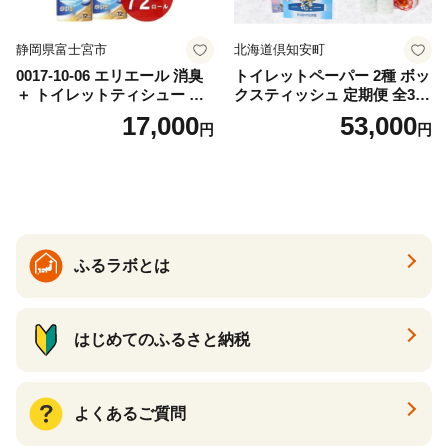
静岡県富士宮市
北海道倶知安町
0017-10-06 エリエール 消臭
トイレットペーパー 2種 ボッ
＋ トイレットティシュー し
クスティッシュ 定期便 全3
っかり香るフレッシュクリア
回 日本製 まとめ買い 防災
17,000
53,000
円
円
の香り ダブル 12ロール×6パ
常備品 日用雑貨 消耗品 生活
ック 72ロール 25m トイレ
必需品 大容量 備蓄 リサイク
ットペーパー パルプ100％ 消
ル ティッシュ ペーパー まと
臭 防臭 日用品 消耗品 備蓄
め買い 雑貨 倶知安町
ふるラボとは
はじめてのふるさと納税
よくあるご質問