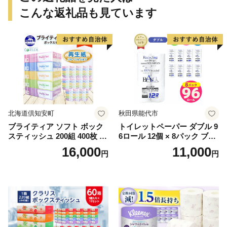
こんな返礼品も見ています
北海道倶知安町
秋田県能代市
ブライティア ソフト ボック
トイレットペーパー ダブル 9
スティッシュ 200組 400枚 60
6ロール 12個 × 8パック ブラ
箱 日本製 まとめ買い ティッ
ンカ 再生紙 100％ 芯あり 日
16,000
11,000
円
円
シュ リサイクル 長持 防災 常
用品 消耗品 無香料 生活用品
備品 日用雑貨 消耗品 生活必
備蓄 秋田県 能代市 送料無料
需品 備蓄 ペーパー 紙 北海道
《能代製紙》
倶知安町 日用品