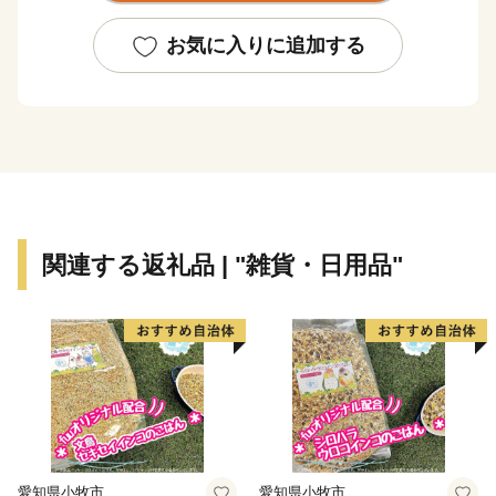
線は東京メトロ・東急東横線などと相互乗り入れを行っ
ていることなどから、東京都心や横浜などに直接行ける
お気に入りに追加する
という恵まれた条件を持っています。
また、関越自動車道、首都圏中央連絡自動車道が交差
する鶴ヶ島ジャンクション、鶴ヶ島I.C.、圏央鶴ヶ島I.C.
があり、交通の要衝となっています。
関連する返礼品 | "雑貨・日用品"
愛知県小牧市
愛知県小牧市