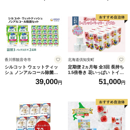
ふわふわ ふかふか 家族 たお
品 バス用品 大容量 いい 匂い
る 一人暮らし】
ボディ 保湿 LION ライオン
泡石鹸 石鹸 兵庫 兵庫県 小野
市
香川県観音寺市
北海道倶知安町
シルコット ウェットティッ
定期便 2ヵ月毎 全3回 長持ち
シュ ノンアルコール除菌詰
1.5倍巻き 花いっぱい トイレ
替（43枚×3P）×24袋 日用品
ットペーパー ダブル 45ｍ 計
39,000
51,000
円
円
おもちゃ 拭き取り 手拭き 外
72ロール 全18種 花柄 プリン
出時 お出かけ時 食事前 緑茶
ト ハーブ 香り付き 日本製 ま
カテキン配合
とめ買い 防災 常備品 ペーパ
ー 消耗品 備蓄 送料無料 北海
道 倶知安町 日用品