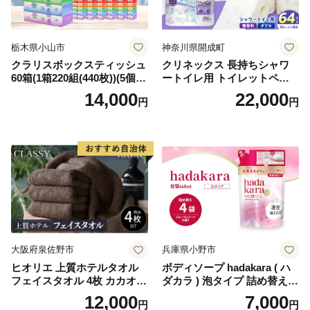
栃木県小山市
神奈川県開成町
クラリスボックスティッシュ
クリネックス 長持ちシャワ
60箱(1箱220組(440枚))(5個入
ートイレ用 トイレットペー
り×12セット)【1256759】
パー（ダブル）64ロール(8ロ
14,000
22,000
円
円
ール×8パック) 開成町 トイレ
ットペーパーダブル 日用品
国産 新生活 ダブル SDGs 備
蓄 防災 エコ 消耗品 生活雑貨
生活用品 無香料 トイレット
ペーパー ダブル といれっと
ぺーぱー トイレ クレシア ト
イレットペーパー [BDBH002
-1]
大阪府泉佐野市
兵庫県小野市
ヒオリエ 上質ホテルタオル
ボディソープ hadakara ( ハ
フェイスタオル 4枚 カカオ
ダカラ ) 泡タイプ 詰め替え 4
【タオル 泉州タオル 吸水 普
40ml×4袋 ボディーソープ 泡
12,000
7,000
円
円
段使い 無地 シンプル 日用品
ボディソープ 泡 日用品 消耗