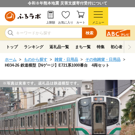
令和８年熊本地震 災害支援寄付受付について
上限額
お気に入り
カート
メニュー
検索
トップ
ランキング
返礼品一覧
まち一覧
特集
初心者ガイド
ホーム
ものから探す
雑貨・日用品
その他雑貨・日用品
H034-26 鉄道模型【Nゲージ】E721系1000番台 4両セット