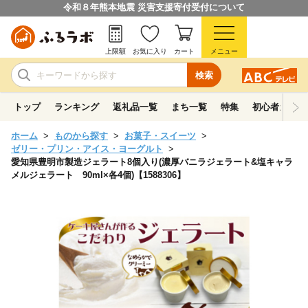
令和８年熊本地震 災害支援寄付受付について
上限額
お気に入り
カート
メニュー
検索
トップ
ランキング
返礼品一覧
まち一覧
特集
初心者ガイド
ホーム
ものから探す
お菓子・スイーツ
ゼリー・プリン・アイス・ヨーグルト
愛知県豊明市製造ジェラート8個入り(濃厚バニラジェラート&塩キャラ
メルジェラート 90ml×各4個)【1588306】