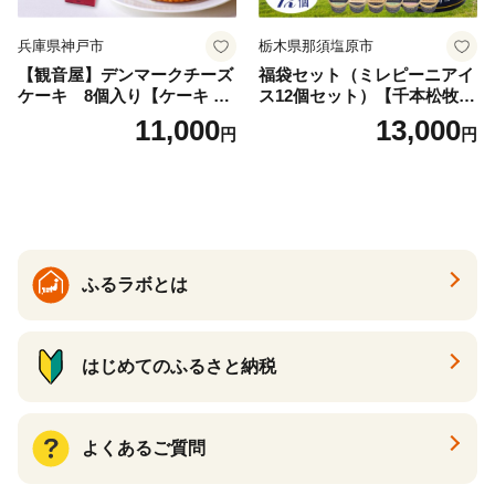
兵庫県神戸市
栃木県那須塩原市
【観音屋】デンマークチーズ
福袋セット（ミレピーニアイ
ケーキ 8個入り【ケーキ チ
ス12個セット）【千本松牧
ーズケーキ 人気スイーツ お
場】 ns025-014-12 【デザー
11,000
13,000
円
円
すすめスイーツ 神戸スイー
ト 詰め合わせ ギフト】
ツ 新感覚チーズケーキ おす
すめケーキ 兵庫県 神戸市 D0
910-17】
ふるラボとは
はじめてのふるさと納税
よくあるご質問