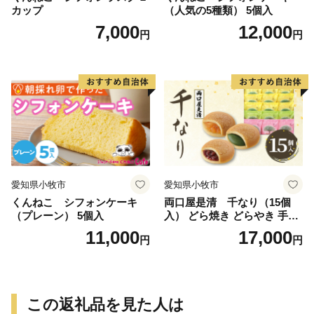
カップ
（人気の5種類） 5個入
7,000
12,000
円
円
愛知県小牧市
愛知県小牧市
くんねこ シフォンケーキ
両口屋是清 千なり（15個
（プレーン） 5個入
入） どら焼き どらやき 手土
産 お土産 土産 丹波大納言小
11,000
17,000
円
円
豆 抹茶 林檎 りんご 慶事 お
祝い 法事 法要 詰め合わせ お
取り寄せ 瓢箪 豊臣秀吉 焼印
個包装 贈り物 老舗 お茶菓子
この返礼品を見た人は