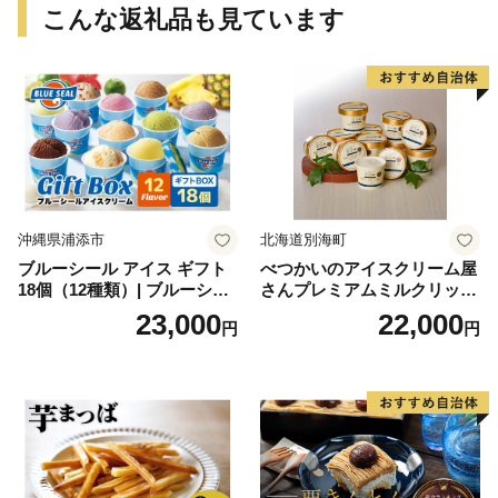
こんな返礼品も見ています
沖縄県浦添市
北海道別海町
ブルーシール アイス ギフト
べつかいのアイスクリーム屋
18個（12種類）| ブルーシー
さんプレミアムミルクリッチ
ルアイス ブルーシールアイ
12個（AP-01）（ 北海道アイ
23,000
22,000
円
円
スクリーム 着日指定可能 送
ス 北海道産アイス アイス ア
料無料 ジェラート 沖縄県 バ
イススイーツ アイスクリー
ースデー 贈り物 プレゼント
ム 北海道産アイスクリーム
誕生日 カップ 詰め合わせ バ
道産アイス 道産アイスクリ
ラエティ | バニラ チョコレー
ーム ギフト 詰合せ 詰め合わ
ト ストロベリー ピスタチオ
せ ふるさと納税 ）
バニラ＆クッキー ウベ 沖縄
紅イモ 塩ちんすこう 沖縄シ