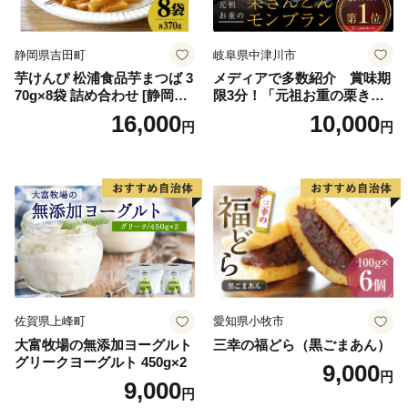
ークヮーサー 沖縄黒糖 琉球
ロイヤルミルクティ 沖縄パ
イン
静岡県吉田町
岐阜県中津川市
芋けんぴ 松浦食品芋まつば 3
メディアで多数紹介 賞味期
70g×8袋 詰め合わせ [静岡伊
限3分！「元祖お重の栗きん
勢丹(松浦食品) 静岡県 吉田町
とんモンブラン」 【未来の
16,000
10,000
円
円
22424274] 芋ケンピ セット
ご褒美】スイーツ 栗 モンブ
小袋 個包装 小分け
ラン くりきんとん デザート
ご褒美 お取り寄せ くり お菓
子 菓子 F4N-2298
佐賀県上峰町
愛知県小牧市
大富牧場の無添加ヨーグルト
三幸の福どら（黒ごまあん）
グリークヨーグルト 450g×2
9,000
円
9,000
円