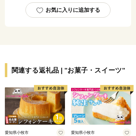
この日本史上まれにみる大金星が生まれたまち、それが
ここ「豊明市」です。
お気に入りに追加する
市内には国史跡「桶狭間古戦場伝説地」のほか、鉢物取
扱高が日本一（世界第５位）の愛知豊明花き地方卸売市
場、病床数が国内最大規模の藤田医科大学病院、高松宮
記念などＧⅠレースが行われるＪＲＡ中京競馬場など全
国に誇る施設があります。
関連する返礼品 | "お菓子・スイーツ"
大都市近郊でありながら希少植物が残り、田園風景が広
がる自然と歴史を備えた美しい静かな住宅都市豊明市
へ、名鉄本線の前後、豊明、中京競馬場前の各駅からぜ
ひ足をお運びください。
愛知県小牧市
愛知県小牧市