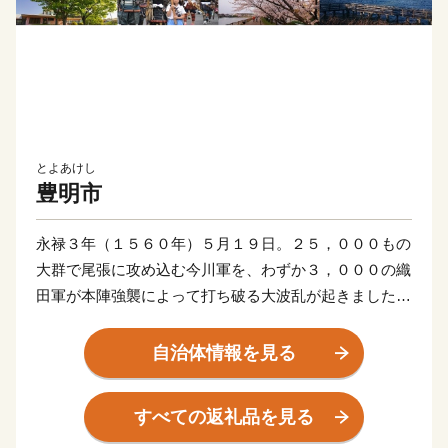
とよあけし
豊明市
永禄３年（１５６０年）５月１９日。２５，０００もの
大群で尾張に攻め込む今川軍を、わずか３，０００の織
田軍が本陣強襲によって打ち破る大波乱が起きました。
数的不利をはねのける、信長にとってはまさに大金星の
一戦。
自治体情報を見る
今や知らぬものはない信長が、その名を世に轟かせた戦
いです。
すべての返礼品を見る