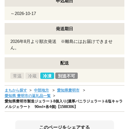
申込期日
～2026-10-17
発送期日
2026年8月より順次発送 ※離島にはお届けできませ
ん。
配送
常温
冷蔵
冷凍
別送不可
まちから探す
中部地方
愛知県豊明市
愛知県 豊明市の返礼品一覧
愛知県豊明市製造ジェラート8個入り(濃厚バニラジェラート&塩キャラ
メルジェラート 90ml×各4個)【1588306】
このページをシェアする