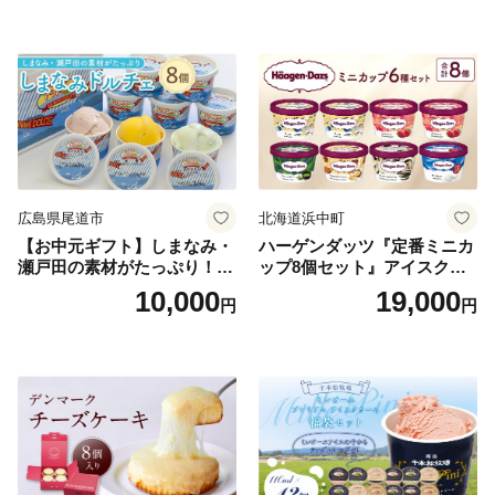
広島県尾道市
北海道浜中町
【お中元ギフト】しまなみ・
ハーゲンダッツ『定番ミニカ
瀬戸田の素材がたっぷり！ジ
ップ8個セット』アイスクリ
ェラート8個
ーム アイス スイーツ デザー
10,000
19,000
円
円
ト_H0016-104