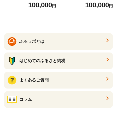
とから選べる！ ギフト いく
当） Bronze
100,000
100,000
円
円
ら ほたて 海鮮 牛肉 別海町
ケーキ アイス （ 後から 選べ
る カタログ カタログポイン
ト カタログギフト あとから
カタログ あとからカタログ
ポイント あとからカタログ
ギフト ふるさと納税 ）
ふるラボとは
はじめてのふるさと納税
よくあるご質問
コラム