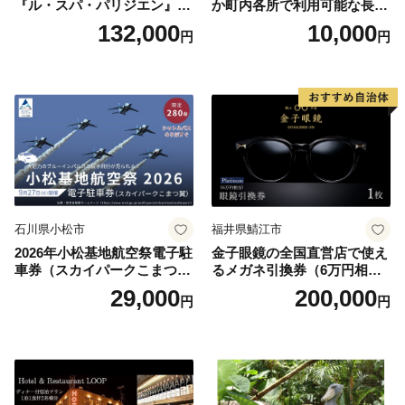
『ル・スパ・パリジエン』選
か町内各所で利用可能な長野
べるボディセラピー90分/1名
原町ふるさと感謝券（3,000
132,000
10,000
円
円
円分）【トラベル 観光 旅行
お土産 群馬県 長野原町 北軽
井沢】
石川県小松市
福井県鯖江市
2026年小松基地航空祭電子駐
金子眼鏡の全国直営店で使え
車券（スカイパークこまつ
るメガネ引換券（6万円相
翼） 駐車場 シャトルバスの
当） Platinum
29,000
200,000
円
円
りばすぐ 石川県 小松市