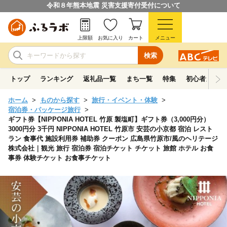
令和８年熊本地震 災害支援寄付受付について
上限額
お気に入り
カート
メニュー
検索
トップ
ランキング
返礼品一覧
まち一覧
特集
初心者ガイド
ホーム
ものから探す
旅行・イベント・体験
宿泊券・パッケージ旅行
ギフト券【NIPPONIA HOTEL 竹原 製塩町】ギフト券（3,000円分）
3000円分 3千円 NIPPONIA HOTEL 竹原市 安芸の小京都 宿泊 レスト
ラン 食事代 施設利用券 補助券 クーポン 広島県竹原市/風のヘリテージ
株式会社｜観光 旅行 宿泊券 宿泊チケット チケット 旅館 ホテル お食
事券 体験チケット お食事チケット