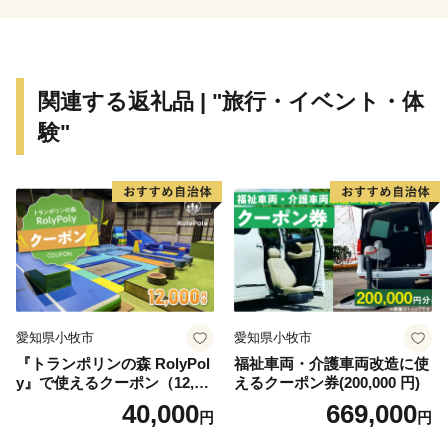
ふるさと納税を頂きました方に、感謝の気持ちを込め
て竹原の特産品等
を贈っております。いずれも竹原自慢の贈り物ですの
関連する返礼品 | "旅行・イベント・体
で、皆さまにご満足
験"
頂けましたら幸いにございます。
愛知県小牧市
愛知県小牧市
『トランポリンの森 RolyPol
福祉車両・介護車両改造に使
y』で使えるクーポン（12,00
えるクーポン券(200,000 円)
0円）
40,000
669,000
円
円