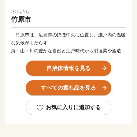
たけはらし
竹原市
竹原市は、広島県のほぼ中央に位置し、瀬戸内の温暖
な気候がもたらす
海・山・川の豊かな自然と江戸時代から製塩業や酒造業
で栄えた町並みを
いまに残すまちです。
自治体情報を見る
国の重要伝統的建造物群保存地区に選定された町並み
と瀬戸内海に浮
すべての返礼品を見る
かぶ大久野島には多くの観光客が訪れます。
竹原市では元気と笑顔が織り成す「暮らし誇らし、竹
原市」をテーマに
お気に入りに追加する
活力あるまちづくりを推進していますので、皆さまの応
援をどうぞよろ
しくお願いいたします。