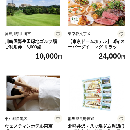
神奈川県川崎市
東京都文京区
川崎国際生田緑地ゴルフ場
【東京ドームホテル】 3階 ス
ご利用券 3,000点
ーパーダイニング リラッサ
ランチブッフェ お食事券 大
10,000
24,000
円
円
人1名様分 関東 東京 ご利用
券 ランチ 昼食 食事券 レスト
ラン ブッフェ 東京都 お食事
券
東京都目黒区
群馬県長野原町
ウェスティンホテル東京
北軽井沢・八ッ場ダム周辺ほ