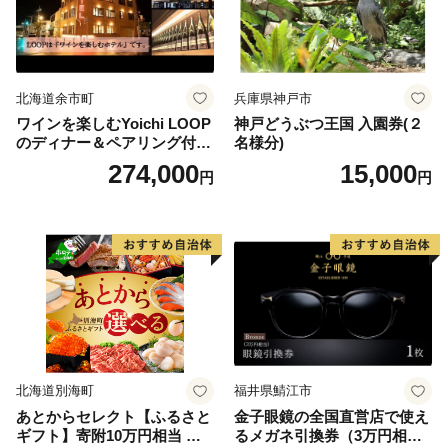
北海道余市町
兵庫県神戸市
ワインを楽しむYoichi LOOP
神戸どうぶつ王国 入園券(２
のディナー＆ペアリング付宿
名様分)
泊プラン＜デラックスツイン
274,000
15,000
円
円
＞
北海道別海町
福井県鯖江市
あとからセレクト【ふるさと
金子眼鏡の全国直営店で使え
ギフト】寄附10万円相当 あ
るメガネ引換券（3万円相