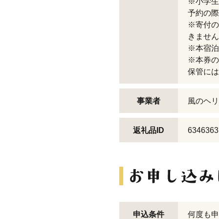
※小学生
予約の際
※寄付の
きません
※本宿泊
※本券の
保管には
事業者
風のヘリ
返礼品ID
6346363
申込条件
何度も申