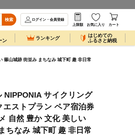
検索
ログイン・会員登録
上限額
お気に入り
カート
はじめての
ランキング
ーン
ふるさと納税
 篠山城跡 街並み まちなみ 城下町 趣 非日常
NIPPONIA サイクリング
クエストプラン ペア宿泊券
 自然 豊か 文化 美しい
まちなみ 城下町 趣 非日常