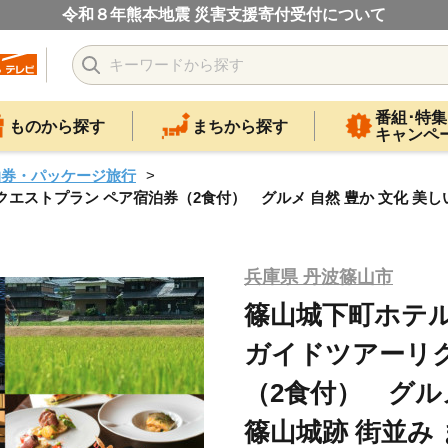
令和８年熊本地震 災害支援寄付受付について
番組･特集
ものから探す
まちから探す
キャンペ
泊券・パッケージ旅行
クエストプラン ペア宿泊券（2食付） グルメ 自然 豊か 文化 美しい
兵庫県 丹波篠山市
篠山城下町ホテル 
ガイドツアーリ
（2食付） グルメ
篠山城跡 街並み 