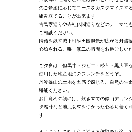
のご希望に応じてコースをカスタマイズす
組み立てることが出来ます。
古民家巡りや寺社仏閣巡りなどのテーマで
ご相談ください。
情緒を残す城下町や田園風景が広がる丹波
心癒される、唯一無二の時間をお過ごしい
ご夕食は、但馬牛・ジビエ・松茸・黒大豆
使用した地産地消のフレンチをどうぞ。
丹波篠山の土地を五感で感じる、自然の生
堪能ください。
お目覚めの朝には、炊き立ての篠山デカン
味噌汁など地元食材をつかった心落ち着く
す。
まちにとけこむように泊まる体験をお楽し