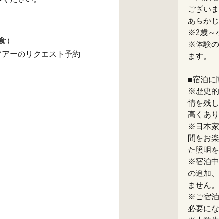
ございま
あらかじ
※2歳～
食）
※体験の
ツアーのリクエスト予約
ます。
■宿泊に
※歴史的
情を残し
高くあり
※日本家
間をお楽
た照明を
※宿泊中
の追加、
ません。
※ご宿泊
必要にな