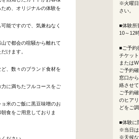
※火曜日
るため、オリジナルの体験を
さい。
も可能ですので、気兼ねなく
■体験所
10～1
篠山で都会の喧騒から離れて
■ご予約
ただけます。
チケット
またはW
など、数々のブランド食材を
ご予約確
窓口から
絡させて
命力に満ちたフルコースをご
ご予約確
のヒアリ
ショ米のご飯に黒豆味噌のお
どをご調
和朝食をご用意しておりま
■体験に
※当日は
※天候な
みください。