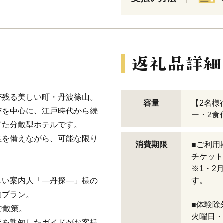
が残る美しい町・丹波篠山。
容量
【2名様
跡を中心に、江戸時代から続
ー・2食
てた分散型ホテルです。
性を備えながら、可能な限り
消費期限
■ご利用
チケット
※1・2
しい案内人「―丹探―」様の
す。
約プラン。
■体験除
で散策。
火曜日・
元を熟知したガイドがお客様