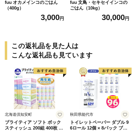
fuu オカメインコのごはん
fuu 文鳥・セキセイインコの
（400g）
ごはん（10kg）
3,000
30,000
円
円
この返礼品を見た人は
こんな返礼品も見ています
北海道倶知安町
秋田県能代市
ブライティア ソフト ボック
トイレットペーパー ダブル 9
スティッシュ 200組 400枚 60
6ロール 12個 × 8パック ブラ
箱 日本製 まとめ買い ティッ
ンカ 再生紙 100％ 芯あり 日