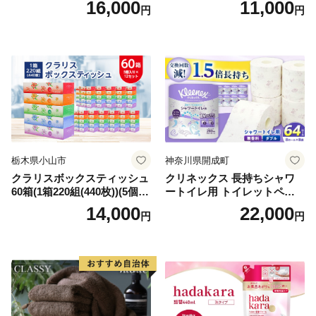
16,000
11,000
円
円
シュ リサイクル 長持 防災 常
用品 消耗品 無香料 生活用品
備品 日用雑貨 消耗品 生活必
備蓄 秋田県 能代市 送料無料
需品 備蓄 ペーパー 紙 北海道
《能代製紙》
倶知安町 日用品
栃木県小山市
神奈川県開成町
クラリスボックスティッシュ
クリネックス 長持ちシャワ
60箱(1箱220組(440枚))(5個入
ートイレ用 トイレットペー
り×12セット)【1256759】
パー（ダブル）64ロール(8ロ
14,000
22,000
円
円
ール×8パック) 開成町 トイレ
ットペーパーダブル 日用品
国産 新生活 ダブル SDGs 備
蓄 防災 エコ 消耗品 生活雑貨
生活用品 無香料 トイレット
ペーパー ダブル といれっと
ぺーぱー トイレ クレシア ト
イレットペーパー [BDBH002