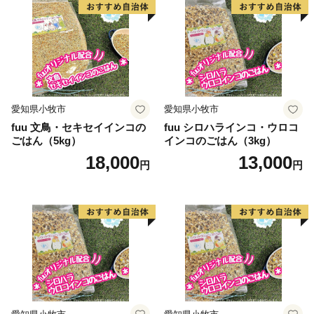
ざまな分野に活用させていただき、施策に反映させてま
いりますので、応援をよろしくお願いいたします。
※本市では、いかなる理由があっても、お申込後の寄附
の取り下げ（キャンセル）及び寄附金の返金は致しかね
ますので御注意ください。
愛知県小牧市
愛知県小牧市
fuu 文鳥・セキセイインコの
fuu シロハラインコ・ウロコ
ごはん（5kg）
インコのごはん（3kg）
18,000
13,000
円
円