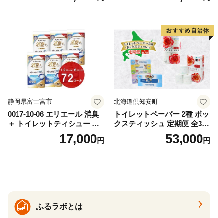
出時 お出かけ時 食事前 緑茶
ト ハーブ 香り付き 日本製 ま
カテキン配合
とめ買い 防災 常備品 ペーパ
ー 消耗品 備蓄 送料無料 北海
道 倶知安町 日用品
静岡県富士宮市
北海道倶知安町
0017-10-06 エリエール 消臭
トイレットペーパー 2種 ボッ
＋ トイレットティシュー し
クスティッシュ 定期便 全3
っかり香るフレッシュクリア
回 日本製 まとめ買い 防災
17,000
53,000
円
円
の香り ダブル 12ロール×6パ
常備品 日用雑貨 消耗品 生活
ック 72ロール 25m トイレ
必需品 大容量 備蓄 リサイク
ットペーパー パルプ100％ 消
ル ティッシュ ペーパー まと
臭 防臭 日用品 消耗品 備蓄
め買い 雑貨 倶知安町
ふるラボとは