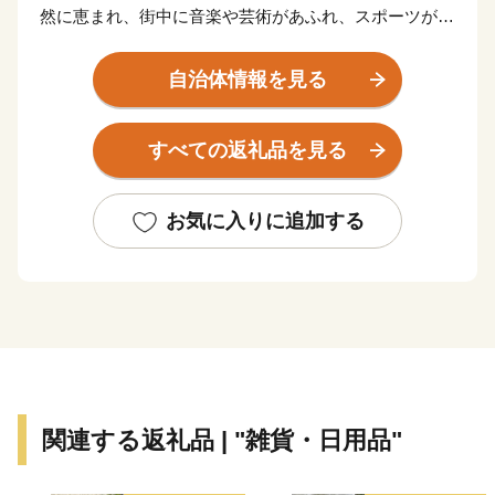
然に恵まれ、街中に音楽や芸術があふれ、スポーツが盛
んな元気都市であり、子どもたちや若者をはじめ、誰も
が笑顔になれる「最幸のまち かわさき」を目指し、さ
自治体情報を見る
まざまな取組を進めています。
すべての返礼品を見る
このような本市を「ぜひ応援したい！」と思ってくださ
る、本市出身の方や本市の施策にご賛同くださる皆さま
の想いを「ふるさと納税」にのせ、本市を応援いただけ
お気に入りに追加する
ればと存じます。
寄附していただいた方へは、「川崎の魅力」を「観
る」、「体験する」、「味わう」ことで、川崎らしさを
体感できる機会を用意させていただいております。「川
崎にはこんなにいいものがあるんだ！」と再発見してい
ただきたいと存じます。
関連する返礼品 | "雑貨・日用品"
皆さまの想いを、福祉や芸術・文化、環境をはじめさま