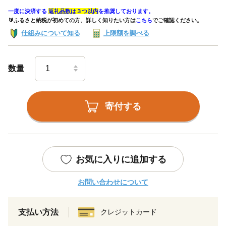
一度に決済する
返礼品数は３つ以内
を推奨しております。
🔰ふるさと納税が初めての方、詳しく知りたい方は
こちら
でご確認ください。
仕組みについて知る
上限額を調べる
数量
寄付する
お気に入りに追加する
お問い合わせについて
支払い方法
クレジットカード