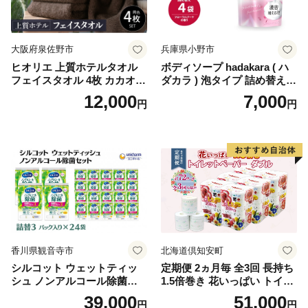
-1]
大阪府泉佐野市
兵庫県小野市
ヒオリエ 上質ホテルタオル
ボディソープ hadakara ( ハ
フェイスタオル 4枚 カカオ
ダカラ ) 泡タイプ 詰め替え 4
【タオル 泉州タオル 吸水 普
40ml×4袋 ボディーソープ 泡
12,000
7,000
円
円
段使い 無地 シンプル 日用品
ボディソープ 泡 日用品 消耗
ふわふわ ふかふか 家族 たお
品 バス用品 大容量 いい 匂い
る 一人暮らし】
ボディ 保湿 LION ライオン
泡石鹸 石鹸 兵庫 兵庫県 小野
市
香川県観音寺市
北海道倶知安町
シルコット ウェットティッ
定期便 2ヵ月毎 全3回 長持ち
シュ ノンアルコール除菌詰
1.5倍巻き 花いっぱい トイレ
替（43枚×3P）×24袋 日用品
ットペーパー ダブル 45ｍ 計
39,000
51,000
円
円
おもちゃ 拭き取り 手拭き 外
72ロール 全18種 花柄 プリン