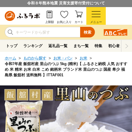
令和８年熊本地震 災害支援寄付受付について
上限額
お気に入り
カート
メニュー
検索
トップ
ランキング
返礼品一覧
まち一覧
特集
初心者ガイド
ホーム
ものから探す
お米・パン
お米
令和7年産 飯舘村産 里山のつぶ 5kg (精米)【 ふるさと納税 人気 おすす
め 米 精米 お米 白米 こめ 銘柄米 ブランド米 里山のつぶ 国産 希少 福
島県 飯舘村 送料無料 】ITTAF001