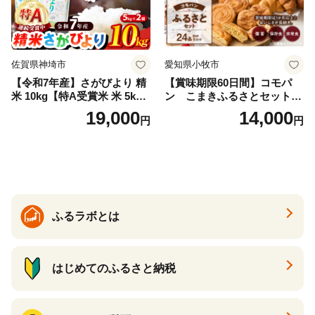
佐賀県神埼市
愛知県小牧市
【令和7年産】さがびより 精
【賞味期限60日間】コモパ
米 10kg【特A受賞米 米 5kg×
ン こまきふるさとセット
2袋 お米 コメ こめ 国産 美味
（24個入り）／災害用備蓄
19,000
14,000
円
円
しい ブランド米 人気 ランキ
保存食 非常食 防災グッズに
ング 増田米穀】(H015224)
も
ふるラボとは
はじめてのふるさと納税