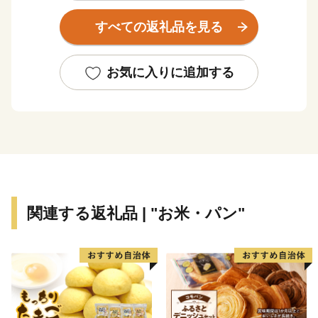
年平均気温は約10度、年間降水量1,300ミリメートル前
すべての返礼品を見る
後で高原地帯独特の冷涼な気候にあります。
飯舘村は「までい」を理念に据えた村づくりが評価さ
れ、平成22年には「日本で最も美しい村」連合に加盟し
お気に入りに追加する
ました。
「までい」とは．．．
飯舘流のスローライフを「までいライフ」と呼び、村づ
くりの基本理念としてきました。
「までい」とは、「両手」「左右揃った手」という意味
の「真手（まて）」が語源。
関連する返礼品 | "お米・パン"
「大切に」「丁寧に」「じっくりと」「心をこめて」
「手間暇を惜しまず」という意味で使われてきた方言で
す。
2011年3月11日に発生した東日本大震災．．．．．
飯舘村は2011年の東日本大震災に伴う原発事故の影響