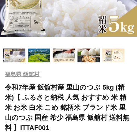
福島県 飯舘村
令和7年産 飯舘村産 里山のつぶ 5kg (精
米)【 ふるさと納税 人気 おすすめ 米 精
米 お米 白米 こめ 銘柄米 ブランド米 里
山のつぶ 国産 希少 福島県 飯舘村 送料無
料 】ITTAF001