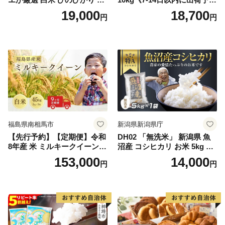
kg【神埼市産 米 お米 精米 白
(土日祝除く)》コメ 米 無洗米
19,000
18,700
円
円
米 10kg 5kg×2 ひのひかり ブ
令和7年産 高レビュー｜人気
ランド米 食味鑑定士】(H063
米 熊本県産米 お米 生活応援
164)
米
福島県南相馬市
新潟県新潟県庁
【先行予約】【定期便】令和
DH02 「無洗米」 新潟県 魚
8年産 米 ミルキークイーン
沼産 コシヒカリ お米 5kg こ
白米 45kg (5kg×9回) | ミルキ
しひかり 精米 米（お米の美
153,000
14,000
円
円
ークイーン 米5kg 福島 福島
味しい炊き方ガイド付き）
県産 福島産 精米 お米 米 コ
メ 武田ファーム サムランド
福島県 南相馬市 cu006-ae