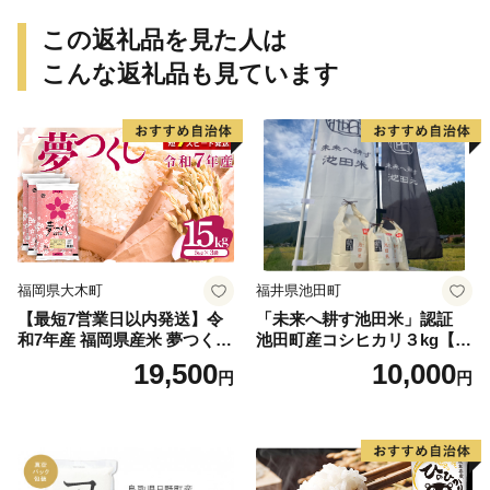
この返礼品を見た人は
こんな返礼品も見ています
福岡県大木町
福井県池田町
【最短7営業日以内発送】令
「未来へ耕す池田米」認証
和7年産 福岡県産米 夢つくし
池田町産コシヒカリ３kg【お
15kg 精米 ※北海道・沖縄・
1人様につき３セットまで】
19,500
10,000
円
円
離島は配送不可