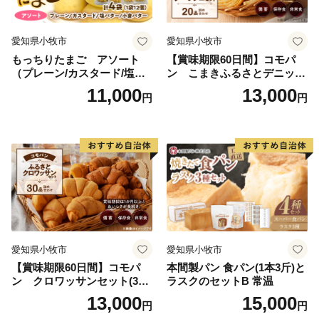
を受けましたが、
全国の皆様からの温かいご支援・応援をいただき復興に
愛知県小牧市
愛知県小牧市
向けて１歩ずつ歩んで参りました。
もっちりたまご アソート
【賞味期限60日間】コモパ
これまでご支援してくださったたくさんの皆様に感謝申
（プレーン/カスタード/塩バ
ン こまきふるさとデニッシ
し上げます。
ター/小倉バター）
ュセット（20個入り）／災害
11,000
13,000
円
円
用備蓄 保存食 非常食 防災グ
本当にありがとうございます。
ッズにも
現在は村内のほぼ全域で避難指示が解除され、復興拠点
の「 道の駅 までい館 」、子ども達の遊び場「 ふ
かや風の子広場 」なども整備されました。
飯舘村はこれからも、『 明日が待ち遠しくなるよう
な、ワクワクする楽しいふるさと 』の実現を目指して
頑張ります。
飯舘村をぜひ応援してください！！ 皆様の心温まるご
愛知県小牧市
愛知県小牧市
支援をお待ちしております。
【賞味期限60日間】コモパ
本間製パン 食パン(1本3斤)と
ン クロワッサンセット(30
ラスクのセットB 常温
個入り)／災害用備蓄 保存食
13,000
15,000
円
円
非常食 防災グッズにも