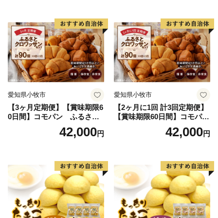
愛知県小牧市
愛知県小牧市
【3ヶ月定期便】【賞味期限6
【2ヶ月に1回 計3回定期便】
0日間】コモパン ふるさと
【賞味期限60日間】コモパ
クロワッサンセット（計90
ン ふるさとクロワッサンセ
42,000
42,000
円
円
個）／災害用備蓄 保存食 非
ット（計90個）／災害用備蓄
常食 防災グッズにも
保存食 非常食 防災グッズに
も