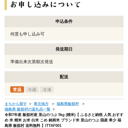
申込条件
何度も申し込み可
発送期日
準備出来次第順次発送
配送
常温
冷蔵
冷凍
まちから探す
東北地方
福島県飯舘村
福島県 飯舘村の返礼品一覧
令和7年産 飯舘村産 里山のつぶ 5kg (精米)【 ふるさと納税 人気 おすす
め 米 精米 お米 白米 こめ 銘柄米 ブランド米 里山のつぶ 国産 希少 福
島県 飯舘村 送料無料 】ITTAF001