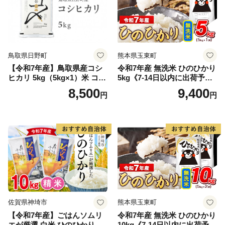
鳥取県日野町
熊本県玉東町
【令和7年産】鳥取県産コシ
令和7年産 無洗米 ひのひかり
ヒカリ 5kg（5kg×1）米 コシ
5kg《7-14日以内に出荷予定
ヒカリ こしひかり お米 白米
(土日祝除く)》コメ 米 無洗米
8,500
9,400
円
円
精米 5キロ おこめ こめ コメ
高レビュー｜人気米 熊本県
真空パック包装 真空包装 長
産米 お米 生活応援米
期保存 単一原料米 鳥取県日
野町産 Elevation
佐賀県神埼市
熊本県玉東町
【令和7年産】ごはんソムリ
令和7年産 無洗米 ひのひかり
エが厳選 白米 ひのひかり 10
10kg《7-14日以内に出荷予定