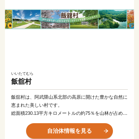
いいたてむら
飯舘村
飯舘村は、阿武隈山系北部の高原に開けた豊かな自然に
恵まれた美しい村です。
総面積230.13平方キロメートルの約75％を山林が占めた
地形は比較的なだらかで、北に真野川、中央に新田川と
飯樋川、南部に比曽川が流れその流域に耕地が開かれ集
自治体情報を見る
落を形成しています。