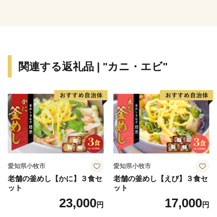
くっていくためのさまざまな事業や、「大山」の自然の
恵みを受け継ぎ、その豊かな自然資源を活かしたまちづ
くり・人づくりを進めるための事業に活用させていただ
きます。
関連する返礼品 | "カニ・エビ"
名峰大山の恵みを受けたお礼の品
中国地方最高峰の大山は、西日本最大規模のブナ林を
抱く自然の宝庫です。降った雪や雨をブナの森が受け止
め、ゆっくりと地面に浸透させることで、ミネラルをた
っぷりと含んだ天然水がつくられます。大山の恵みを受
けた水は、豊かな農産物、海藻、魚介類の源になってい
ます。
漁業では、サザエ、アワビ、サワラなど県内屈指の漁
愛知県小牧市
愛知県小牧市
獲量を誇り、農業ではブロッコリーと梨の生産が盛ん
老舗の釜めし【かに】３食セ
老舗の釜めし【えび】３食セ
で、日本でも有数の生産地です。さらに、観光地とし
ット
ット
て、夏は登山、冬はスキーを楽しむことができます。
23,000
17,000
円
円
大山の恵みをたっぷりと受けたお礼の品をたくさんご