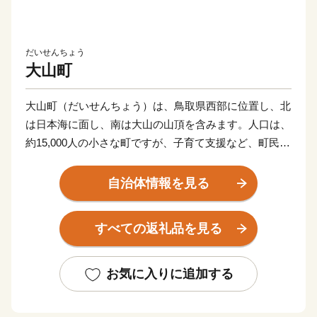
だいせんちょう
大山町
大山町（だいせんちょう）は、鳥取県西部に位置し、北
は日本海に面し、南は大山の山頂を含みます。人口は、
約15,000人の小さな町ですが、子育て支援など、町民が
より住みやすくなるための事業を進めており、平成30年
度には合併以降14年間で初めて転入者が転出者を上回り
自治体情報を見る
ました。しかし、依然として人口は、減り続けており、
高齢化の一途を辿っています。これからも人口減少対策
すべての返礼品を見る
に力を注いでいく必要があります。
お気に入りに追加する
大山町を応援してくださる皆様へ
みなさまからいただいたご寄附は、大山町の未来をつ