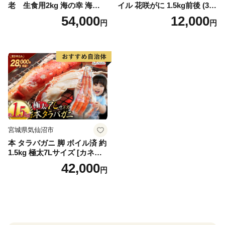
老 生食用2kg 海の幸 海鮮
イル 花咲がに 1.5kg前後 (3尾
車えび クルマエビ 高級食材
～5尾入) 蟹 花咲ガニ 魚介類
54,000
12,000
円
円
生食 刺身 鮮度抜群 プリプリ
魚介 [№5863-1090]
甘み 旨味 塩焼き 天ぷら 素揚
げ BBQ シーフード 贈答 贈
り物 お歳暮 お中元
宮城県気仙沼市
本 タラバガニ 脚 ボイル済 約
1.5kg 極太7Lサイズ [カネダ
イ 宮城県 気仙沼市 2056432
42,000
円
6] カニ かに 蟹 たらばがに た
らば蟹 タラバ蟹 たらば タラ
バ ボイル