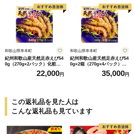
和歌山県串本町
和歌山県串本町
紀州和歌山産天然足赤えび54
紀州和歌山産天然足赤えび54
0g（270g×2パック）化粧箱
0g×2箱（270g×4パック）化
入 ※2026年12月上旬〜2027
粧箱入 ※2026年12月上旬〜2
22,000
35,000
円
円
年2月上旬頃順次発送予定
027年2月上旬頃順次発送予定
（お届け日指定不可）／海老
（お届け日指定不可）（お届
エビ えび クマエビ 足赤 天然
け日指定不可）／海老 エビ
おかず【uot772A】
えび クマエビ 足赤 天然 おか
ず【uot773A】
この返礼品を見た人は
こんな返礼品も見ています