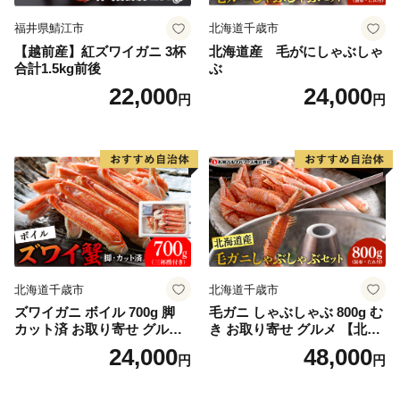
福井県鯖江市
北海道千歳市
【越前産】紅ズワイガニ 3杯
北海道産 毛がにしゃぶしゃ
合計1.5kg前後
ぶ
22,000
24,000
円
円
北海道千歳市
北海道千歳市
ズワイガニ ボイル 700g 脚
毛ガニ しゃぶしゃぶ 800g む
カット済 お取り寄せ グルメ
き お取り寄せ グルメ 【北海
【北海道】【札幌バルナバフ
道】【札幌バルナバフーズ】
24,000
48,000
円
円
ーズ】