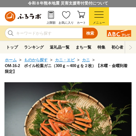
令和８年熊本地震 災害支援寄付受付について
上限額
お気に入り
カート
メニュー
検索
トップ
ランキング
返礼品一覧
まち一覧
特集
初心者ガイド
ホーム
ものから探す
カニ・エビ
カニ
OM-16-2 ボイル松葉ガニ（300ｇ～400ｇを２枚）【木曜・金曜到着
限定】