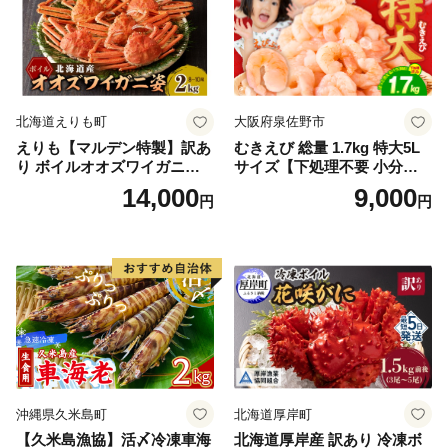
北海道えりも町
大阪府泉佐野市
えりも【マルデン特製】訳あ
むきえび 総量 1.7kg 特大5L
り ボイルオオズワイガニ姿2
サイズ【下処理不要 小分け 8
kg《1kg(４尾～５尾)×2》【e
50g×2P 訳あり サイズ不揃い
14,000
9,000
円
円
r002-051-a】 / ふるさと納税
バナメイエビ バラ凍結】
オオズワイガニ ズワイガニ
訳あり 北海道 日高 浜茹で ボ
イル済み 冷凍 カニ 蟹 かに
カニ味噌 甲羅 お得 格安 小ぶ
り 解凍 カニ鍋 甲羅焼き 海鮮
返礼品 特産品 新鮮 濃厚 旨み
簡単調理 家庭用 ギフト グル
メ
沖縄県久米島町
北海道厚岸町
【久米島漁協】活〆冷凍車海
北海道厚岸産 訳あり 冷凍ボ