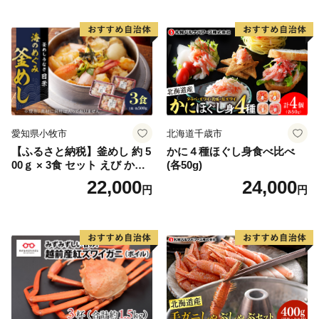
用意しました。そして是非ふるさと納税を通じて、大山
町の魅力を感じてください。
愛知県小牧市
北海道千歳市
【ふるさと納税】釜めし 約 5
かに４種ほぐし身食べ比べ
00ｇ × 3食 セット えび かに
(各50g)
海のめぐみ 老舗 急速冷凍 レ
22,000
24,000
円
円
ンチン 時短 簡単調理 食品 加
工品 ご飯 お弁当 おにぎり お
茶漬け お取り寄せ お取り寄
せグルメ 愛知県 小牧市 送料
無料