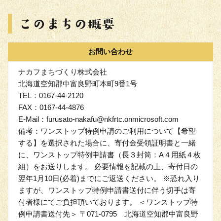
お問い合わせ
ナカフまちづくり株式会社
北海道空知郡中富良野町本町9番1号
TEL：0167-44-2120
FAX：0167-44-4876
E-Mail：furusato-nakafu@nkfrtc.onmicrosoft.com
備考：ワンストップ特例申請のご利用について【希望
する】を選択された場合に、寄付金受領証明書と一緒
に、ワンストップ特例申請書（長３封筒：A４用紙４枚
組）をお送りします。 必要情報を記載の上、寄付日の
翌年1月10日(必着)までにご返送ください。 ※恐れ入り
ますが、ワンストップ特例申請書送付に伴う切手は寄
付者様にてご負担頂いております。 ＜ワンストップ特
例申請書送付先＞ 〒071-0795 北海道空知郡中富良野