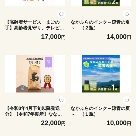
【高齢者サービス まごの
なかふらのインク～涼青の夏
手】高齢者見守り、テレビ電
～ （２瓶）
話支援、空き家管理など サ
17,000
14,000
円
円
ービスチケット(5,000円分)
【令和8年4月下旬以降発送
なかふらのインク～涼青の夏
分】【令和7年度産】ななつ
～ （１瓶）
ぼし 10kg「北海道中富良野
22,000
10,000
円
円
町産本間農園」