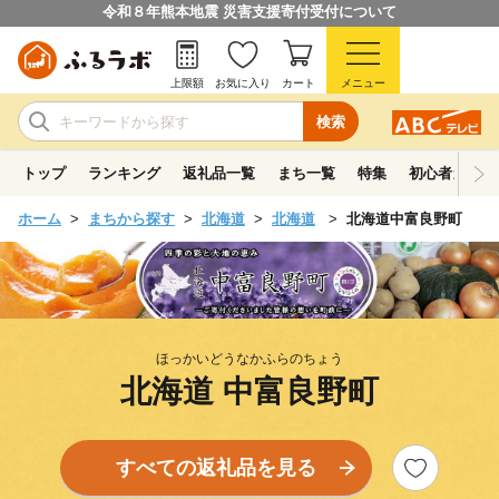
令和８年熊本地震 災害支援寄付受付について
上限額
お気に入り
カート
メニュー
検索
トップ
ランキング
返礼品一覧
まち一覧
特集
初心者ガイド
ホーム
まちから探す
北海道
北海道
北海道中富良野町
ほっかいどうなかふらのちょう
北海道 中富良野町
すべての返礼品を見る