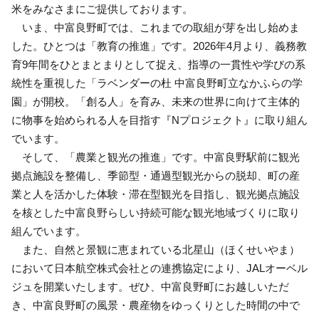
米をみなさまにご提供しております。
いま、中富良野町では、これまでの取組が芽を出し始めま
した。ひとつは「教育の推進」です。2026年4月より、義務教
育9年間をひとまとまりとして捉え、指導の一貫性や学びの系
統性を重視した「ラベンダーの杜 中富良野町立なかふらの学
園」が開校。「創る人」を育み、未来の世界に向けて主体的
に物事を始められる人を目指す『Nプロジェクト』に取り組ん
でいます。
そして、「農業と観光の推進」です。中富良野駅前に観光
拠点施設を整備し、季節型・通過型観光からの脱却、町の産
業と人を活かした体験・滞在型観光を目指し、観光拠点施設
を核とした中富良野らしい持続可能な観光地域づくりに取り
組んでいます。
また、自然と景観に恵まれている北星山（ほくせいやま）
において日本航空株式会社との連携協定により、JALオーベル
ジュを開業いたします。ぜひ、中富良野町にお越しいただ
き、中富良野町の風景・農産物をゆっくりとした時間の中で