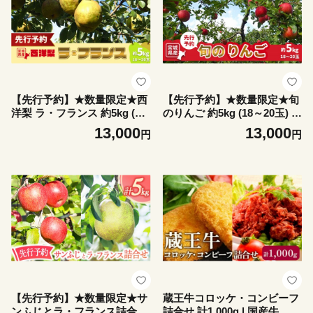
【先行予約】★数量限定★西
【先行予約】★数量限定★旬
洋梨 ラ・フランス 約5kg (18
のりんご 約5kg (18～20玉) |
～20玉) | 洋梨 梨 果物 くだも
林檎 リンゴ 完熟りんご 果物
13,000
13,000
円
円
の フルーツ 食後 デザート 香
くだもの 甘い 美味しい ジュ
り豊か 旬 ジューシー 甘い 美
ーシー 新鮮 完熟 香り 食感
味しい 果汁 さわやかな酸味
旬 5kg 大玉 中玉 果実 フレッ
贅沢 季節限定 5kg 食感 その
シュ フルーツ デザート ビタ
まま 冷やして 季節の果物 蔵
ミン 食物繊維 おやつ 子供 国
王の麓 朝食 おやつ 栄養 ビタ
産フルーツ 旬の果物 コンポ
ミン タルト コンポート 贈り
ート 焼きりんご 壽丸果樹園
物 壽丸果樹園 ふるさと納税
ふるさと納税 お取り寄せ 宮
お取り寄せ 宮城県 白石市 白
城県 白石市 白石【1510301】
石【1510201】
【先行予約】★数量限定★サ
蔵王牛コロッケ・コンビーフ
ンふじとラ・フランス詰合せ
詰合せ 計1,000g | 国産牛 蔵