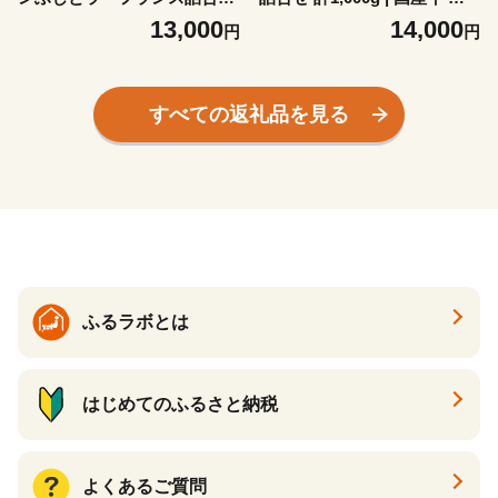
計5kg | 林檎 西洋梨 フルーツ
王牛 コロッケ 400g(80g×5個
13,000
14,000
円
円
果物 詰め合わせ りんごと梨
入)×2袋 コンビーフ100g×2袋
香り豊か 旬 旬の果物 甘い 美
計1kg セット 冷凍おかずセッ
味しい ジューシー 食べ比べ
ト 時短料理 ご飯のおとも そ
5kg 果実 朝食 デザート おや
のまま食べられるコンビーフ
すべての返礼品を見る
つ 贅沢 健康 栄養 食感 ビタ
サラダ 宮城県産 宮城グルメ
ミン 食物繊維 蔵王の麓 タル
冷凍 お弁当 おかず 揚げ物 お
ト アップルパイ 焼きりんご
惣菜 肉加工品 食品 株式会社
壽丸果樹園 ふるさと納税 お
蔵王高原牧場 お取り寄せ 宮
取り寄せ 宮城県 白石市 白石
城県 白石市 白石【03164】
【1510401】
ふるラボとは
はじめてのふるさと納税
よくあるご質問