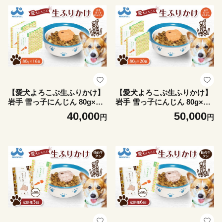
ス 濃厚 食欲そそる 食いつき
野菜エキス 濃厚 食欲 食いつ
常温 獣医師監修 栄養士監修
き 常温 獣医師監修 栄養士監
かわいいパッケージ 耐熱 耐
修 かわいいパッケージ 耐熱
冷 パウチ レトルト スチール
耐冷 パウチ レトルト スチー
製法 東北 お取り寄せ ワンス
ル製法 東北 お取り寄せ ワン
トップ マイページ 宮城県 白
ストップ マイページ 宮城県
石市 白石【500009】
白石市 白石【500010】
【愛犬よろこぶ生ふりかけ】
【愛犬よろこぶ生ふりかけ】
岩手 雪っ子にんじん 80g×16
岩手 雪っ子にんじん 80g×20
袋 | 生ふりかけ 新開発 雪っ
袋 | 生ふりかけ 新開発 雪っ
40,000
50,000
円
円
子にんじん トッピング ペッ
子にんじん ごはんのおとも
トフード 愛犬 混ぜるだけ 素
トッピング ペットフード 愛
材の味 栄養バランス 野菜エ
犬 混ぜるだけ 素材の味 栄養
キス 濃厚 食欲 食いつき 常温
野菜エキス 濃厚 食欲 常温 獣
獣医師監修 栄養士監修 かわ
医師監修 栄養士監修 かわい
いいパッケージ 耐熱 耐冷 パ
いパッケージ 耐熱 耐冷 パウ
ウチ レトルト スチール製法
チ レトルト スチール製法 東
東北 お取り寄せ ワンストッ
北 お取り寄せ ワンストップ
プ マイページ 宮城県 白石市
マイページ 宮城県 白石市 白
白石【500011】
石【500012】