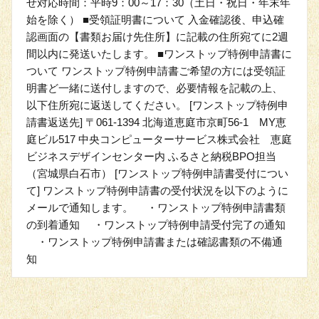
せ対応時間：平時9：00～17：30（土日・祝日・年末年
始を除く） ■受領証明書について 入金確認後、申込確
認画面の【書類お届け先住所】に記載の住所宛てに2週
間以内に発送いたします。 ■ワンストップ特例申請書に
ついて ワンストップ特例申請書ご希望の方には受領証
明書ど一緒に送付しますので、必要情報を記載の上、
以下住所宛に返送してください。 [ワンストップ特例申
請書返送先] 〒061-1394 北海道恵庭市京町56-1 MY恵
庭ビル517 中央コンピューターサービス株式会社 恵庭
ビジネスデザインセンター内 ふるさと納税BPO担当
（宮城県白石市） [ワンストップ特例申請書受付につい
て] ワンストップ特例申請書の受付状況を以下のように
メールで通知します。 ・ワンストップ特例申請書類
の到着通知 ・ワンストップ特例申請受付完了の通知
・ワンストップ特例申請書または確認書類の不備通
知