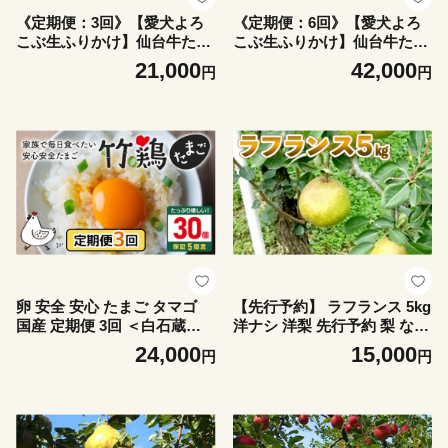
《定期便：3回》【愛犬よろ
《定期便：6回》【愛犬よろ
こぶ生ふりかけ】仙台牛たん
こぶ生ふりかけ】仙台牛たん
＆ 岩手 雪っ子にんじん 2種
＆ 岩手 雪っ子にんじん 2種
21,000
42,000
円
円
セット 80g × 計2袋 (各1袋) |
セット 80g × 計2袋 (各1袋) |
生ふりかけ 仙台牛タン 新開
生ふりかけ 仙台牛タン 新開
発 雪っ子にんじん ごはんの
発 雪っ子にんじん ごはんの
おとも ペットフード 愛犬 混
おとも ペットフード 愛犬 混
ぜるだけ 素材の味 栄養バラ
ぜるだけ 素材の味 栄養バラ
ンス 濃厚 食欲そそる 食いつ
ンス 濃厚 食欲そそる 食いつ
き 常温 獣医師監修 栄養士監
き 常温 獣医師監修 栄養士監
修 パウチ お取り寄せ ワンス
修 パウチ お取り寄せ ワンス
トップ マイページ 宮城県 白
トップ マイページ 宮城県 白
石市 白石【500013】
石市 白石【500014】
卵 安全 安心 たまご タマゴ
【先行予約】 ラフランス 5kg
国産 定期便 3回 ＜白石蔵王
洋ナシ 洋梨 先行予約 梨 なし
育ち＞「竹鶏たまご」30個
ナシ 西洋梨 ラ・フランス 果
24,000
15,000
円
円
（保証5個含む） 国産 ３０個
物 くだもの フルーツ デザー
保証ありTKG 竹鶏たまご 竹
ト ふるさと納税 宮城県 白石
鶏ファーム ふるさと納税 宮
白石市【1211102】
城県 白石 白石市 【配送地域
限定】【17153】