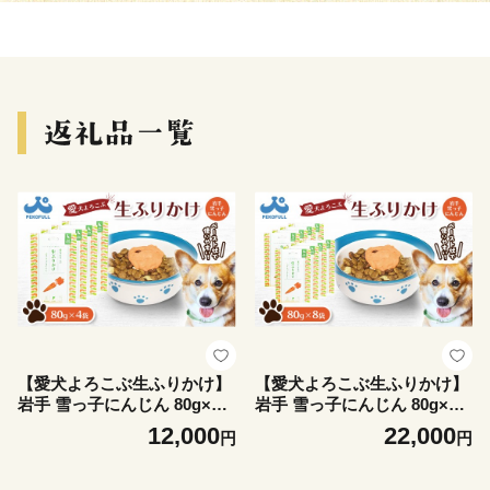
【愛犬よろこぶ生ふりかけ】
【愛犬よろこぶ生ふりかけ】
岩手 雪っ子にんじん 80g×4
岩手 雪っ子にんじん 80g×8
袋 | 生ふりかけ 雪っ子にんじ
袋 | 生ふりかけ 新開発 雪っ
12,000
22,000
円
円
ん ごはんのおとも トッピン
子にんじん ごはんのおとも
グ ペットフード 愛犬 混ぜる
トッピング ペットフード 愛
だけ 素材の味 栄養 野菜エキ
犬 混ぜるだけ 素材の味 栄養