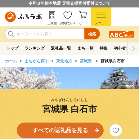
令和８年熊本地震 災害支援寄付受付について
上限額
お気に入り
カート
メニュー
検索
トップ
ランキング
返礼品一覧
まち一覧
特集
初心者ガイド
ホーム
まちから探す
東北地方
宮城県
宮城県白石市
みやぎけんしろいしし
宮城県 白石市
すべての返礼品を見る